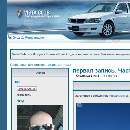
Вход
Регистрация
VistaClub.ru
»
Форум
»
Блоги
»
Блог kot_-а
»
первая запись. Частично выкраше
Сообщения без ответов
|
Активные темы
первая запись. Ча
Автор
Страница
1
из
1
[ 8 ответов ]
kot_
Любитель
Заголовок сообщения:
первая запись