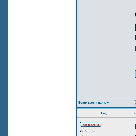
Вернуться к началу
kot_
З
Любитель