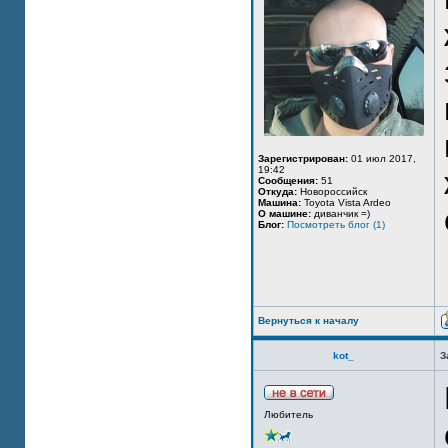
Зарегистрирован:
01 июл 2017,
19:42
Сообщения:
51
Откуда:
Новороссийск
Машина:
Toyota Vista Ardeo
О машине:
диванчик =)
Блог:
Посмотреть блог (1)
Вернуться к началу
kot_
З
Любитель