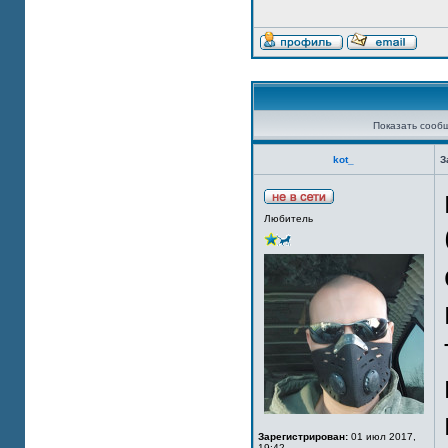
Показать сооб
kot_
З
Любитель
Зарегистрирован:
01 июл 2017,
19:42