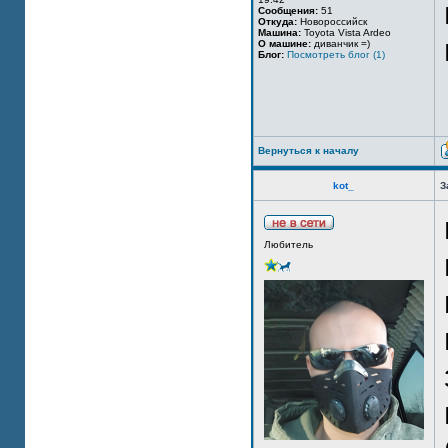
Сообщения:
51
Откуда:
Новороссийск
Машина:
Toyota Vista Ardeo
О машине:
диванчик =)
Блог:
Посмотреть блог (1)
Вернуться к началу
kot_
З
Любитель