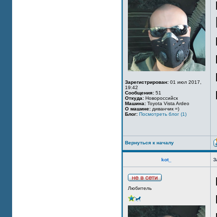
Зарегистрирован:
01 июл 2017,
19:42
Сообщения:
51
Откуда:
Новороссийск
Машина:
Toyota Vista Ardeo
О машине:
диванчик =)
Блог:
Посмотреть блог (1)
Вернуться к началу
kot_
З
Любитель