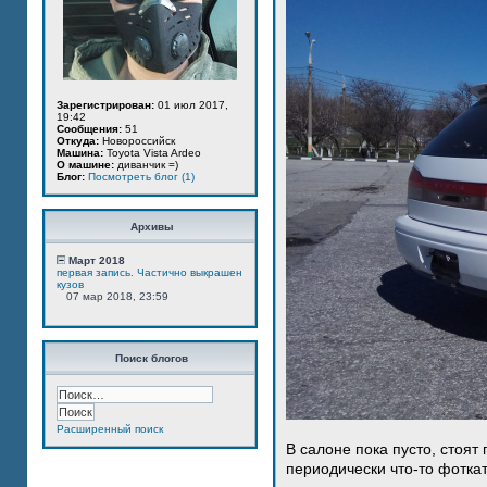
Зарегистрирован:
01 июл 2017,
19:42
Сообщения:
51
Откуда:
Новороссийск
Машина:
Toyota Vista Ardeo
О машине:
диванчик =)
Блог:
Посмотреть блог (1)
Архивы
Март 2018
первая запись. Частично выкрашен
кузов
07 мар 2018, 23:59
Поиск блогов
Расширенный поиск
В салоне пока пусто, стоят
периодически что-то фотка