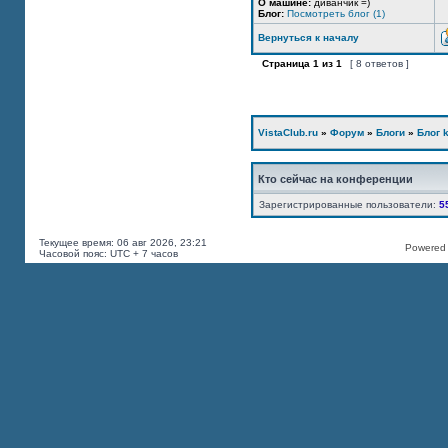
О машине:
диванчик =)
Блог:
Посмотреть блог (1)
Вернуться к началу
Страница
1
из
1
[ 8 ответов ]
VistaClub.ru
»
Форум
»
Блоги
»
Блог k
Кто сейчас на конференции
Зарегистрированные пользователи:
5
Текущее время: 06 авг 2026, 23:21
Powered b
Часовой пояс: UTC + 7 часов