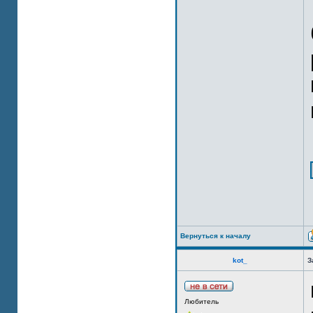
Вернуться к началу
kot_
З
Любитель