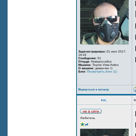
Зарегистрирован:
01 июл 2017,
19:42
Сообщения:
51
Откуда:
Новороссийск
Машина:
Toyota Vista Ardeo
О машине:
диванчик =)
Блог:
Посмотреть блог (1)
Вернуться к началу
kot_
З
Любитель