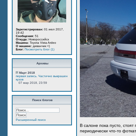
Зарегистрирован:
01 июл 2017,
19:42
Сообщения:
51
Откуда:
Новороссийск
Машина:
Toyota Vista Ardeo
О машине:
диванчик =)
Блог:
Посмотреть блог (1)
Архивы
Март 2018
первая запись. Частично выкрашен
кузов
07 мар 2018, 23:59
Поиск блогов
Расширенный поиск
В салоне пока пусто, стоят
периодически что-то фотка