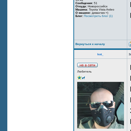
Сообщения:
51
Откуда:
Новороссийск
Машина:
Toyota Vista Ardeo
О машине:
диванчик =)
Блог:
Посмотреть блог (1)
Вернуться к началу
kot_
З
Любитель