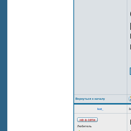
Вернуться к началу
kot_
З
Любитель