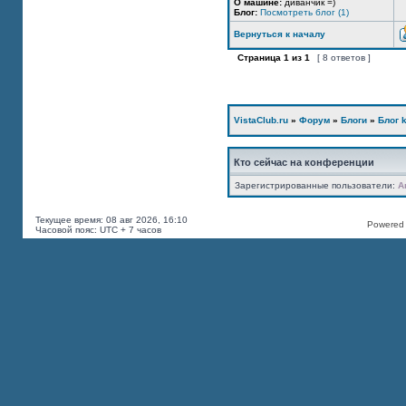
О машине:
диванчик =)
Блог:
Посмотреть блог (1)
Вернуться к началу
Страница
1
из
1
[ 8 ответов ]
VistaClub.ru
»
Форум
»
Блоги
»
Блог k
Кто сейчас на конференции
Зарегистрированные пользователи:
A
Текущее время: 08 авг 2026, 16:10
Powered b
Часовой пояс: UTC + 7 часов