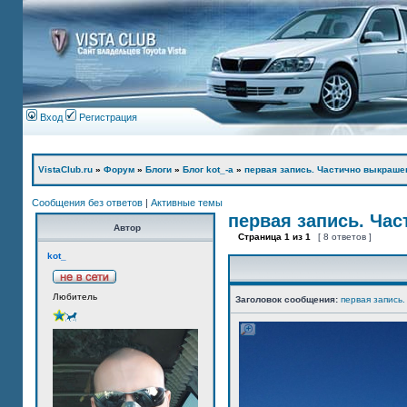
Вход
Регистрация
VistaClub.ru
»
Форум
»
Блоги
»
Блог kot_-а
»
первая запись. Частично выкраше
Сообщения без ответов
|
Активные темы
первая запись. Ча
Автор
Страница
1
из
1
[ 8 ответов ]
kot_
Любитель
Заголовок сообщения:
первая запись