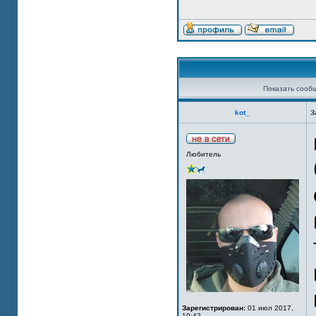
Показать сооб
kot_
З
Любитель
Зарегистрирован:
01 июл 2017,
19:42