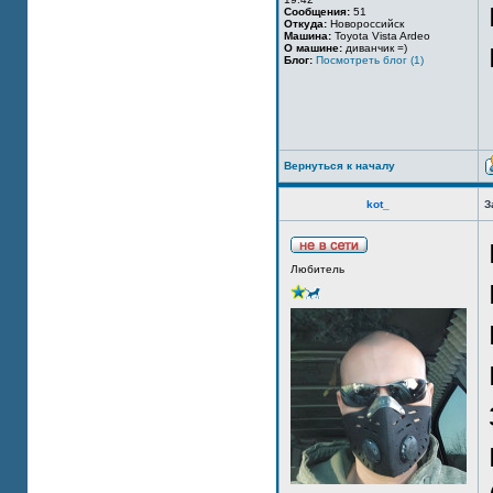
Сообщения:
51
Откуда:
Новороссийск
Машина:
Toyota Vista Ardeo
О машине:
диванчик =)
Блог:
Посмотреть блог (1)
Вернуться к началу
kot_
З
Любитель