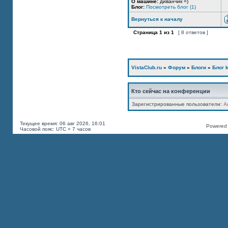
О машине:
диванчик =)
Блог:
Посмотреть блог (1)
Вернуться к началу
Страница
1
из
1
[ 8 ответов ]
VistaClub.ru
»
Форум
»
Блоги
»
Блог k
Кто сейчас на конференции
Зарегистрированные пользователи:
A
Текущее время: 06 авг 2026, 16:01
Powered b
Часовой пояс: UTC + 7 часов