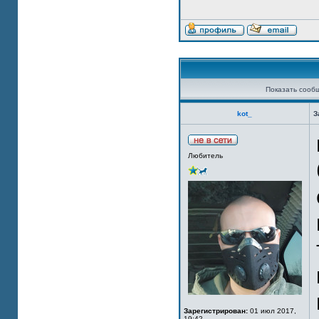
Показать сооб
kot_
З
Любитель
Зарегистрирован:
01 июл 2017,
19:42