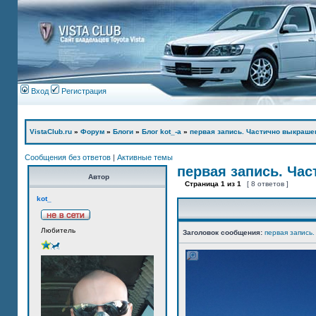
Вход
Регистрация
VistaClub.ru
»
Форум
»
Блоги
»
Блог kot_-а
»
первая запись. Частично выкраше
Сообщения без ответов
|
Активные темы
первая запись. Ча
Автор
Страница
1
из
1
[ 8 ответов ]
kot_
Любитель
Заголовок сообщения:
первая запись