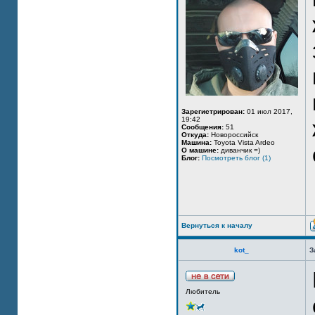
Зарегистрирован:
01 июл 2017,
19:42
Сообщения:
51
Откуда:
Новороссийск
Машина:
Toyota Vista Ardeo
О машине:
диванчик =)
Блог:
Посмотреть блог (1)
Вернуться к началу
kot_
З
Любитель