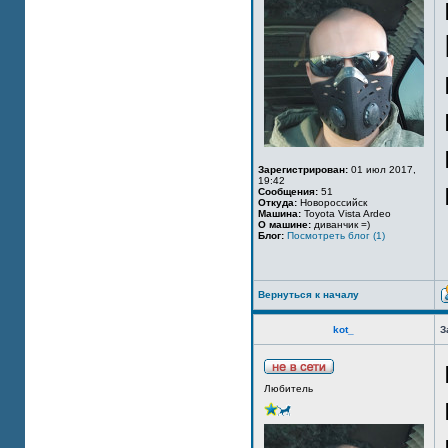
Зарегистрирован:
01 июл 2017,
19:42
Сообщения:
51
Откуда:
Новороссийск
Машина:
Toyota Vista Ardeo
О машине:
диванчик =)
Блог:
Посмотреть блог (1)
Вернуться к началу
kot_
З
Любитель