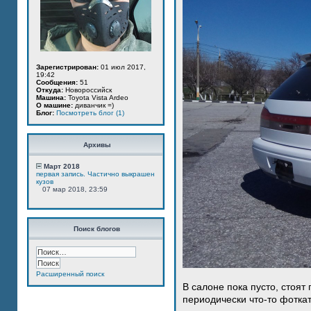
Зарегистрирован:
01 июл 2017,
19:42
Сообщения:
51
Откуда:
Новороссийск
Машина:
Toyota Vista Ardeo
О машине:
диванчик =)
Блог:
Посмотреть блог (1)
Архивы
Март 2018
первая запись. Частично выкрашен
кузов
07 мар 2018, 23:59
Поиск блогов
Расширенный поиск
В салоне пока пусто, стоят
периодически что-то фотка