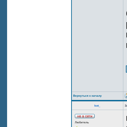
Вернуться к началу
kot_
З
Любитель