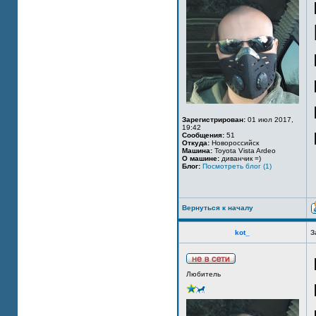
Зарегистрирован:
01 июл 2017,
19:42
Сообщения:
51
Откуда:
Новороссийск
Машина:
Toyota Vista Ardeo
О машине:
диванчик =)
Блог:
Посмотреть блог (1)
Вернуться к началу
kot_
З
Любитель