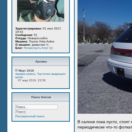
Зарегистрирован:
01 июл 2017,
19:42
Сообщения:
51
Откуда:
Новороссийск
Машина:
Toyota Vista Ardeo
О машине:
диванчик =)
Блог:
Посмотреть блог (1)
Архивы
Март 2018
первая запись. Частично выкрашен
кузов
07 мар 2018, 23:59
Поиск блогов
Расширенный поиск
В салоне пока пусто, стоят
периодически что-то фотка