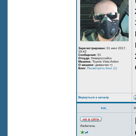
Зарегистрирован:
01 июл 2017,
19:42
Сообщения:
51
Откуда:
Новороссийск
Машина:
Toyota Vista Ardeo
О машине:
диванчик =)
Блог:
Посмотреть блог (1)
Вернуться к началу
kot_
З
Любитель