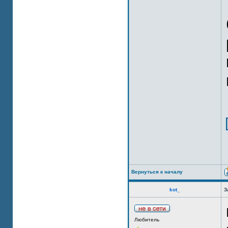
Вернуться к началу
kot_
З
Любитель