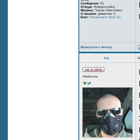
Сообщения:
51
Откуда:
Новороссийск
Машина:
Toyota Vista Ardeo
О машине:
диванчик =)
Блог:
Посмотреть блог (1)
Вернуться к началу
kot_
З
Любитель