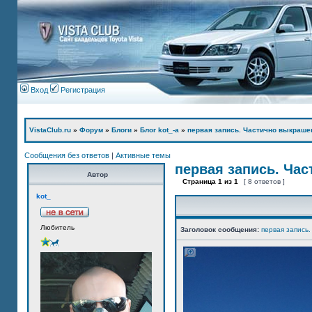
Вход
Регистрация
VistaClub.ru
»
Форум
»
Блоги
»
Блог kot_-а
»
первая запись. Частично выкраше
Сообщения без ответов
|
Активные темы
первая запись. Ча
Автор
Страница
1
из
1
[ 8 ответов ]
kot_
Любитель
Заголовок сообщения:
первая запись