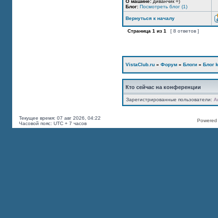
О машине:
диванчик =)
Блог:
Посмотреть блог (1)
Вернуться к началу
Страница
1
из
1
[ 8 ответов ]
VistaClub.ru
»
Форум
»
Блоги
»
Блог k
Кто сейчас на конференции
Зарегистрированные пользователи:
A
Текущее время: 07 авг 2026, 04:22
Powered b
Часовой пояс: UTC + 7 часов