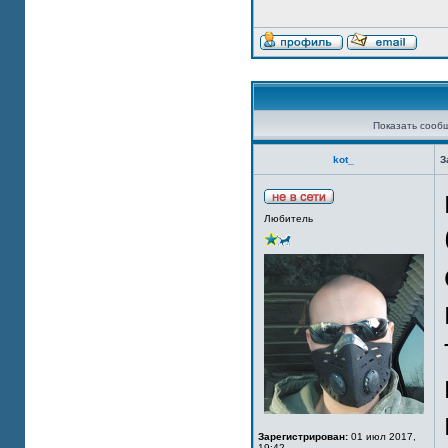
Показать сооб
kot_
З
Любитель
Зарегистрирован:
01 июл 2017,
19:42