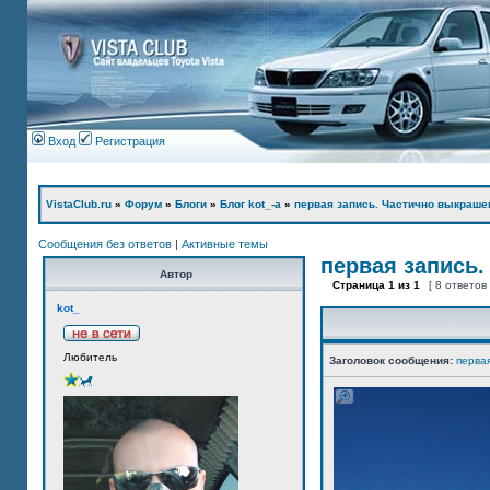
Вход
Регистрация
VistaClub.ru
»
Форум
»
Блоги
»
Блог kot_-а
»
первая запись. Частично выкраше
Сообщения без ответов
|
Активные темы
первая запись.
Автор
Страница
1
из
1
[ 8 ответов
kot_
Любитель
Заголовок сообщения:
перва