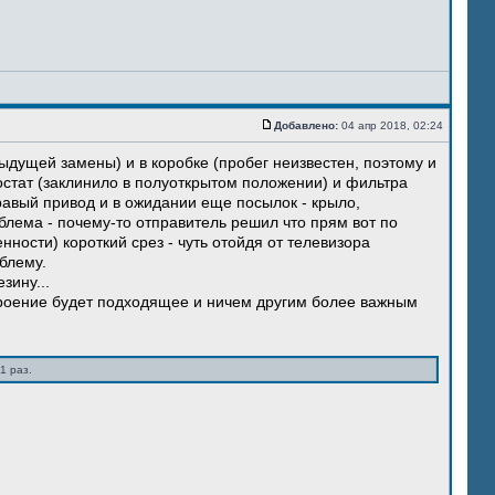
Добавлено:
04 апр 2018, 02:24
ыдущей замены) и в коробке (пробег неизвестен, поэтому и
остат (заклинило в полуоткрытом положении) и фильтра
правый привод и в ожидании еще посылок - крыло,
блема - почему-то отправитель решил что прям вот по
нности) короткий срез - чуть отойдя от телевизора
блему.
зину...
троение будет подходящее и ничем другим более важным
1 раз.