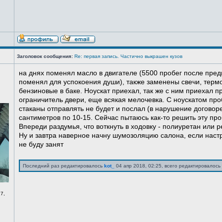
Заголовок сообщения:
Re: первая запись. Частично выкрашен кузов
на днях поменял масло в двигателе (5500 пробег после пред
поменял для успокоения души), также заменены свечи, терм
бензиновые в баке. Ноускат приехал, так же с ним приехал 
ограничитель двери, еще всякая мелочевка. С ноускатом про
стаканы отправлять не будет и послал (в нарушение договоре
сантиметров по 10-15. Сейчас пытаюсь как-то решить эту про
Впереди раздумья, что воткнуть в ходовку - полиуретан или ре
Ну и завтра наверное начну шумозоляцию салона, если нас
не буду занят
Последний раз редактировалось
kot_
04 апр 2018, 02:25, всего редактировалось 
7,