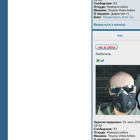
Сообщения:
51
Откуда:
Новороссийск
Машина:
Toyota Vista Ardeo
О машине:
диванчик =)
Блог:
Посмотреть блог (1)
Вернуться к началу
kot_
Любитель
Зарегистрирован:
01 июл 201
19:42
Сообщения:
51
Откуда:
Новороссийск
Машина:
Toyota Vista Ardeo
О машине:
диванчик =)