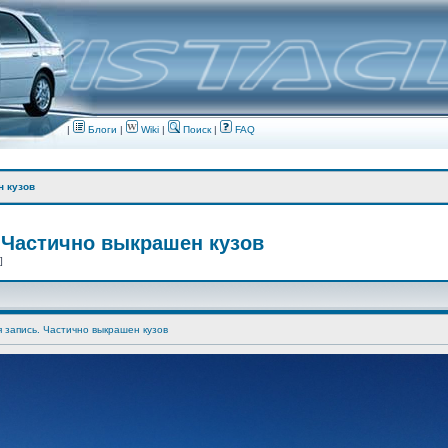
|
Блоги
|
Wiki
|
Поиск
|
FAQ
н кузов
 Частично выкрашен кузов
 ]
я запись. Частично выкрашен кузов