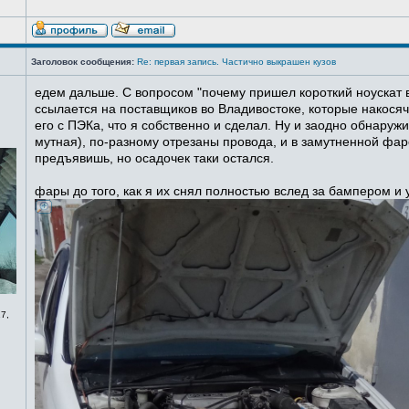
Заголовок сообщения:
Re: первая запись. Частично выкрашен кузов
едем дальше. С вопросом "почему пришел короткий ноускат в
ссылается на поставщиков во Владивостоке, которые накосячи
его с ПЭКа, что я собственно и сделал. Ну и заодно обнаруж
мутная), по-разному отрезаны провода, и в замутненной фаре
предъявишь, но осадочек таки остался.
фары до того, как я их снял полностью вслед за бампером и
7,