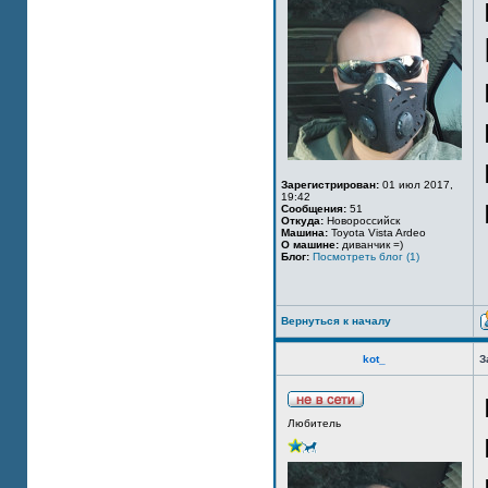
Зарегистрирован:
01 июл 2017,
19:42
Сообщения:
51
Откуда:
Новороссийск
Машина:
Toyota Vista Ardeo
О машине:
диванчик =)
Блог:
Посмотреть блог (1)
Вернуться к началу
kot_
З
Любитель