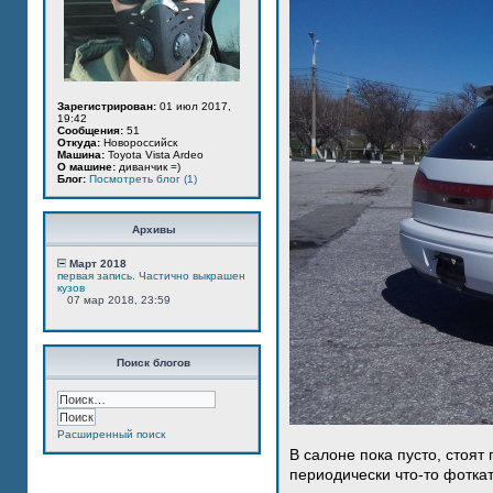
Зарегистрирован:
01 июл 2017,
19:42
Сообщения:
51
Откуда:
Новороссийск
Машина:
Toyota Vista Ardeo
О машине:
диванчик =)
Блог:
Посмотреть блог (1)
Архивы
Март 2018
первая запись. Частично выкрашен
кузов
07 мар 2018, 23:59
Поиск блогов
Расширенный поиск
В салоне пока пусто, стоят
периодически что-то фотка