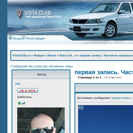
Вход
Регистрация
VistaClub.ru
»
Форум
»
Блоги
»
Блог kot_-а
»
первая запись. Частично выкраше
Сообщения без ответов
|
Активные темы
первая запись. Ча
Автор
Страница
1
из
1
[ 8 ответов ]
kot_
Любитель
Заголовок сообщения:
первая запись