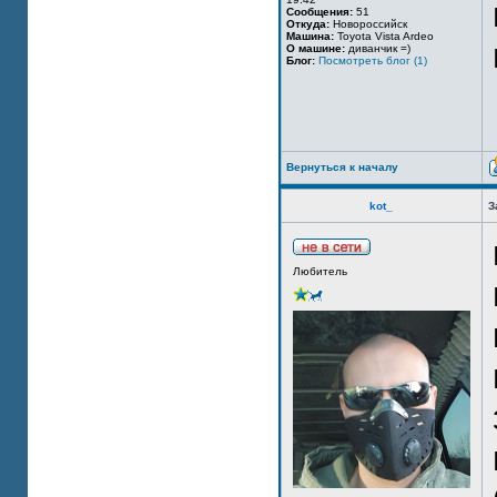
Сообщения:
51
Откуда:
Новороссийск
Машина:
Toyota Vista Ardeo
О машине:
диванчик =)
Блог:
Посмотреть блог (1)
Вернуться к началу
kot_
З
Любитель