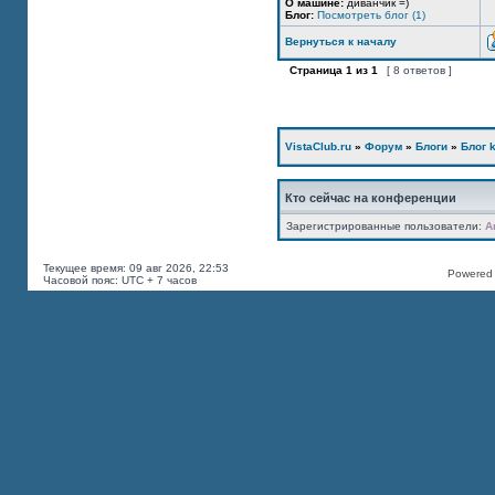
О машине:
диванчик =)
Блог:
Посмотреть блог (1)
Вернуться к началу
Страница
1
из
1
[ 8 ответов ]
VistaClub.ru
»
Форум
»
Блоги
»
Блог k
Кто сейчас на конференции
Зарегистрированные пользователи:
A
Текущее время: 09 авг 2026, 22:53
Powered b
Часовой пояс: UTC + 7 часов