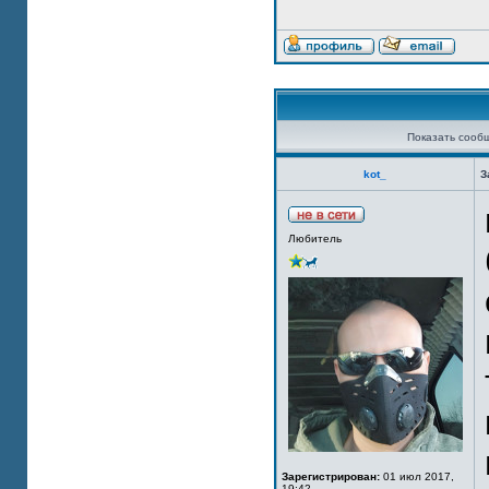
Показать сооб
kot_
З
Любитель
Зарегистрирован:
01 июл 2017,
19:42