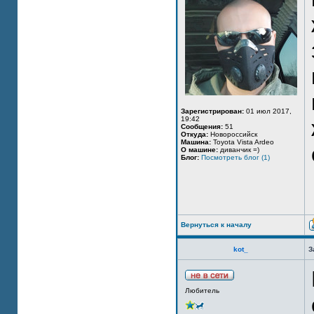
Зарегистрирован:
01 июл 2017,
19:42
Сообщения:
51
Откуда:
Новороссийск
Машина:
Toyota Vista Ardeo
О машине:
диванчик =)
Блог:
Посмотреть блог (1)
Вернуться к началу
kot_
З
Любитель