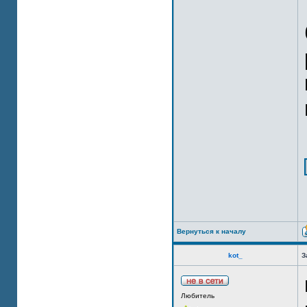
Вернуться к началу
kot_
З
Любитель