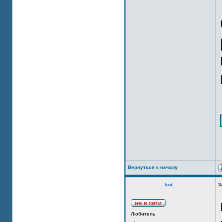
Вернуться к началу
kot_
З
Любитель