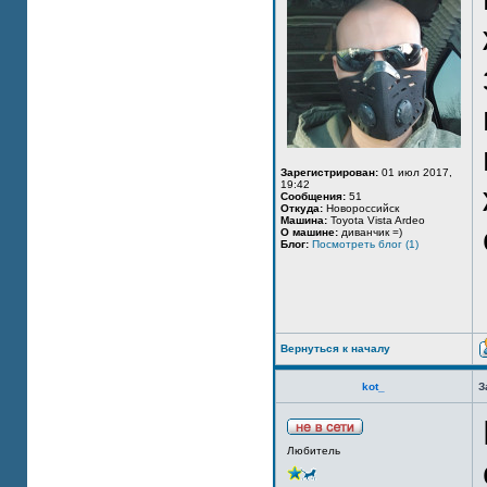
Зарегистрирован:
01 июл 2017,
19:42
Сообщения:
51
Откуда:
Новороссийск
Машина:
Toyota Vista Ardeo
О машине:
диванчик =)
Блог:
Посмотреть блог (1)
Вернуться к началу
kot_
З
Любитель