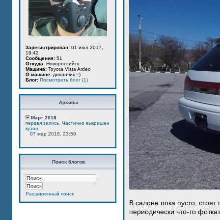
Зарегистрирован:
01 июл 2017,
19:42
Сообщения:
51
Откуда:
Новороссийск
Машина:
Toyota Vista Ardeo
О машине:
диванчик =)
Блог:
Посмотреть блог (1)
Архивы
Март 2018
первая запись. Частично выкрашен
кузов
07 мар 2018, 23:59
Поиск блогов
Расширенный поиск
В салоне пока пусто, стоят
периодически что-то фотка