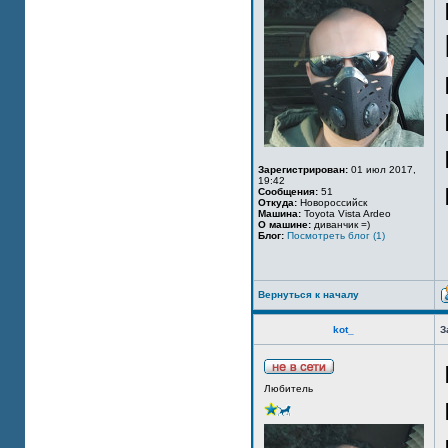
Зарегистрирован:
01 июл 2017,
19:42
Сообщения:
51
Откуда:
Новороссийск
Машина:
Toyota Vista Ardeo
О машине:
диванчик =)
Блог:
Посмотреть блог (1)
Вернуться к началу
kot_
З
Любитель