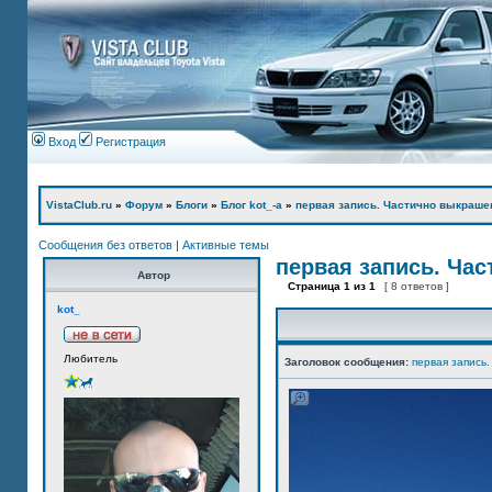
Вход
Регистрация
VistaClub.ru
»
Форум
»
Блоги
»
Блог kot_-а
»
первая запись. Частично выкраше
Сообщения без ответов
|
Активные темы
первая запись. Ча
Автор
Страница
1
из
1
[ 8 ответов ]
kot_
Любитель
Заголовок сообщения:
первая запись