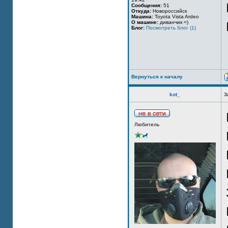
Сообщения:
51
Откуда:
Новороссийск
Машина:
Toyota Vista Ardeo
О машине:
диванчик =)
Блог:
Посмотреть блог (1)
Вернуться к началу
kot_
З
Любитель