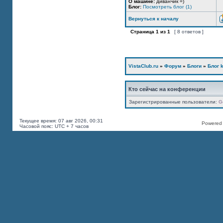
О машине:
диванчик =)
Блог:
Посмотреть блог (1)
Вернуться к началу
Страница
1
из
1
[ 8 ответов ]
VistaClub.ru
»
Форум
»
Блоги
»
Блог k
Кто сейчас на конференции
Зарегистрированные пользователи:
G
Текущее время: 07 авг 2026, 00:31
Powered b
Часовой пояс: UTC + 7 часов