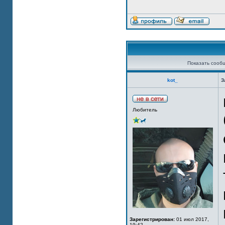
Показать сооб
kot_
З
Любитель
Зарегистрирован:
01 июл 2017,
19:42