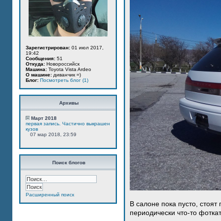
Зарегистрирован:
01 июл 2017,
19:42
Сообщения:
51
Откуда:
Новороссийск
Машина:
Toyota Vista Ardeo
О машине:
диванчик =)
Блог:
Посмотреть блог (1)
Архивы
Март 2018
первая запись. Частично выкрашен
кузов
07 мар 2018, 23:59
Поиск блогов
Расширенный поиск
В салоне пока пусто, стоят
периодически что-то фотка