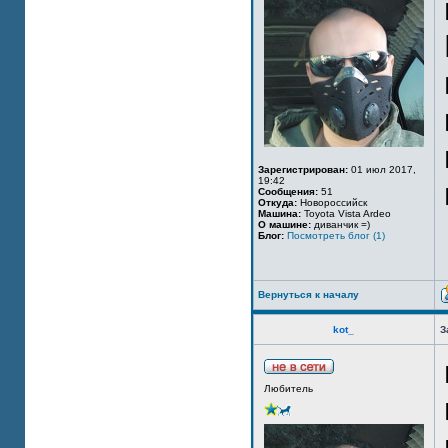
Зарегистрирован:
01 июл 2017,
19:42
Сообщения:
51
Откуда:
Новороссийск
Машина:
Toyota Vista Ardeo
О машине:
диванчик =)
Блог:
Посмотреть блог (1)
Вернуться к началу
kot_
З
Любитель