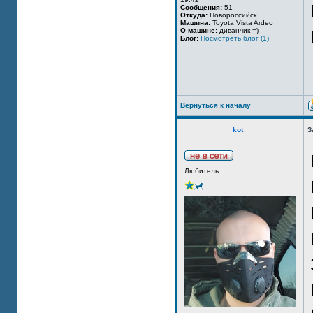
Сообщения:
51
Откуда:
Новороссийск
Машина:
Toyota Vista Ardeo
О машине:
диванчик =)
Блог:
Посмотреть блог (1)
Вернуться к началу
kot_
З
Любитель