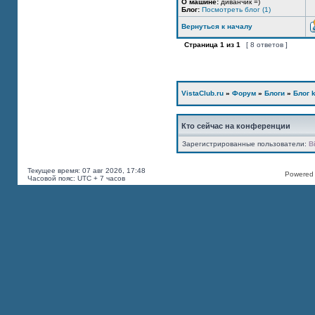
О машине:
диванчик =)
Блог:
Посмотреть блог (1)
Вернуться к началу
Страница
1
из
1
[ 8 ответов ]
VistaClub.ru
»
Форум
»
Блоги
»
Блог k
Кто сейчас на конференции
Зарегистрированные пользователи:
B
Текущее время: 07 авг 2026, 17:48
Powered b
Часовой пояс: UTC + 7 часов