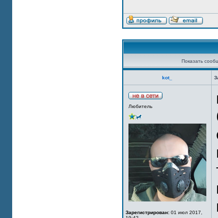
Показать сооб
kot_
З
Любитель
Зарегистрирован:
01 июл 2017,
19:42