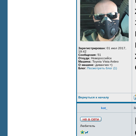
Зарегистрирован:
01 июл 2017,
19:42
Сообщения:
51
Откуда:
Новороссийск
Машина:
Toyota Vista Ardeo
О машине:
диванчик =)
Блог:
Посмотреть блог (1)
Вернуться к началу
kot_
З
Любитель