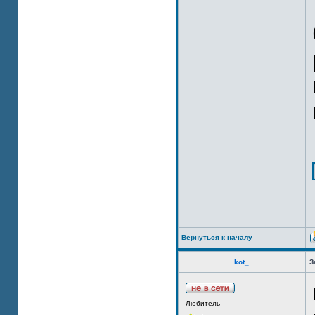
Вернуться к началу
kot_
З
Любитель