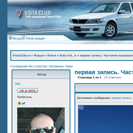
Вход
Регистрация
VistaClub.ru
»
Форум
»
Блоги
»
Блог kot_-а
»
первая запись. Частично выкраше
Сообщения без ответов
|
Активные темы
первая запись. Ча
Автор
Страница
1
из
1
[ 8 ответов ]
kot_
Любитель
Заголовок сообщения:
первая запись