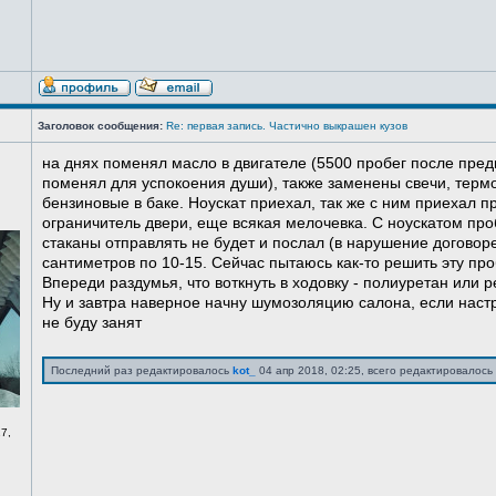
Заголовок сообщения:
Re: первая запись. Частично выкрашен кузов
на днях поменял масло в двигателе (5500 пробег после пред
поменял для успокоения души), также заменены свечи, терм
бензиновые в баке. Ноускат приехал, так же с ним приехал 
ограничитель двери, еще всякая мелочевка. С ноускатом про
стаканы отправлять не будет и послал (в нарушение договоре
сантиметров по 10-15. Сейчас пытаюсь как-то решить эту про
Впереди раздумья, что воткнуть в ходовку - полиуретан или ре
Ну и завтра наверное начну шумозоляцию салона, если нас
не буду занят
Последний раз редактировалось
kot_
04 апр 2018, 02:25, всего редактировалось 
7,