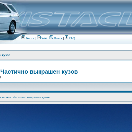
|
Блоги
|
Wiki
|
Поиск
|
FAQ
н кузов
 Частично выкрашен кузов
 ]
я запись. Частично выкрашен кузов