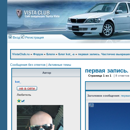
Вход
Регистрация
VistaClub.ru
»
Форум
»
Блоги
»
Блог kot_-а
»
первая запись. Частично выкраше
Сообщения без ответов
|
Активные темы
первая запись.
Автор
Страница
1
из
1
[ 8 ответов
kot_
Любитель
Заголовок сообщения:
перва