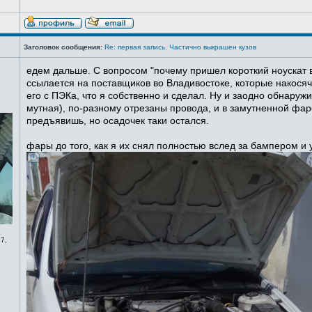
Заголовок сообщения:
Re: первая запись. Частично выкрашен кузов
едем дальше. С вопросом "почему пришел короткий ноускат в
ссылается на поставщиков во Владивостоке, которые накосячи
его с ПЭКа, что я собственно и сделал. Ну и заодно обнаруж
мутная), по-разному отрезаны провода, и в замутненной фаре
предъявишь, но осадочек таки остался.
фары до того, как я их снял полностью вслед за бампером и
7,