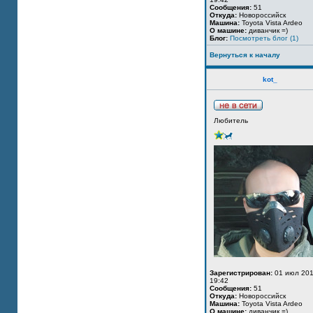
Сообщения:
51
Откуда:
Новороссийск
Машина:
Toyota Vista Ardeo
О машине:
диванчик =)
Блог:
Посмотреть блог (1)
Вернуться к началу
kot_
Любитель
Зарегистрирован:
01 июл 201
19:42
Сообщения:
51
Откуда:
Новороссийск
Машина:
Toyota Vista Ardeo
О машине:
диванчик =)