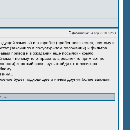
Добавлено:
04 апр 2018, 02:24
ыдущей замены) и в коробке (пробег неизвестен, поэтому и
остат (заклинило в полуоткрытом положении) и фильтра
правый привод и в ожидании еще посылок - крыло,
блема - почему-то отправитель решил что прям вот по
нности) короткий срез - чуть отойдя от телевизора
блему.
зину...
троение будет подходящее и ничем другим более важным
1 раз.