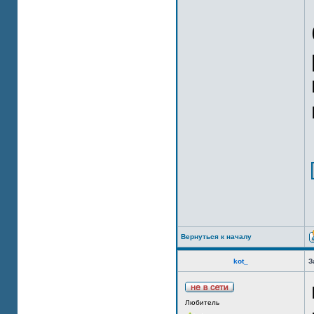
Вернуться к началу
kot_
З
Любитель