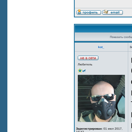
Показать сооб
kot_
З
Любитель
Зарегистрирован:
01 июл 2017,
19:42