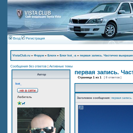
Вход
Регистрация
VistaClub.ru
»
Форум
»
Блоги
»
Блог kot_-а
»
первая запись. Частично выкраше
Сообщения без ответов
|
Активные темы
первая запись. Ча
Автор
Страница
1
из
1
[ 8 ответов ]
kot_
Любитель
Заголовок сообщения:
первая запись