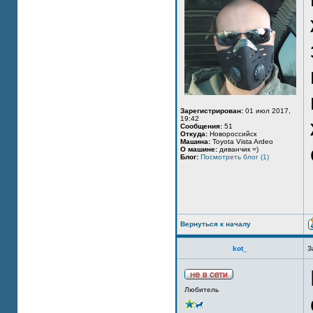
Зарегистрирован:
01 июл 2017,
19:42
Сообщения:
51
Откуда:
Новороссийск
Машина:
Toyota Vista Ardeo
О машине:
диванчик =)
Блог:
Посмотреть блог (1)
Вернуться к началу
kot_
З
Любитель