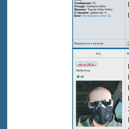
Сообщения:
51
Откуда:
Новороссийск
Машина:
Toyota Vista Ardeo
О машине:
диванчик =)
Блог:
Посмотреть блог (1)
Вернуться к началу
kot_
З
Любитель