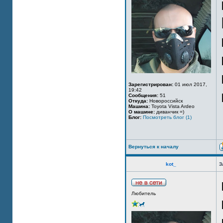
Зарегистрирован:
01 июл 2017,
19:42
Сообщения:
51
Откуда:
Новороссийск
Машина:
Toyota Vista Ardeo
О машине:
диванчик =)
Блог:
Посмотреть блог (1)
Вернуться к началу
kot_
З
Любитель