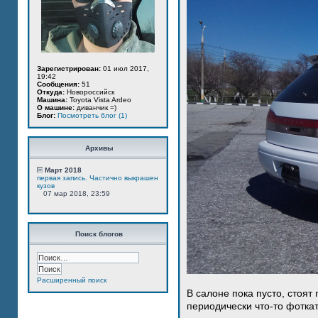
Зарегистрирован:
01 июл 2017,
19:42
Сообщения:
51
Откуда:
Новороссийск
Машина:
Toyota Vista Ardeo
О машине:
диванчик =)
Блог:
Посмотреть блог (1)
Архивы
Март 2018
первая запись. Частично выкрашен
кузов
07 мар 2018, 23:59
Поиск блогов
Расширенный поиск
В салоне пока пусто, стоят
периодически что-то фотка