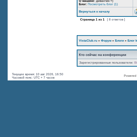
О машине:
диванчик =)
Блог:
Посмотреть блог (1)
Вернуться к началу
Страница
1
из
1
[ 8 ответов ]
VistaClub.ru
»
Форум
»
Блоги
»
Блог k
Кто сейчас на конференции
Зарегистрированные пользователи:
B
Текущее время: 10 авг 2026, 16:50
Powered b
Часовой пояс: UTC + 7 часов