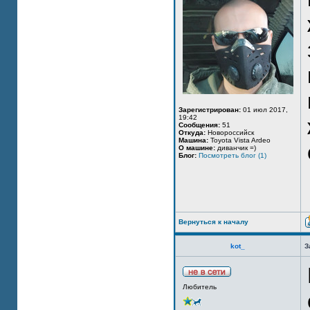
Зарегистрирован:
01 июл 2017,
19:42
Сообщения:
51
Откуда:
Новороссийск
Машина:
Toyota Vista Ardeo
О машине:
диванчик =)
Блог:
Посмотреть блог (1)
Вернуться к началу
kot_
З
Любитель