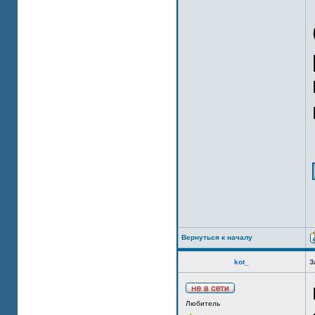
Вернуться к началу
kot_
З
Любитель