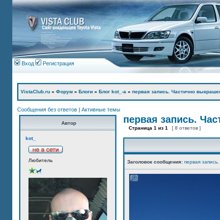
Вход
Регистрация
VistaClub.ru
»
Форум
»
Блоги
»
Блог kot_-а
»
первая запись. Частично выкраше
Сообщения без ответов
|
Активные темы
первая запись. Ча
Автор
Страница
1
из
1
[ 8 ответов ]
kot_
Любитель
Заголовок сообщения:
первая запись