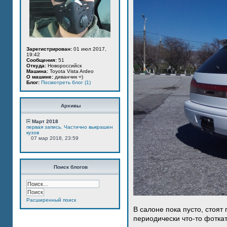
Зарегистрирован:
01 июл 2017,
19:42
Сообщения:
51
Откуда:
Новороссийск
Машина:
Toyota Vista Ardeo
О машине:
диванчик =)
Блог:
Посмотреть блог (1)
Архивы
Март 2018
первая запись. Частично выкрашен
кузов
07 мар 2018, 23:59
Поиск блогов
Расширенный поиск
В салоне пока пусто, стоят
периодически что-то фотка