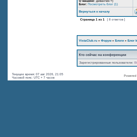
О машине:
диванчик =)
Блог:
Посмотреть блог (1)
Вернуться к началу
Страница
1
из
1
[ 8 ответов ]
VistaClub.ru
»
Форум
»
Блоги
»
Блог k
Кто сейчас на конференции
Зарегистрированные пользователи:
B
Текущее время: 07 авг 2026, 21:05
Powered b
Часовой пояс: UTC + 7 часов