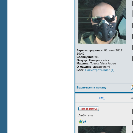
Зарегистрирован:
01 июл 2017,
19:42
Сообщения:
51
Откуда:
Новороссийск
Машина:
Toyota Vista Ardeo
О машине:
диванчик =)
Блог:
Посмотреть блог (1)
Вернуться к началу
kot_
З
Любитель