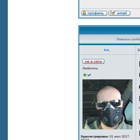
Показать сооб
kot_
З
Любитель
Зарегистрирован:
01 июл 2017,
19:42