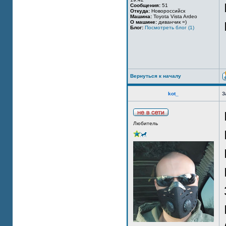
Сообщения:
51
Откуда:
Новороссийск
Машина:
Toyota Vista Ardeo
О машине:
диванчик =)
Блог:
Посмотреть блог (1)
Вернуться к началу
kot_
З
Любитель