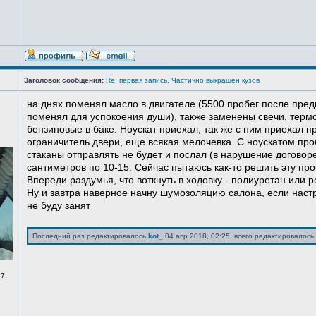
Заголовок сообщения:
Re: первая запись. Частично выкрашен кузов
на днях поменял масло в двигателе (5500 пробег после пред
поменял для успокоения души), также заменены свечи, терм
бензиновые в баке. Ноускат приехал, так же с ним приехал 
ограничитель двери, еще всякая мелочевка. С ноускатом про
стаканы отправлять не будет и послал (в нарушение договоре
сантиметров по 10-15. Сейчас пытаюсь как-то решить эту про
Впереди раздумья, что воткнуть в ходовку - полиуретан или ре
Ну и завтра наверное начну шумозоляцию салона, если нас
не буду занят
Последний раз редактировалось
kot_
04 апр 2018, 02:25, всего редактировалось 
7,