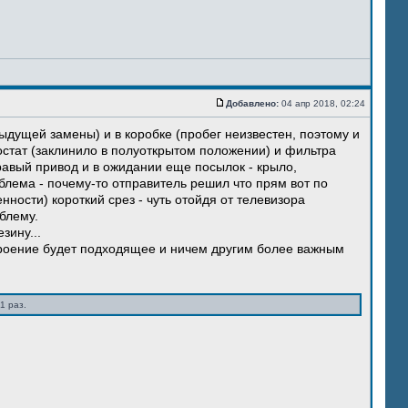
Добавлено:
04 апр 2018, 02:24
ыдущей замены) и в коробке (пробег неизвестен, поэтому и
остат (заклинило в полуоткрытом положении) и фильтра
правый привод и в ожидании еще посылок - крыло,
блема - почему-то отправитель решил что прям вот по
нности) короткий срез - чуть отойдя от телевизора
блему.
зину...
троение будет подходящее и ничем другим более важным
1 раз.