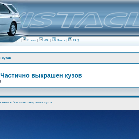
|
Блоги
|
Wiki
|
Поиск
|
FAQ
н кузов
 Частично выкрашен кузов
 ]
я запись. Частично выкрашен кузов