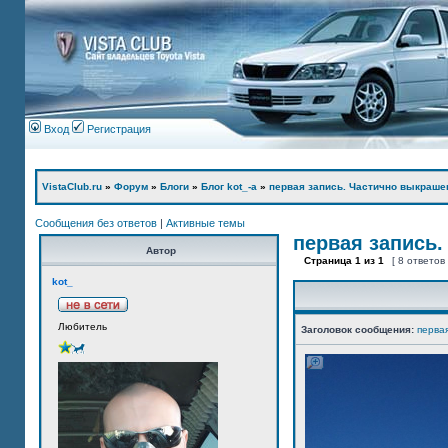
Вход
Регистрация
VistaClub.ru
»
Форум
»
Блоги
»
Блог kot_-а
»
первая запись. Частично выкраше
Сообщения без ответов
|
Активные темы
первая запись.
Автор
Страница
1
из
1
[ 8 ответов
kot_
Любитель
Заголовок сообщения:
перва