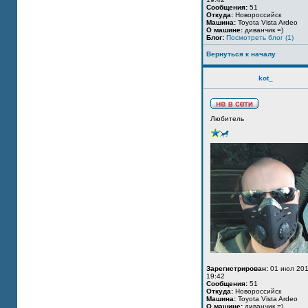
Сообщения:
51
Откуда:
Новороссийск
Машина:
Toyota Vista Ardeo
О машине:
диванчик =)
Блог:
Посмотреть блог (1)
Вернуться к началу
kot_
Любитель
Зарегистрирован:
01 июл 201
19:42
Сообщения:
51
Откуда:
Новороссийск
Машина:
Toyota Vista Ardeo
О машине:
диванчик =)