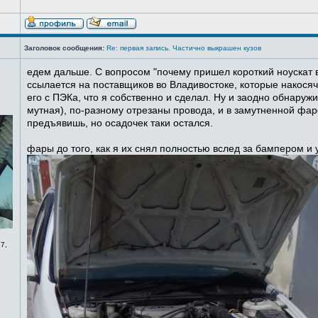
Заголовок сообщения:
Re: первая запись. Частично выкрашен кузов
едем дальше. С вопросом "почему пришел короткий ноускат в
ссылается на поставщиков во Владивостоке, которые накосячи
его с ПЭКа, что я собственно и сделал. Ну и заодно обнаруж
мутная), по-разному отрезаны провода, и в замутненной фаре
предъявишь, но осадочек таки остался.
фары до того, как я их снял полностью вслед за бампером и
7,