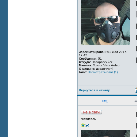
Зарегистрирован:
01 июл 2017,
19:42
Сообщения:
51
Откуда:
Новороссийск
Машина:
Toyota Vista Ardeo
О машине:
диванчик =)
Блог:
Посмотреть блог (1)
Вернуться к началу
kot_
З
Любитель