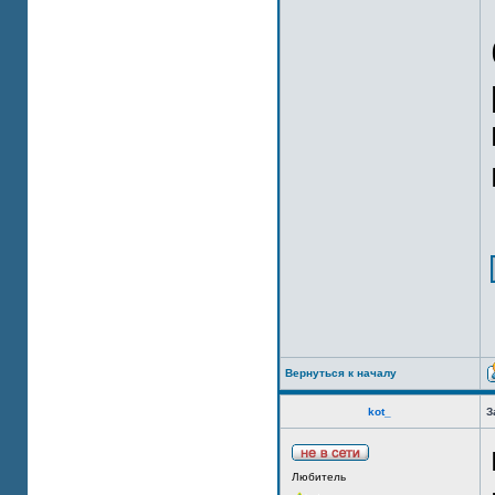
Вернуться к началу
kot_
З
Любитель