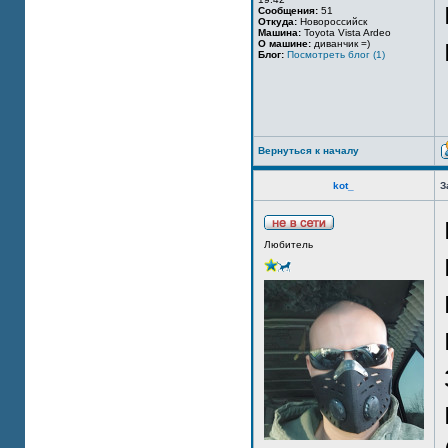
Сообщения:
51
Откуда:
Новороссийск
Машина:
Toyota Vista Ardeo
О машине:
диванчик =)
Блог:
Посмотреть блог (1)
Вернуться к началу
kot_
З
Любитель