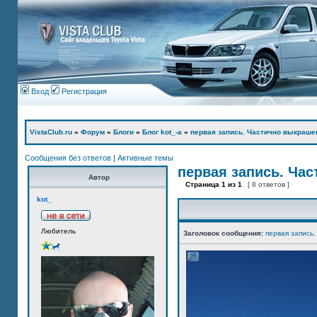
Вход
Регистрация
VistaClub.ru
»
Форум
»
Блоги
»
Блог kot_-а
»
первая запись. Частично выкраше
Сообщения без ответов
|
Активные темы
первая запись. Ча
Автор
Страница
1
из
1
[ 8 ответов ]
kot_
Любитель
Заголовок сообщения:
первая запись