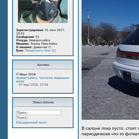
Зарегистрирован:
01 июл 2017,
19:42
Сообщения:
51
Откуда:
Новороссийск
Машина:
Toyota Vista Ardeo
О машине:
диванчик =)
Блог:
Посмотреть блог (1)
Архивы
Март 2018
первая запись. Частично выкрашен
кузов
07 мар 2018, 23:59
Поиск блогов
Расширенный поиск
В салоне пока пусто, стоят
периодически что-то фотка