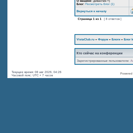
О машине:
диванчик =)
Блог:
Посмотреть блог (1)
Вернуться к началу
Страница
1
из
1
[ 8 ответов ]
VistaClub.ru
»
Форум
»
Блоги
»
Блог k
Кто сейчас на конференции
Зарегистрированные пользователи:
A
Текущее время: 08 авг 2026, 04:26
Powered b
Часовой пояс: UTC + 7 часов