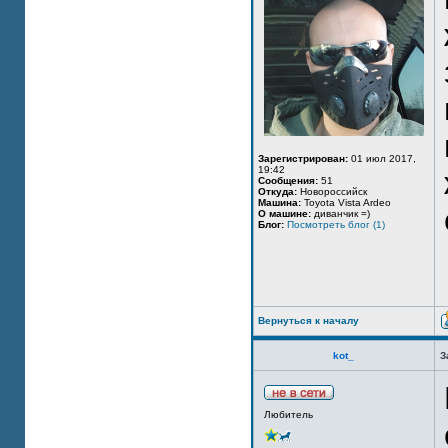
Зарегистрирован:
01 июл 2017,
19:42
Сообщения:
51
Откуда:
Новороссийск
Машина:
Toyota Vista Ardeo
О машине:
диванчик =)
Блог:
Посмотреть блог (1)
Вернуться к началу
kot_
З
Любитель