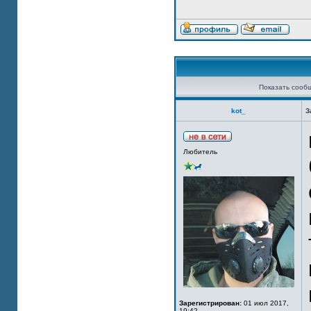
Показать сооб
kot_
З
Любитель
Зарегистрирован:
01 июл 2017,
19:42