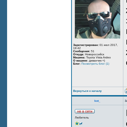
Зарегистрирован:
01 июл 2017,
19:42
Сообщения:
51
Откуда:
Новороссийск
Машина:
Toyota Vista Ardeo
О машине:
диванчик =)
Блог:
Посмотреть блог (1)
Вернуться к началу
kot_
З
Любитель