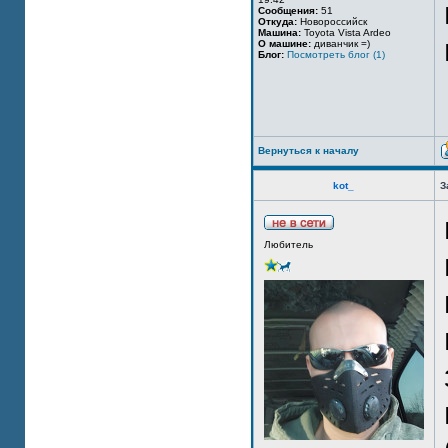
Сообщения:
51
Откуда:
Новороссийск
Машина:
Toyota Vista Ardeo
О машине:
диванчик =)
Блог:
Посмотреть блог (1)
Вернуться к началу
kot_
З
Любитель