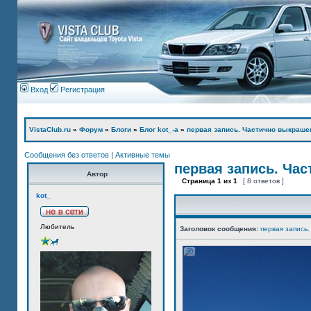
Вход
Регистрация
VistaClub.ru
»
Форум
»
Блоги
»
Блог kot_-а
»
первая запись. Частично выкраше
Сообщения без ответов
|
Активные темы
первая запись. Ча
Автор
Страница
1
из
1
[ 8 ответов ]
kot_
Любитель
Заголовок сообщения:
первая запись