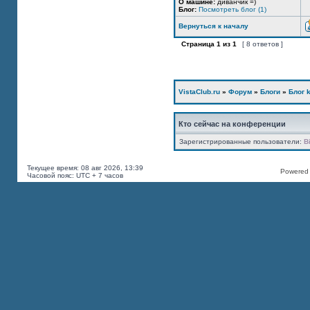
О машине:
диванчик =)
Блог:
Посмотреть блог (1)
Вернуться к началу
Страница
1
из
1
[ 8 ответов ]
VistaClub.ru
»
Форум
»
Блоги
»
Блог k
Кто сейчас на конференции
Зарегистрированные пользователи:
B
Текущее время: 08 авг 2026, 13:39
Powered b
Часовой пояс: UTC + 7 часов