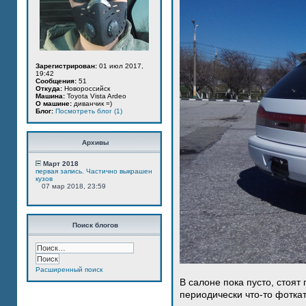
Зарегистрирован:
01 июл 2017,
19:42
Сообщения:
51
Откуда:
Новороссийск
Машина:
Toyota Vista Ardeo
О машине:
диванчик =)
Блог:
Посмотреть блог (1)
Архивы
Март 2018
первая запись. Частично выкрашен
кузов
07 мар 2018, 23:59
Поиск блогов
Расширенный поиск
В салоне пока пусто, стоят
периодически что-то фотка