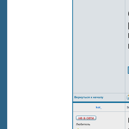
Вернуться к началу
kot_
З
Любитель