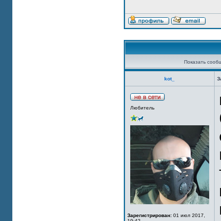
Показать сооб
kot_
З
Любитель
Зарегистрирован:
01 июл 2017,
19:42