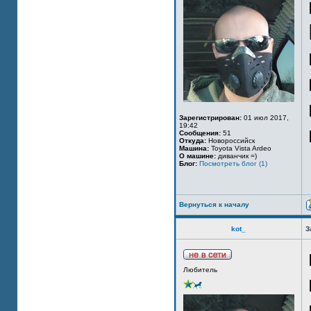
Зарегистрирован:
01 июл 2017,
19:42
Сообщения:
51
Откуда:
Новороссийск
Машина:
Toyota Vista Ardeo
О машине:
диванчик =)
Блог:
Посмотреть блог (1)
Вернуться к началу
kot_
З
Любитель