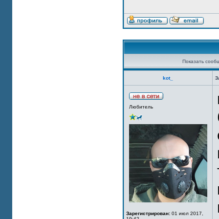
Показать сооб
kot_
З
Любитель
Зарегистрирован:
01 июл 2017,
19:42