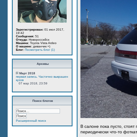
Зарегистрирован:
01 июл 2017,
19:42
Сообщения:
51
Откуда:
Новороссийск
Машина:
Toyota Vista Ardeo
О машине:
диванчик =)
Блог:
Посмотреть блог (1)
Архивы
Март 2018
первая запись. Частично выкрашен
кузов
07 мар 2018, 23:59
Поиск блогов
Расширенный поиск
В салоне пока пусто, стоят
периодически что-то фотка