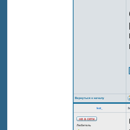
Вернуться к началу
kot_
З
Любитель