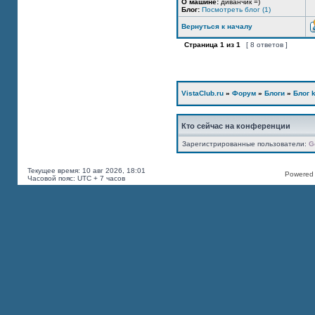
О машине:
диванчик =)
Блог:
Посмотреть блог (1)
Вернуться к началу
Страница
1
из
1
[ 8 ответов ]
VistaClub.ru
»
Форум
»
Блоги
»
Блог k
Кто сейчас на конференции
Зарегистрированные пользователи:
G
Текущее время: 10 авг 2026, 18:01
Powered b
Часовой пояс: UTC + 7 часов