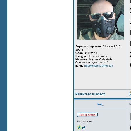
Зарегистрирован:
01 июл 2017,
19:42
Сообщения:
51
Откуда:
Новороссийск
Машина:
Toyota Vista Ardeo
О машине:
диванчик =)
Блог:
Посмотреть блог (1)
Вернуться к началу
kot_
З
Любитель