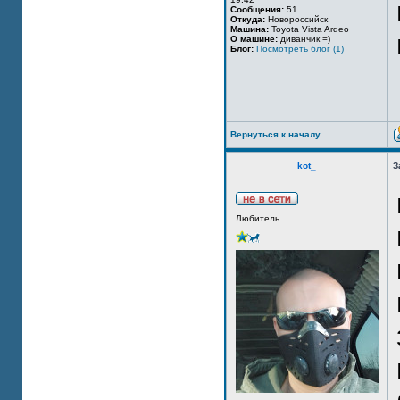
Сообщения:
51
Откуда:
Новороссийск
Машина:
Toyota Vista Ardeo
О машине:
диванчик =)
Блог:
Посмотреть блог (1)
Вернуться к началу
kot_
З
Любитель