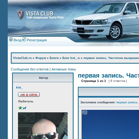
Вход
Регистрация
VistaClub.ru
»
Форум
»
Блоги
»
Блог kot_-а
»
первая запись. Частично выкраше
Сообщения без ответов
|
Активные темы
первая запись. Ча
Автор
Страница
1
из
1
[ 8 ответов ]
kot_
Любитель
Заголовок сообщения:
первая запись