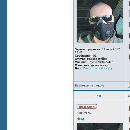
Зарегистрирован:
01 июл 2017,
19:42
Сообщения:
51
Откуда:
Новороссийск
Машина:
Toyota Vista Ardeo
О машине:
диванчик =)
Блог:
Посмотреть блог (1)
Вернуться к началу
kot_
З
Любитель