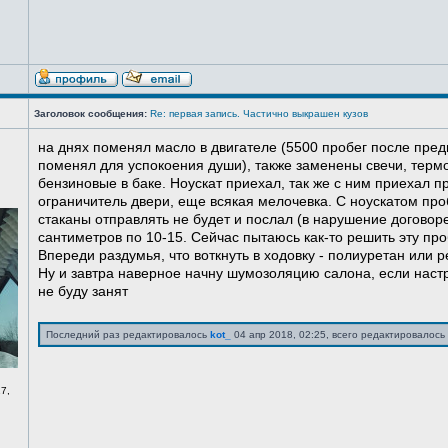
Заголовок сообщения:
Re: первая запись. Частично выкрашен кузов
на днях поменял масло в двигателе (5500 пробег после пред
поменял для успокоения души), также заменены свечи, терм
бензиновые в баке. Ноускат приехал, так же с ним приехал 
ограничитель двери, еще всякая мелочевка. С ноускатом про
стаканы отправлять не будет и послал (в нарушение договоре
сантиметров по 10-15. Сейчас пытаюсь как-то решить эту про
Впереди раздумья, что воткнуть в ходовку - полиуретан или ре
Ну и завтра наверное начну шумозоляцию салона, если нас
не буду занят
Последний раз редактировалось
kot_
04 апр 2018, 02:25, всего редактировалось 
7,