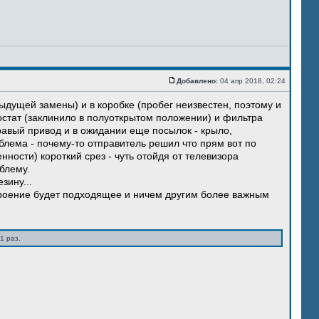
Добавлено:
04 апр 2018, 02:24
ыдущей замены) и в коробке (пробег неизвестен, поэтому и
остат (заклинило в полуоткрытом положении) и фильтра
правый привод и в ожидании еще посылок - крыло,
блема - почему-то отправитель решил что прям вот по
нности) короткий срез - чуть отойдя от телевизора
блему.
зину...
троение будет подходящее и ничем другим более важным
1 раз.