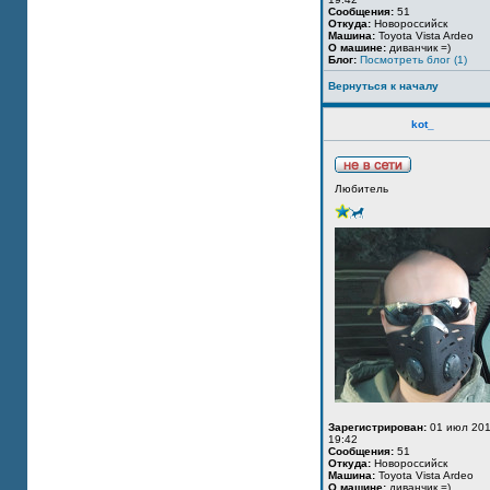
Сообщения:
51
Откуда:
Новороссийск
Машина:
Toyota Vista Ardeo
О машине:
диванчик =)
Блог:
Посмотреть блог (1)
Вернуться к началу
kot_
Любитель
Зарегистрирован:
01 июл 201
19:42
Сообщения:
51
Откуда:
Новороссийск
Машина:
Toyota Vista Ardeo
О машине:
диванчик =)