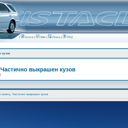
|
Блоги
|
Wiki
|
Поиск
|
FAQ
н кузов
 Частично выкрашен кузов
 ]
я запись. Частично выкрашен кузов