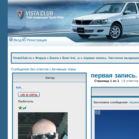
Вход
Регистрация
VistaClub.ru
»
Форум
»
Блоги
»
Блог kot_-а
»
первая запись. Частично выкраше
Сообщения без ответов
|
Активные темы
первая запись.
Автор
Страница
1
из
1
[ 8 ответов
kot_
Любитель
Заголовок сообщения:
перва