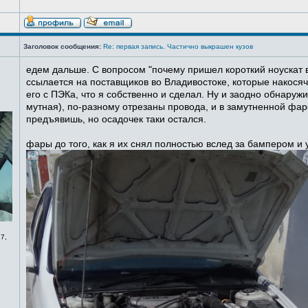
Заголовок сообщения:
Re: первая запись. Частично выкрашен кузов
едем дальше. С вопросом "почему пришел короткий ноускат в
ссылается на поставщиков во Владивостоке, которые накосячи
его с ПЭКа, что я собственно и сделал. Ну и заодно обнаруж
мутная), по-разному отрезаны провода, и в замутненной фаре
предъявишь, но осадочек таки остался.
фары до того, как я их снял полностью вслед за бампером и
7,