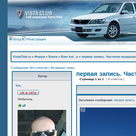
Вход
Регистрация
VistaClub.ru
»
Форум
»
Блоги
»
Блог kot_-а
»
первая запись. Частично выкраше
Сообщения без ответов
|
Активные темы
первая запись. Ча
Автор
Страница
1
из
1
[ 8 ответов ]
kot_
Любитель
Заголовок сообщения:
первая запись