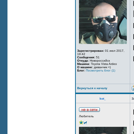
Зарегистрирован:
01 июл 2017,
19:42
Сообщения:
51
Откуда:
Новороссийск
Машина:
Toyota Vista Ardeo
О машине:
диванчик =)
Блог:
Посмотреть блог (1)
Вернуться к началу
kot_
З
Любитель