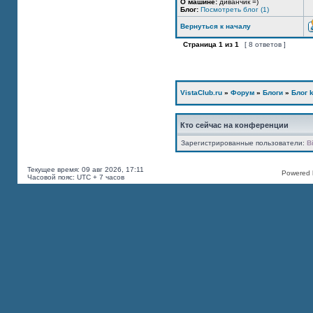
О машине:
диванчик =)
Блог:
Посмотреть блог (1)
Вернуться к началу
Страница
1
из
1
[ 8 ответов ]
VistaClub.ru
»
Форум
»
Блоги
»
Блог k
Кто сейчас на конференции
Зарегистрированные пользователи:
B
Текущее время: 09 авг 2026, 17:11
Powered b
Часовой пояс: UTC + 7 часов