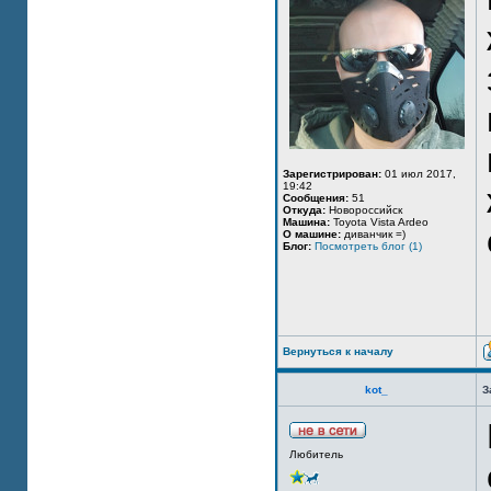
Зарегистрирован:
01 июл 2017,
19:42
Сообщения:
51
Откуда:
Новороссийск
Машина:
Toyota Vista Ardeo
О машине:
диванчик =)
Блог:
Посмотреть блог (1)
Вернуться к началу
kot_
З
Любитель