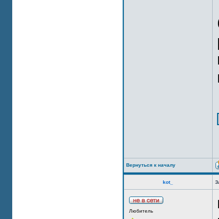
Вернуться к началу
kot_
З
Любитель