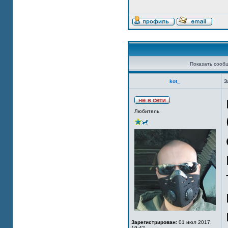
Показать сооб
kot_
З
Любитель
Зарегистрирован:
01 июл 2017,
19:42