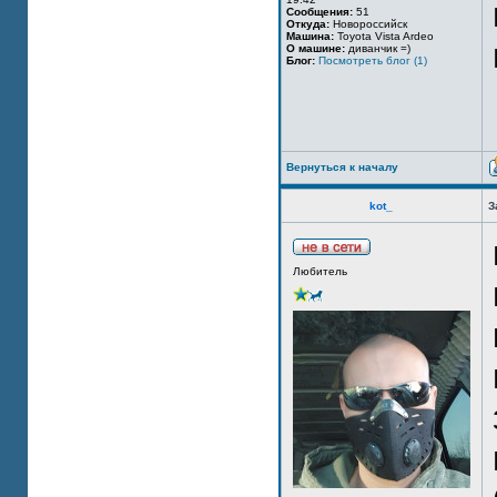
Сообщения:
51
Откуда:
Новороссийск
Машина:
Toyota Vista Ardeo
О машине:
диванчик =)
Блог:
Посмотреть блог (1)
Вернуться к началу
kot_
З
Любитель