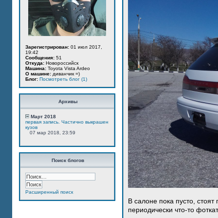
Зарегистрирован:
01 июл 2017,
19:42
Сообщения:
51
Откуда:
Новороссийск
Машина:
Toyota Vista Ardeo
О машине:
диванчик =)
Блог:
Посмотреть блог (1)
Архивы
Март 2018
первая запись. Частично выкрашен
кузов
07 мар 2018, 23:59
Поиск блогов
Расширенный поиск
В салоне пока пусто, стоят
периодически что-то фотка