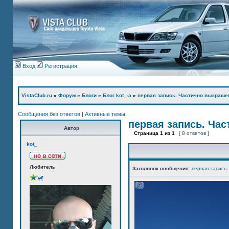
Вход
Регистрация
VistaClub.ru
»
Форум
»
Блоги
»
Блог kot_-а
»
первая запись. Частично выкраше
Сообщения без ответов
|
Активные темы
первая запись. Ча
Автор
Страница
1
из
1
[ 8 ответов ]
kot_
Любитель
Заголовок сообщения:
первая запись