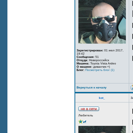
Зарегистрирован:
01 июл 2017,
19:42
Сообщения:
51
Откуда:
Новороссийск
Машина:
Toyota Vista Ardeo
О машине:
диванчик =)
Блог:
Посмотреть блог (1)
Вернуться к началу
kot_
З
Любитель