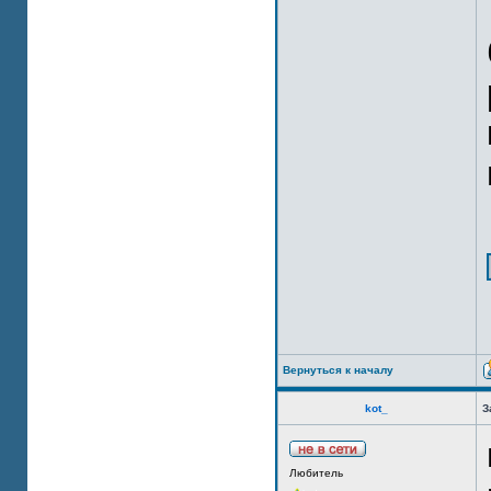
Вернуться к началу
kot_
З
Любитель