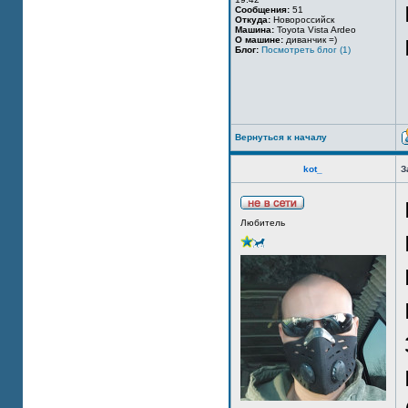
Сообщения:
51
Откуда:
Новороссийск
Машина:
Toyota Vista Ardeo
О машине:
диванчик =)
Блог:
Посмотреть блог (1)
Вернуться к началу
kot_
З
Любитель