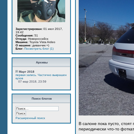
Зарегистрирован:
01 июл 2017,
19:42
Сообщения:
51
Откуда:
Новороссийск
Машина:
Toyota Vista Ardeo
О машине:
диванчик =)
Блог:
Посмотреть блог (1)
Архивы
Март 2018
первая запись. Частично выкрашен
кузов
07 мар 2018, 23:59
Поиск блогов
Расширенный поиск
В салоне пока пусто, стоят
периодически что-то фотка