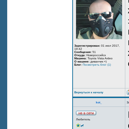
Зарегистрирован:
01 июл 2017,
19:42
Сообщения:
51
Откуда:
Новороссийск
Машина:
Toyota Vista Ardeo
О машине:
диванчик =)
Блог:
Посмотреть блог (1)
Вернуться к началу
kot_
З
Любитель