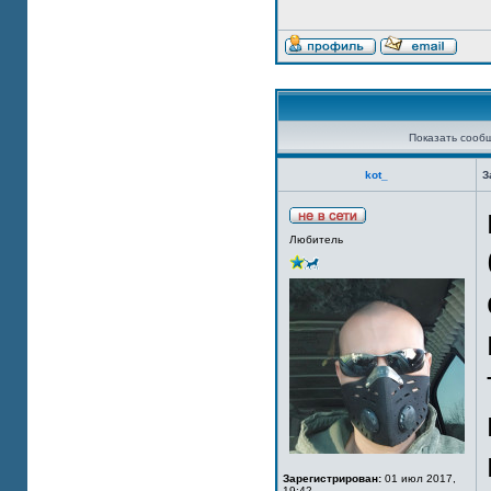
Показать сооб
kot_
З
Любитель
Зарегистрирован:
01 июл 2017,
19:42