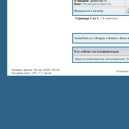
О машине:
диванчик =)
Блог:
Посмотреть блог (1)
Вернуться к началу
Страница
1
из
1
[ 8 ответов ]
VistaClub.ru
»
Форум
»
Блоги
»
Блог k
Кто сейчас на конференции
Зарегистрированные пользователи:
B
Текущее время: 06 авг 2026, 09:30
Powered b
Часовой пояс: UTC + 7 часов