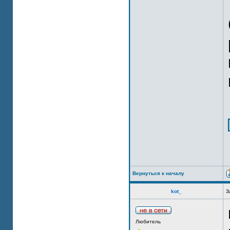
Вернуться к началу
kot_
З
Любитель