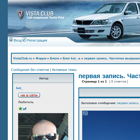
Вход
Регистрация
VistaClub.ru
»
Форум
»
Блоги
»
Блог kot_-а
»
первая запись. Частично выкраше
Сообщения без ответов
|
Активные темы
первая запись. Ча
Автор
Страница
1
из
1
[ 8 ответов ]
kot_
Любитель
Заголовок сообщения:
первая запись