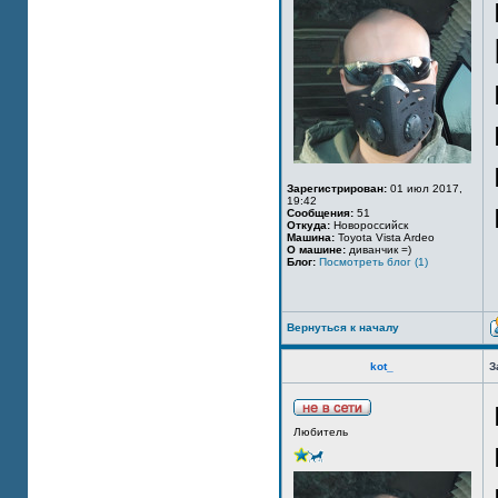
Зарегистрирован:
01 июл 2017,
19:42
Сообщения:
51
Откуда:
Новороссийск
Машина:
Toyota Vista Ardeo
О машине:
диванчик =)
Блог:
Посмотреть блог (1)
Вернуться к началу
kot_
З
Любитель