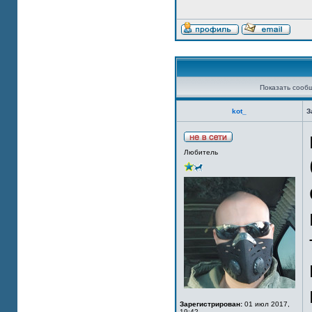
Показать сооб
kot_
З
Любитель
Зарегистрирован:
01 июл 2017,
19:42