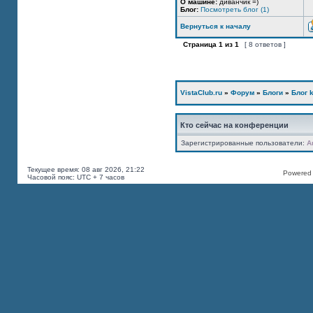
О машине:
диванчик =)
Блог:
Посмотреть блог (1)
Вернуться к началу
Страница
1
из
1
[ 8 ответов ]
VistaClub.ru
»
Форум
»
Блоги
»
Блог k
Кто сейчас на конференции
Зарегистрированные пользователи:
A
Текущее время: 08 авг 2026, 21:22
Powered b
Часовой пояс: UTC + 7 часов