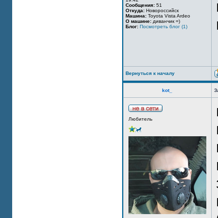
Сообщения:
51
Откуда:
Новороссийск
Машина:
Toyota Vista Ardeo
О машине:
диванчик =)
Блог:
Посмотреть блог (1)
Вернуться к началу
kot_
З
Любитель