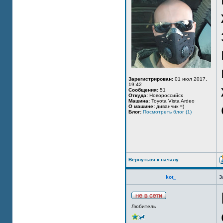
Зарегистрирован:
01 июл 2017,
19:42
Сообщения:
51
Откуда:
Новороссийск
Машина:
Toyota Vista Ardeo
О машине:
диванчик =)
Блог:
Посмотреть блог (1)
Вернуться к началу
kot_
З
Любитель