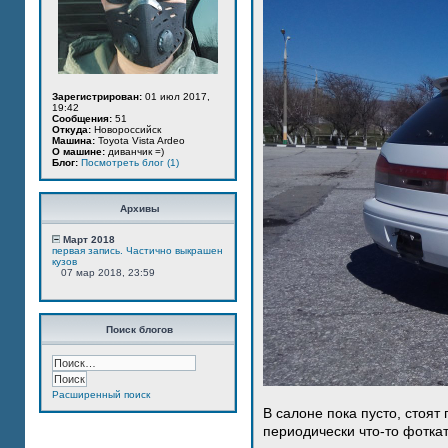
Зарегистрирован:
01 июл 2017,
19:42
Сообщения:
51
Откуда:
Новороссийск
Машина:
Toyota Vista Ardeo
О машине:
диванчик =)
Блог:
Посмотреть блог (1)
Архивы
Март 2018
первая запись. Частично выкрашен
кузов
07 мар 2018, 23:59
Поиск блогов
Расширенный поиск
В салоне пока пусто, стоят
периодически что-то фотка