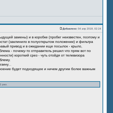
Добавлено:
04 апр 2018, 02:24
ыдущей замены) и в коробке (пробег неизвестен, поэтому и
остат (заклинило в полуоткрытом положении) и фильтра
правый привод и в ожидании еще посылок - крыло,
блема - почему-то отправитель решил что прям вот по
нности) короткий срез - чуть отойдя от телевизора
блему.
зину...
троение будет подходящее и ничем другим более важным
1 раз.