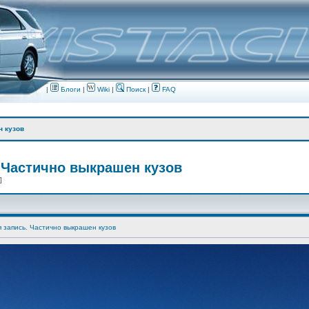
|
Блоги
|
Wiki
|
Поиск
|
FAQ
н кузов
 Частично выкрашен кузов
 ]
я запись. Частично выкрашен кузов