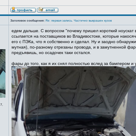
Заголовок сообщения:
Re: первая запись. Частично выкрашен кузов
едем дальше. С вопросом "почему пришел короткий ноускат в
ссылается на поставщиков во Владивостоке, которые накосячи
его с ПЭКа, что я собственно и сделал. Ну и заодно обнаруж
мутная), по-разному отрезаны провода, и в замутненной фаре
предъявишь, но осадочек таки остался.
фары до того, как я их снял полностью вслед за бампером и
7,