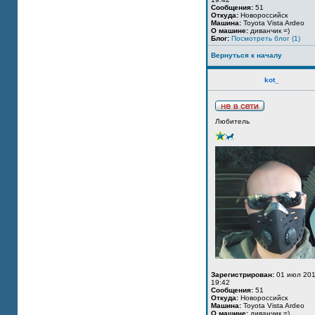
Сообщения:
51
Откуда:
Новороссийск
Машина:
Toyota Vista Ardeo
О машине:
диванчик =)
Блог:
Посмотреть блог (1)
Вернуться к началу
kot_
Любитель
Зарегистрирован:
01 июл 201
19:42
Сообщения:
51
Откуда:
Новороссийск
Машина:
Toyota Vista Ardeo
О машине:
диванчик =)