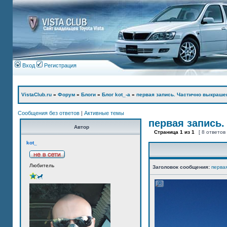
Вход
Регистрация
VistaClub.ru
»
Форум
»
Блоги
»
Блог kot_-а
»
первая запись. Частично выкраше
Сообщения без ответов
|
Активные темы
первая запись.
Автор
Страница
1
из
1
[ 8 ответов
kot_
Любитель
Заголовок сообщения:
перва