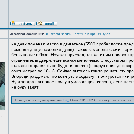
Заголовок сообщения:
Re: первая запись. Частично выкрашен кузов
на днях поменял масло в двигателе (5500 пробег после пред
поменял для успокоения души), также заменены свечи, терм
бензиновые в баке. Ноускат приехал, так же с ним приехал 
ограничитель двери, еще всякая мелочевка. С ноускатом про
стаканы отправлять не будет и послал (в нарушение договоре
сантиметров по 10-15. Сейчас пытаюсь как-то решить эту про
Впереди раздумья, что воткнуть в ходовку - полиуретан или ре
Ну и завтра наверное начну шумозоляцию салона, если нас
не буду занят
Последний раз редактировалось
kot_
04 апр 2018, 02:25, всего редактировалось 
7,