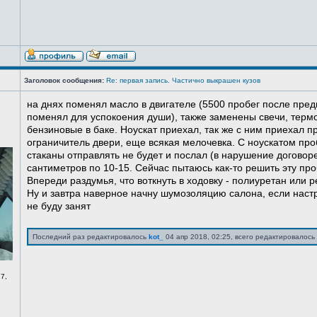
Заголовок сообщения:
Re: первая запись. Частично выкрашен кузов
на днях поменял масло в двигателе (5500 пробег после пред
поменял для успокоения души), также заменены свечи, терм
бензиновые в баке. Ноускат приехал, так же с ним приехал 
ограничитель двери, еще всякая мелочевка. С ноускатом про
стаканы отправлять не будет и послал (в нарушение договоре
сантиметров по 10-15. Сейчас пытаюсь как-то решить эту про
Впереди раздумья, что воткнуть в ходовку - полиуретан или ре
Ну и завтра наверное начну шумозоляцию салона, если нас
не буду занят
Последний раз редактировалось
kot_
04 апр 2018, 02:25, всего редактировалось 
7,