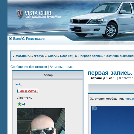
Вход
Регистрация
VistaClub.ru
»
Форум
»
Блоги
»
Блог kot_-а
»
первая запись. Частично выкраше
Сообщения без ответов
|
Активные темы
первая запись.
Автор
Страница
1
из
1
[ 8 ответов
kot_
Любитель
Заголовок сообщения:
перва