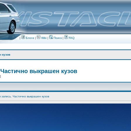
|
Блоги
|
Wiki
|
Поиск
|
FAQ
н кузов
 Частично выкрашен кузов
 ]
я запись. Частично выкрашен кузов