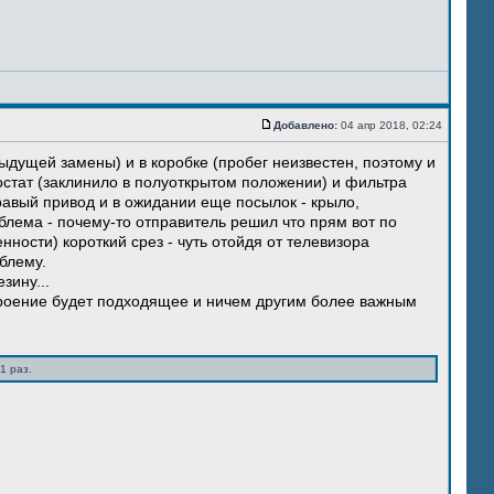
Добавлено:
04 апр 2018, 02:24
ыдущей замены) и в коробке (пробег неизвестен, поэтому и
остат (заклинило в полуоткрытом положении) и фильтра
правый привод и в ожидании еще посылок - крыло,
блема - почему-то отправитель решил что прям вот по
нности) короткий срез - чуть отойдя от телевизора
блему.
зину...
троение будет подходящее и ничем другим более важным
1 раз.