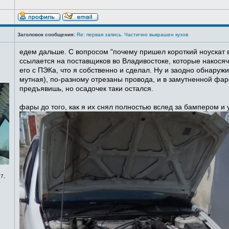
Заголовок сообщения:
Re: первая запись. Частично выкрашен кузов
едем дальше. С вопросом "почему пришел короткий ноускат в
ссылается на поставщиков во Владивостоке, которые накосячи
его с ПЭКа, что я собственно и сделал. Ну и заодно обнаруж
мутная), по-разному отрезаны провода, и в замутненной фаре
предъявишь, но осадочек таки остался.
фары до того, как я их снял полностью вслед за бампером и
7,