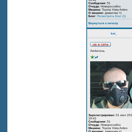
Сообщения:
51
Откуда:
Новороссийск
Машина:
Toyota Vista Ardeo
О машине:
диванчик =)
Блог:
Посмотреть блог (1)
Вернуться к началу
kot_
Любитель
Зарегистрирован:
01 июл 201
19:42
Сообщения:
51
Откуда:
Новороссийск
Машина:
Toyota Vista Ardeo
О машине:
диванчик =)