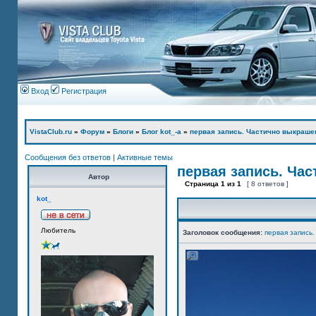
Вход
Регистрация
VistaClub.ru
»
Форум
»
Блоги
»
Блог kot_-а
»
первая запись. Частично выкраше
Сообщения без ответов
|
Активные темы
первая запись. Ча
Автор
Страница
1
из
1
[ 8 ответов ]
kot_
Любитель
Заголовок сообщения:
первая запись