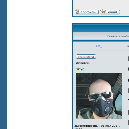
Показать сооб
kot_
З
Любитель
Зарегистрирован:
01 июл 2017,
19:42