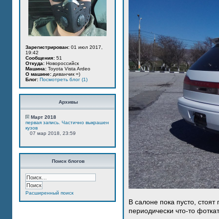
Зарегистрирован:
01 июл 2017,
19:42
Сообщения:
51
Откуда:
Новороссийск
Машина:
Toyota Vista Ardeo
О машине:
диванчик =)
Блог:
Посмотреть блог (1)
Архивы
Март 2018
первая запись. Частично выкрашен
кузов
07 мар 2018, 23:59
Поиск блогов
Расширенный поиск
В салоне пока пусто, стоят
периодически что-то фотка