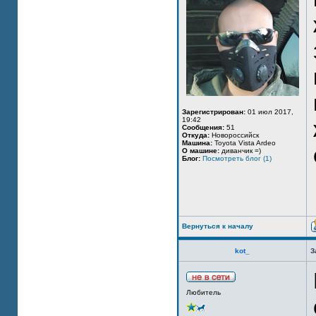
Зарегистрирован:
01 июл 2017,
19:42
Сообщения:
51
Откуда:
Новороссийск
Машина:
Toyota Vista Ardeo
О машине:
диванчик =)
Блог:
Посмотреть блог (1)
Вернуться к началу
kot_
З
Любитель