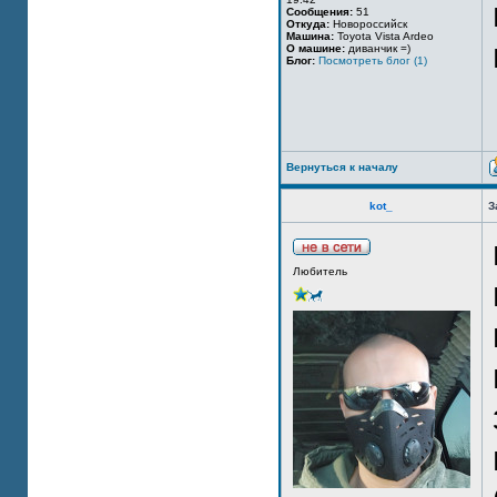
Сообщения:
51
Откуда:
Новороссийск
Машина:
Toyota Vista Ardeo
О машине:
диванчик =)
Блог:
Посмотреть блог (1)
Вернуться к началу
kot_
З
Любитель