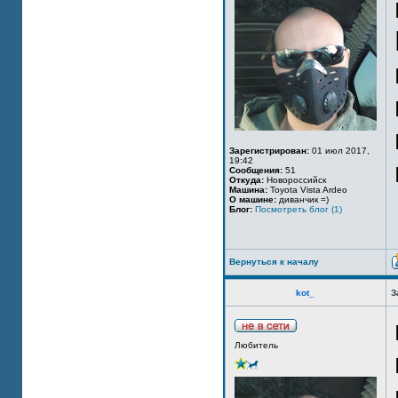
Зарегистрирован:
01 июл 2017,
19:42
Сообщения:
51
Откуда:
Новороссийск
Машина:
Toyota Vista Ardeo
О машине:
диванчик =)
Блог:
Посмотреть блог (1)
Вернуться к началу
kot_
З
Любитель