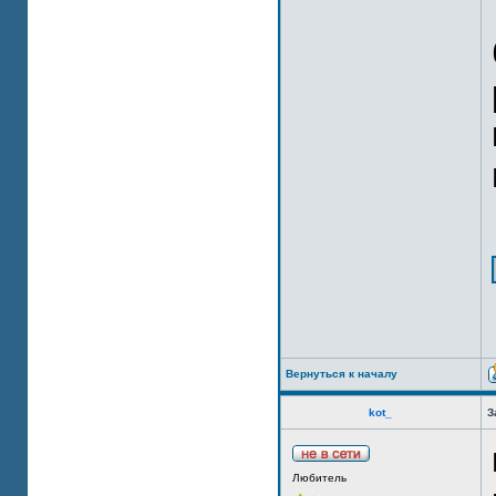
Вернуться к началу
kot_
З
Любитель