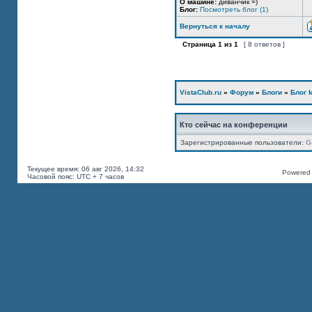
О машине:
диванчик =)
Блог:
Посмотреть блог (1)
Вернуться к началу
Страница
1
из
1
[ 8 ответов ]
VistaClub.ru
»
Форум
»
Блоги
»
Блог k
Кто сейчас на конференции
Зарегистрированные пользователи:
G
Текущее время: 06 авг 2026, 14:32
Powered b
Часовой пояс: UTC + 7 часов