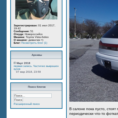
Зарегистрирован:
01 июл 2017,
19:42
Сообщения:
51
Откуда:
Новороссийск
Машина:
Toyota Vista Ardeo
О машине:
диванчик =)
Блог:
Посмотреть блог (1)
Архивы
Март 2018
первая запись. Частично выкрашен
кузов
07 мар 2018, 23:59
Поиск блогов
Расширенный поиск
В салоне пока пусто, стоят
периодически что-то фотка