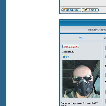
Показать сооб
kot_
З
Любитель
Зарегистрирован:
01 июл 2017,
19:42