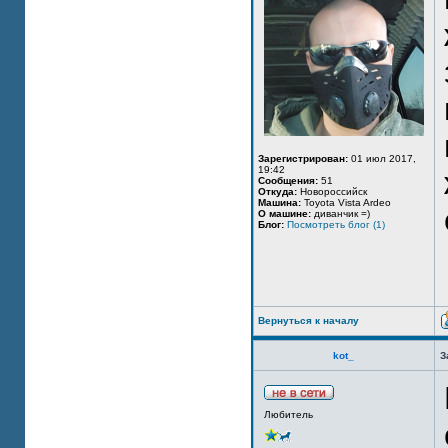
Зарегистрирован:
01 июл 2017,
19:42
Сообщения:
51
Откуда:
Новороссийск
Машина:
Toyota Vista Ardeo
О машине:
диванчик =)
Блог:
Посмотреть блог (1)
Вернуться к началу
kot_
З
Любитель