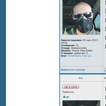
Зарегистрирован:
01 июл 2017,
19:42
Сообщения:
51
Откуда:
Новороссийск
Машина:
Toyota Vista Ardeo
О машине:
диванчик =)
Блог:
Посмотреть блог (1)
Вернуться к началу
kot_
З
Любитель