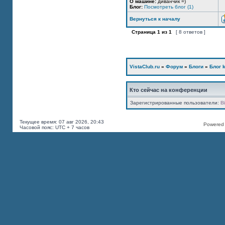
О машине:
диванчик =)
Блог:
Посмотреть блог (1)
Вернуться к началу
Страница
1
из
1
[ 8 ответов ]
VistaClub.ru
»
Форум
»
Блоги
»
Блог k
Кто сейчас на конференции
Зарегистрированные пользователи:
B
Текущее время: 07 авг 2026, 20:43
Powered b
Часовой пояс: UTC + 7 часов