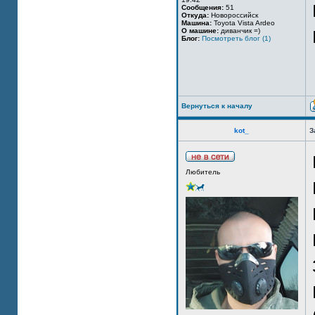
Сообщения:
51
Откуда:
Новороссийск
Машина:
Toyota Vista Ardeo
О машине:
диванчик =)
Блог:
Посмотреть блог (1)
Вернуться к началу
kot_
З
Любитель