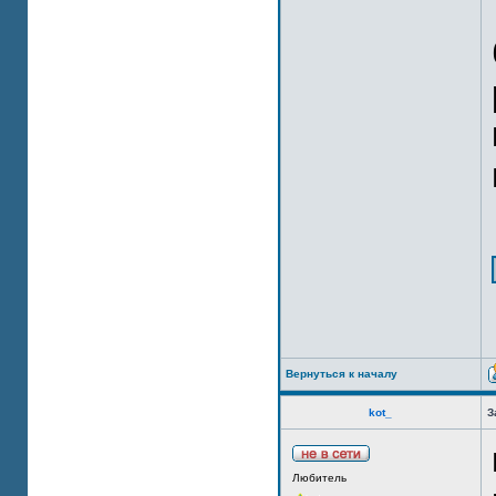
Вернуться к началу
kot_
З
Любитель