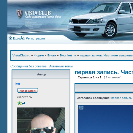
Вход
Регистрация
VistaClub.ru
»
Форум
»
Блоги
»
Блог kot_-а
»
первая запись. Частично выкраше
Сообщения без ответов
|
Активные темы
первая запись. Ча
Автор
Страница
1
из
1
[ 8 ответов ]
kot_
Любитель
Заголовок сообщения:
первая запись