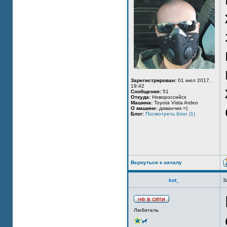
Зарегистрирован:
01 июл 2017,
19:42
Сообщения:
51
Откуда:
Новороссийск
Машина:
Toyota Vista Ardeo
О машине:
диванчик =)
Блог:
Посмотреть блог (1)
Вернуться к началу
kot_
З
Любитель