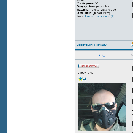
Сообщения:
51
Откуда:
Новороссийск
Машина:
Toyota Vista Ardeo
О машине:
диванчик =)
Блог:
Посмотреть блог (1)
Вернуться к началу
kot_
З
Любитель