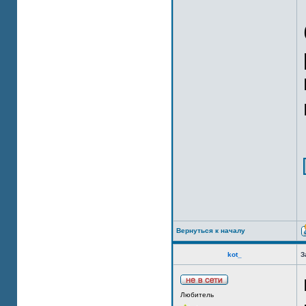
Вернуться к началу
kot_
З
Любитель