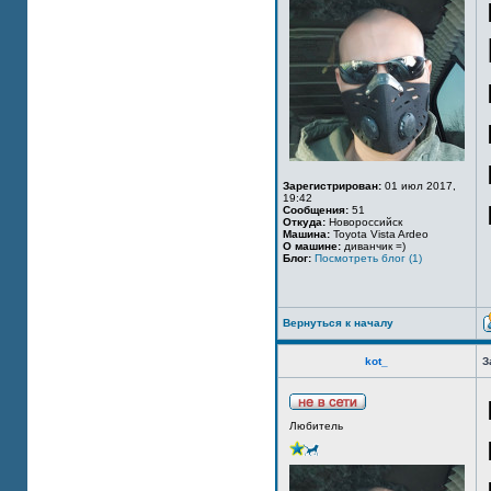
Зарегистрирован:
01 июл 2017,
19:42
Сообщения:
51
Откуда:
Новороссийск
Машина:
Toyota Vista Ardeo
О машине:
диванчик =)
Блог:
Посмотреть блог (1)
Вернуться к началу
kot_
З
Любитель