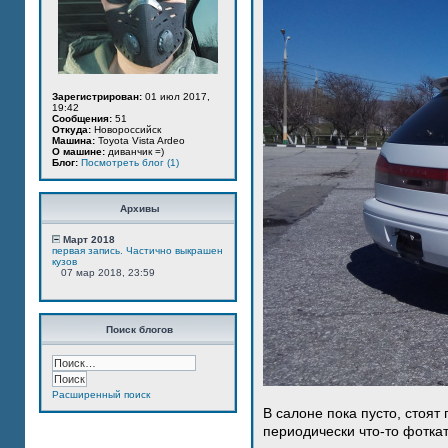
Зарегистрирован:
01 июл 2017,
19:42
Сообщения:
51
Откуда:
Новороссийск
Машина:
Toyota Vista Ardeo
О машине:
диванчик =)
Блог:
Посмотреть блог (1)
Архивы
Март 2018
первая запись. Частично выкрашен
кузов
07 мар 2018, 23:59
Поиск блогов
Расширенный поиск
В салоне пока пусто, стоят
периодически что-то фотка