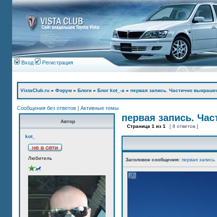
Вход
Регистрация
VistaClub.ru
»
Форум
»
Блоги
»
Блог kot_-а
»
первая запись. Частично выкраше
Сообщения без ответов
|
Активные темы
первая запись. Ча
Автор
Страница
1
из
1
[ 8 ответов ]
kot_
Любитель
Заголовок сообщения:
первая запись