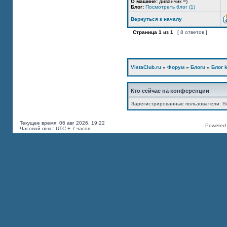
О машине:
диванчик =)
Блог:
Посмотреть блог (1)
Вернуться к началу
Страница
1
из
1
[ 8 ответов ]
VistaClub.ru
»
Форум
»
Блоги
»
Блог k
Кто сейчас на конференции
Зарегистрированные пользователи:
B
Текущее время: 06 авг 2026, 19:22
Powered b
Часовой пояс: UTC + 7 часов