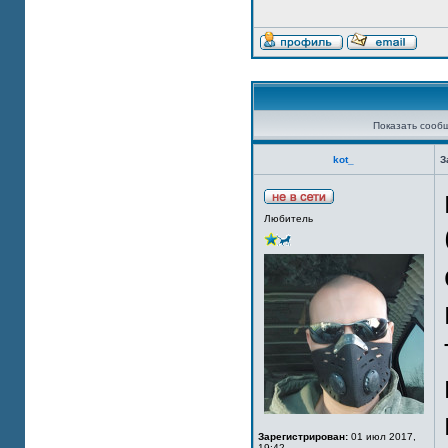
Показать сооб
kot_
З
Любитель
Зарегистрирован:
01 июл 2017,
19:42