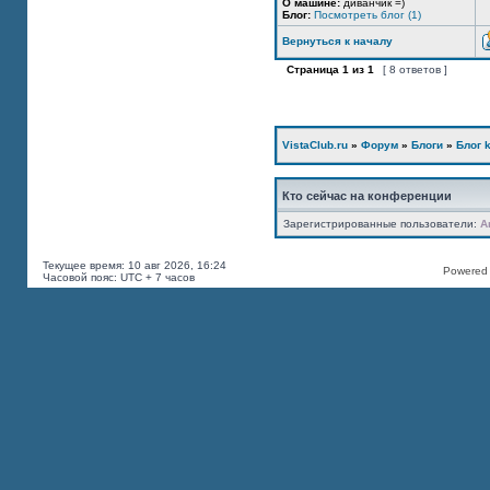
О машине:
диванчик =)
Блог:
Посмотреть блог (1)
Вернуться к началу
Страница
1
из
1
[ 8 ответов ]
VistaClub.ru
»
Форум
»
Блоги
»
Блог k
Кто сейчас на конференции
Зарегистрированные пользователи:
A
Текущее время: 10 авг 2026, 16:24
Powered b
Часовой пояс: UTC + 7 часов