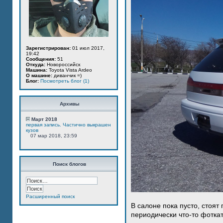
Зарегистрирован:
01 июл 2017,
19:42
Сообщения:
51
Откуда:
Новороссийск
Машина:
Toyota Vista Ardeo
О машине:
диванчик =)
Блог:
Посмотреть блог (1)
Архивы
Март 2018
первая запись. Частично выкрашен
кузов
07 мар 2018, 23:59
Поиск блогов
Расширенный поиск
В салоне пока пусто, стоят
периодически что-то фотка