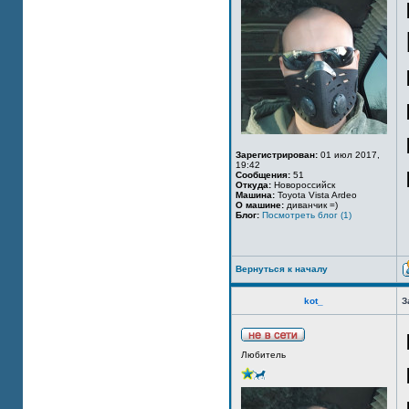
Зарегистрирован:
01 июл 2017,
19:42
Сообщения:
51
Откуда:
Новороссийск
Машина:
Toyota Vista Ardeo
О машине:
диванчик =)
Блог:
Посмотреть блог (1)
Вернуться к началу
kot_
З
Любитель