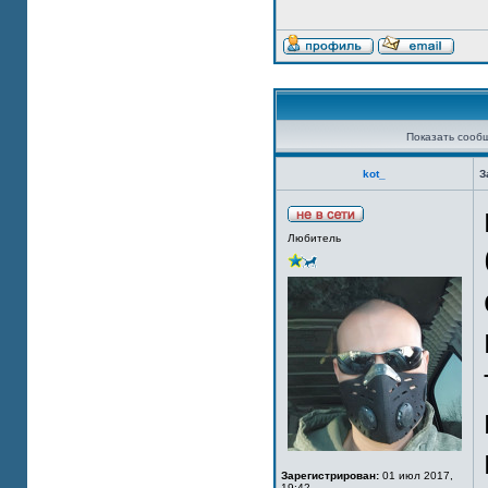
Показать сооб
kot_
З
Любитель
Зарегистрирован:
01 июл 2017,
19:42