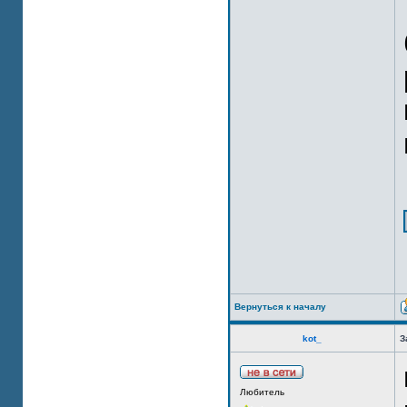
Вернуться к началу
kot_
З
Любитель