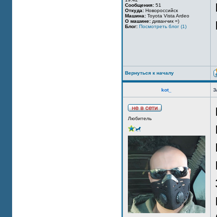
Сообщения:
51
Откуда:
Новороссийск
Машина:
Toyota Vista Ardeo
О машине:
диванчик =)
Блог:
Посмотреть блог (1)
Вернуться к началу
kot_
З
Любитель