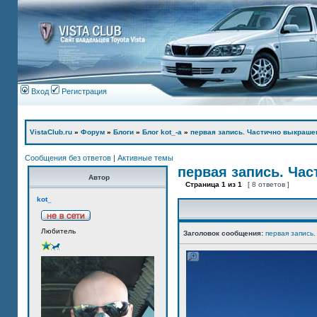
Вход
Регистрация
VistaClub.ru
»
Форум
»
Блоги
»
Блог kot_-а
»
первая запись. Частично выкраше
Сообщения без ответов
|
Активные темы
первая запись. Ча
Автор
Страница
1
из
1
[ 8 ответов ]
kot_
Любитель
Заголовок сообщения:
первая запись