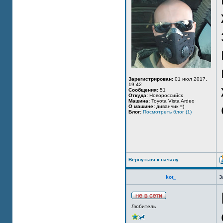
Зарегистрирован:
01 июл 2017,
19:42
Сообщения:
51
Откуда:
Новороссийск
Машина:
Toyota Vista Ardeo
О машине:
диванчик =)
Блог:
Посмотреть блог (1)
Вернуться к началу
kot_
З
Любитель