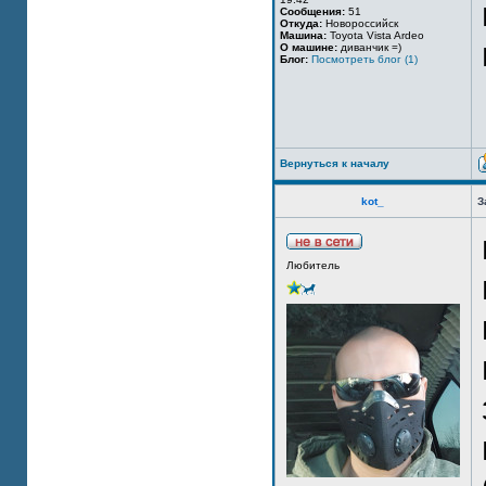
Сообщения:
51
Откуда:
Новороссийск
Машина:
Toyota Vista Ardeo
О машине:
диванчик =)
Блог:
Посмотреть блог (1)
Вернуться к началу
kot_
З
Любитель