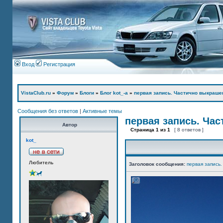
Вход
Регистрация
VistaClub.ru
»
Форум
»
Блоги
»
Блог kot_-а
»
первая запись. Частично выкраше
Сообщения без ответов
|
Активные темы
первая запись. Ча
Автор
Страница
1
из
1
[ 8 ответов ]
kot_
Любитель
Заголовок сообщения:
первая запись