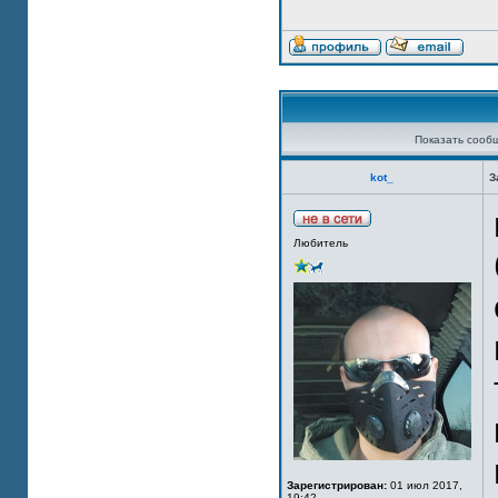
Показать сооб
kot_
З
Любитель
Зарегистрирован:
01 июл 2017,
19:42