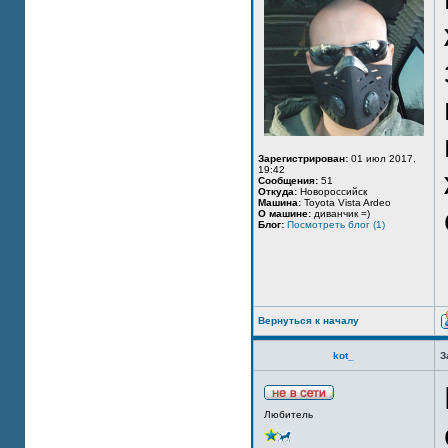
Зарегистрирован:
01 июл 2017,
19:42
Сообщения:
51
Откуда:
Новороссийск
Машина:
Toyota Vista Ardeo
О машине:
диванчик =)
Блог:
Посмотреть блог (1)
Вернуться к началу
kot_
З
Любитель