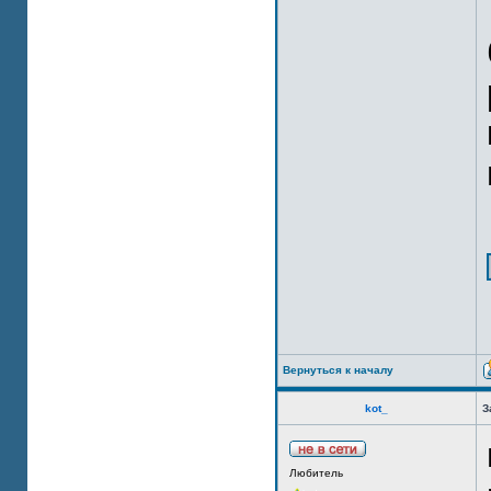
Вернуться к началу
kot_
З
Любитель