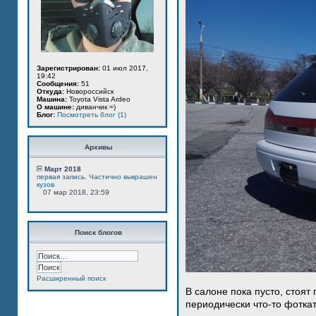
Зарегистрирован:
01 июл 2017,
19:42
Сообщения:
51
Откуда:
Новороссийск
Машина:
Toyota Vista Ardeo
О машине:
диванчик =)
Блог:
Посмотреть блог (1)
Архивы
Март 2018
первая запись. Частично выкрашен
кузов
07 мар 2018, 23:59
Поиск блогов
Расширенный поиск
В салоне пока пусто, стоят
периодически что-то фотка