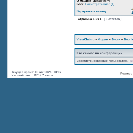
О машине:
диванчик =)
Блог:
Посмотреть блог (1)
Вернуться к началу
Страница
1
из
1
[ 8 ответов ]
VistaClub.ru
»
Форум
»
Блоги
»
Блог k
Кто сейчас на конференции
Зарегистрированные пользователи:
B
Текущее время: 10 авг 2026, 18:07
Powered b
Часовой пояс: UTC + 7 часов