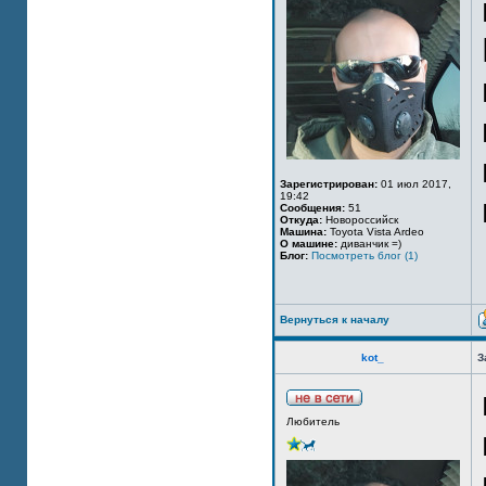
Зарегистрирован:
01 июл 2017,
19:42
Сообщения:
51
Откуда:
Новороссийск
Машина:
Toyota Vista Ardeo
О машине:
диванчик =)
Блог:
Посмотреть блог (1)
Вернуться к началу
kot_
З
Любитель