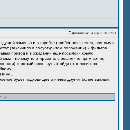
Добавлено:
04 апр 2018, 02:24
ыдущей замены) и в коробке (пробег неизвестен, поэтому и
остат (заклинило в полуоткрытом положении) и фильтра
правый привод и в ожидании еще посылок - крыло,
блема - почему-то отправитель решил что прям вот по
нности) короткий срез - чуть отойдя от телевизора
блему.
зину...
троение будет подходящее и ничем другим более важным
1 раз.