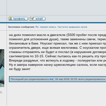
Заголовок сообщения:
Re: первая запись. Частично выкрашен кузов
на днях поменял масло в двигателе (5500 пробег после пред
поменял для успокоения души), также заменены свечи, терм
бензиновые в баке. Ноускат приехал, так же с ним приехал 
ограничитель двери, еще всякая мелочевка. С ноускатом про
стаканы отправлять не будет и послал (в нарушение договоре
сантиметров по 10-15. Сейчас пытаюсь как-то решить эту про
Впереди раздумья, что воткнуть в ходовку - полиуретан или ре
Ну и завтра наверное начну шумозоляцию салона, если нас
не буду занят
Последний раз редактировалось
kot_
04 апр 2018, 02:25, всего редактировалось 
7,