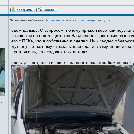
Заголовок сообщения:
Re: первая запись. Частично выкрашен кузов
едем дальше. С вопросом "почему пришел короткий ноускат в
ссылается на поставщиков во Владивостоке, которые накосячи
его с ПЭКа, что я собственно и сделал. Ну и заодно обнаруж
мутная), по-разному отрезаны провода, и в замутненной фаре
предъявишь, но осадочек таки остался.
фары до того, как я их снял полностью вслед за бампером и
7,