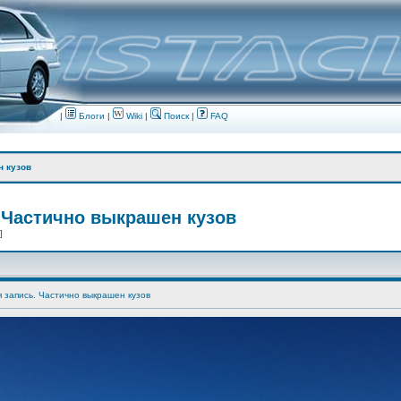
|
Блоги
|
Wiki
|
Поиск
|
FAQ
н кузов
 Частично выкрашен кузов
 ]
я запись. Частично выкрашен кузов