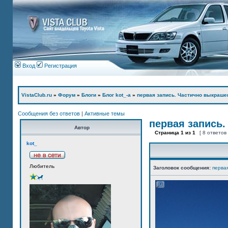
Вход
Регистрация
VistaClub.ru
»
Форум
»
Блоги
»
Блог kot_-а
»
первая запись. Частично выкраше
Сообщения без ответов
|
Активные темы
первая запись.
Автор
Страница
1
из
1
[ 8 ответов
kot_
Любитель
Заголовок сообщения:
перва