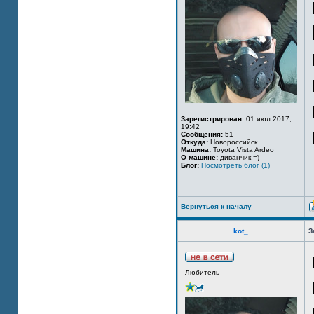
Зарегистрирован:
01 июл 2017,
19:42
Сообщения:
51
Откуда:
Новороссийск
Машина:
Toyota Vista Ardeo
О машине:
диванчик =)
Блог:
Посмотреть блог (1)
Вернуться к началу
kot_
З
Любитель