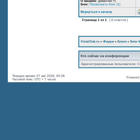
О машине:
диванчик =)
Блог:
Посмотреть блог (1)
Вернуться к началу
Страница
1
из
1
[ 8 ответов ]
VistaClub.ru
»
Форум
»
Блоги
»
Блог k
Кто сейчас на конференции
Зарегистрированные пользователи:
G
Текущее время: 07 авг 2026, 00:28
Powered b
Часовой пояс: UTC + 7 часов