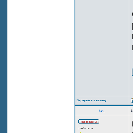
Вернуться к началу
kot_
З
Любитель