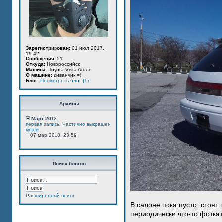
Зарегистрирован:
01 июл 2017,
19:42
Сообщения:
51
Откуда:
Новороссийск
Машина:
Toyota Vista Ardeo
О машине:
диванчик =)
Блог:
Посмотреть блог (1)
Архивы
Март 2018
первая запись. Частично выкрашен
кузов
07 мар 2018, 23:59
Поиск блогов
Расширенный поиск
В салоне пока пусто, стоят
периодически что-то фотка