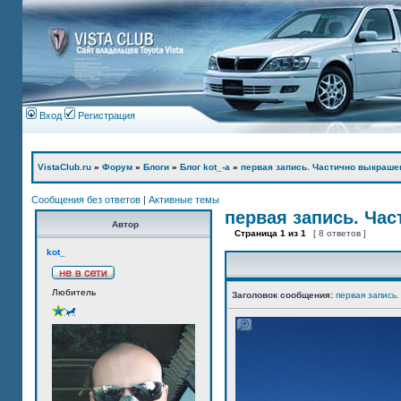
Вход
Регистрация
VistaClub.ru
»
Форум
»
Блоги
»
Блог kot_-а
»
первая запись. Частично выкраше
Сообщения без ответов
|
Активные темы
первая запись. Ча
Автор
Страница
1
из
1
[ 8 ответов ]
kot_
Любитель
Заголовок сообщения:
первая запись