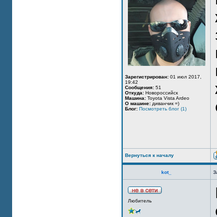
Зарегистрирован:
01 июл 2017,
19:42
Сообщения:
51
Откуда:
Новороссийск
Машина:
Toyota Vista Ardeo
О машине:
диванчик =)
Блог:
Посмотреть блог (1)
Вернуться к началу
kot_
З
Любитель