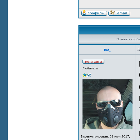
Показать сооб
kot_
З
Любитель
Зарегистрирован:
01 июл 2017,
19:42