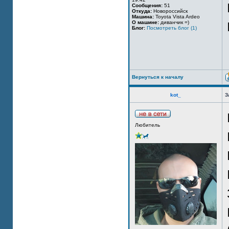
Сообщения:
51
Откуда:
Новороссийск
Машина:
Toyota Vista Ardeo
О машине:
диванчик =)
Блог:
Посмотреть блог (1)
Вернуться к началу
kot_
З
Любитель