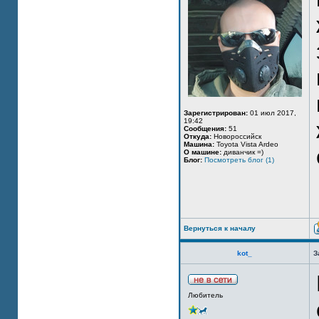
Зарегистрирован:
01 июл 2017,
19:42
Сообщения:
51
Откуда:
Новороссийск
Машина:
Toyota Vista Ardeo
О машине:
диванчик =)
Блог:
Посмотреть блог (1)
Вернуться к началу
kot_
З
Любитель