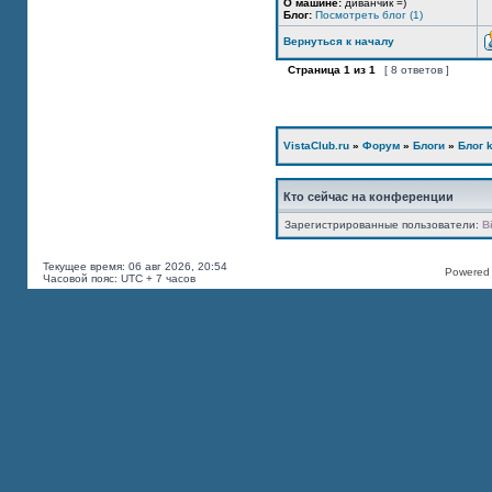
О машине:
диванчик =)
Блог:
Посмотреть блог (1)
Вернуться к началу
Страница
1
из
1
[ 8 ответов ]
VistaClub.ru
»
Форум
»
Блоги
»
Блог k
Кто сейчас на конференции
Зарегистрированные пользователи:
B
Текущее время: 06 авг 2026, 20:54
Powered b
Часовой пояс: UTC + 7 часов