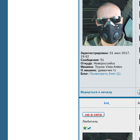
Зарегистрирован:
01 июл 2017,
19:42
Сообщения:
51
Откуда:
Новороссийск
Машина:
Toyota Vista Ardeo
О машине:
диванчик =)
Блог:
Посмотреть блог (1)
Вернуться к началу
kot_
З
Любитель