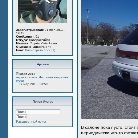
Зарегистрирован:
01 июл 2017,
19:42
Сообщения:
51
Откуда:
Новороссийск
Машина:
Toyota Vista Ardeo
О машине:
диванчик =)
Блог:
Посмотреть блог (1)
Архивы
Март 2018
первая запись. Частично выкрашен
кузов
07 мар 2018, 23:59
Поиск блогов
Расширенный поиск
В салоне пока пусто, стоят
периодически что-то фотка