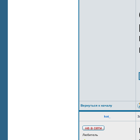
Вернуться к началу
kot_
З
Любитель