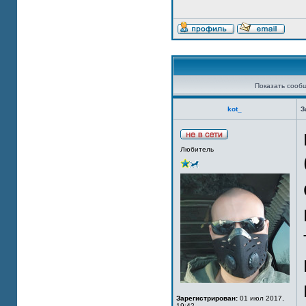
Показать сооб
kot_
З
Любитель
Зарегистрирован:
01 июл 2017,
19:42