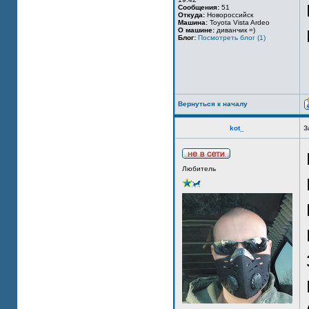
Сообщения:
51
Откуда:
Новороссийск
Машина:
Toyota Vista Ardeo
О машине:
диванчик =)
Блог:
Посмотреть блог (1)
Вернуться к началу
kot_
З
Любитель