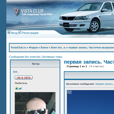
Вход
Регистрация
VistaClub.ru
»
Форум
»
Блоги
»
Блог kot_-а
»
первая запись. Частично выкраше
Сообщения без ответов
|
Активные темы
первая запись. Ча
Автор
Страница
1
из
1
[ 8 ответов ]
kot_
Любитель
Заголовок сообщения:
первая запись