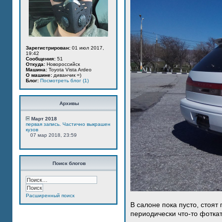
Зарегистрирован:
01 июл 2017,
19:42
Сообщения:
51
Откуда:
Новороссийск
Машина:
Toyota Vista Ardeo
О машине:
диванчик =)
Блог:
Посмотреть блог (1)
Архивы
Март 2018
первая запись. Частично выкрашен
кузов
07 мар 2018, 23:59
Поиск блогов
Расширенный поиск
В салоне пока пусто, стоят
периодически что-то фотка