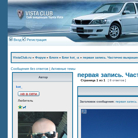
Вход
Регистрация
VistaClub.ru
»
Форум
»
Блоги
»
Блог kot_-а
»
первая запись. Частично выкраше
Сообщения без ответов
|
Активные темы
первая запись. Ча
Автор
Страница
1
из
1
[ 8 ответов ]
kot_
Любитель
Заголовок сообщения:
первая запись