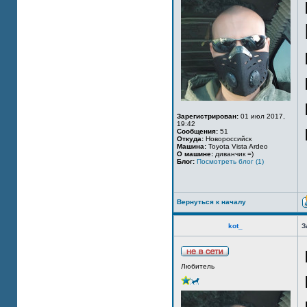
Зарегистрирован:
01 июл 2017,
19:42
Сообщения:
51
Откуда:
Новороссийск
Машина:
Toyota Vista Ardeo
О машине:
диванчик =)
Блог:
Посмотреть блог (1)
Вернуться к началу
kot_
З
Любитель