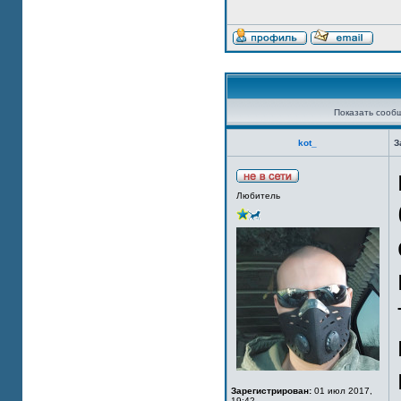
Показать сооб
kot_
З
Любитель
Зарегистрирован:
01 июл 2017,
19:42