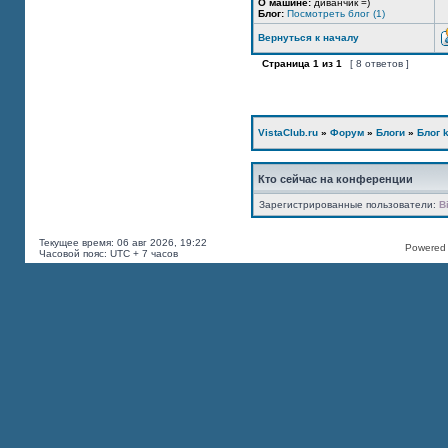
О машине:
диванчик =)
Блог:
Посмотреть блог (1)
Вернуться к началу
Страница
1
из
1
[ 8 ответов ]
VistaClub.ru
»
Форум
»
Блоги
»
Блог k
Кто сейчас на конференции
Зарегистрированные пользователи:
B
Текущее время: 06 авг 2026, 19:22
Powered b
Часовой пояс: UTC + 7 часов