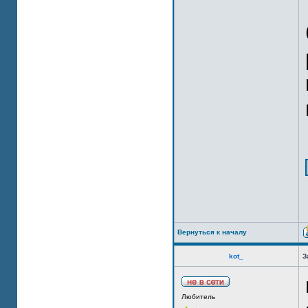
Вернуться к началу
kot_
З
Любитель