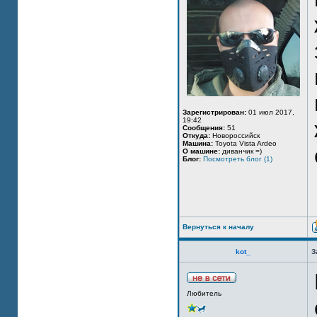
Зарегистрирован:
01 июл 2017,
19:42
Сообщения:
51
Откуда:
Новороссийск
Машина:
Toyota Vista Ardeo
О машине:
диванчик =)
Блог:
Посмотреть блог (1)
Вернуться к началу
kot_
З
Любитель