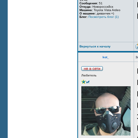
Сообщения:
51
Откуда:
Новороссийск
Машина:
Toyota Vista Ardeo
О машине:
диванчик =)
Блог:
Посмотреть блог (1)
Вернуться к началу
kot_
З
Любитель