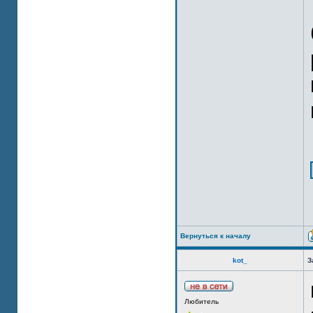
Вернуться к началу
kot_
З
Любитель