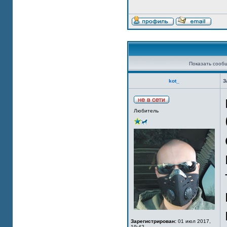
Показать сооб
kot_
З
Любитель
Зарегистрирован:
01 июл 2017,
19:42