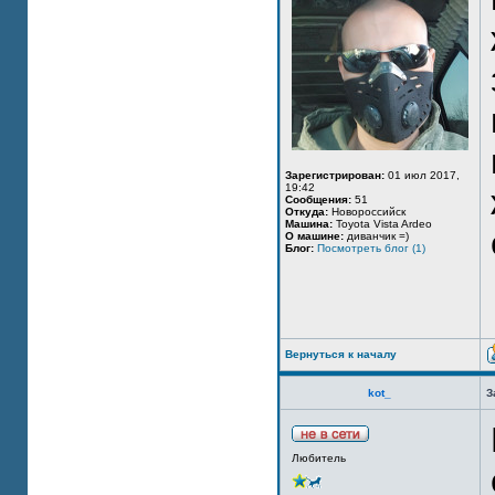
Зарегистрирован:
01 июл 2017,
19:42
Сообщения:
51
Откуда:
Новороссийск
Машина:
Toyota Vista Ardeo
О машине:
диванчик =)
Блог:
Посмотреть блог (1)
Вернуться к началу
kot_
З
Любитель