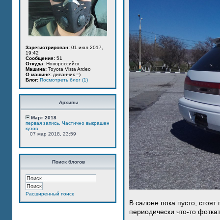
Зарегистрирован:
01 июл 2017,
19:42
Сообщения:
51
Откуда:
Новороссийск
Машина:
Toyota Vista Ardeo
О машине:
диванчик =)
Блог:
Посмотреть блог (1)
Архивы
Март 2018
первая запись. Частично выкрашен
кузов
07 мар 2018, 23:59
Поиск блогов
Расширенный поиск
В салоне пока пусто, стоят
периодически что-то фотка