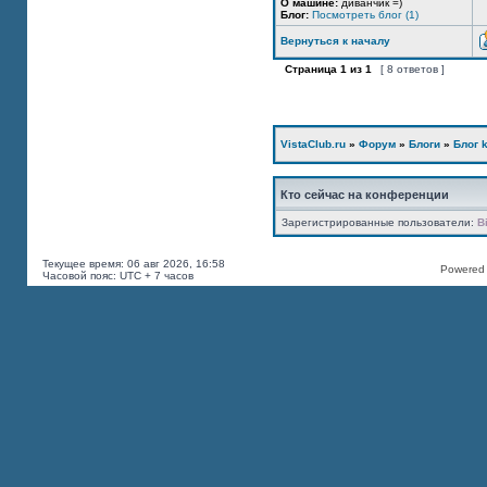
О машине:
диванчик =)
Блог:
Посмотреть блог (1)
Вернуться к началу
Страница
1
из
1
[ 8 ответов ]
VistaClub.ru
»
Форум
»
Блоги
»
Блог k
Кто сейчас на конференции
Зарегистрированные пользователи:
B
Текущее время: 06 авг 2026, 16:58
Powered b
Часовой пояс: UTC + 7 часов