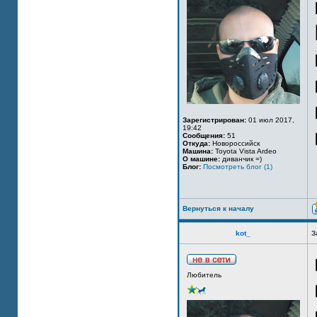
Зарегистрирован:
01 июл 2017,
19:42
Сообщения:
51
Откуда:
Новороссийск
Машина:
Toyota Vista Ardeo
О машине:
диванчик =)
Блог:
Посмотреть блог (1)
Вернуться к началу
kot_
З
Любитель