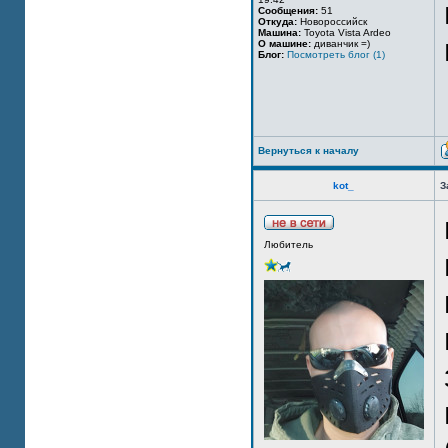
Сообщения:
51
Откуда:
Новороссийск
Машина:
Toyota Vista Ardeo
О машине:
диванчик =)
Блог:
Посмотреть блог (1)
Вернуться к началу
kot_
З
Любитель