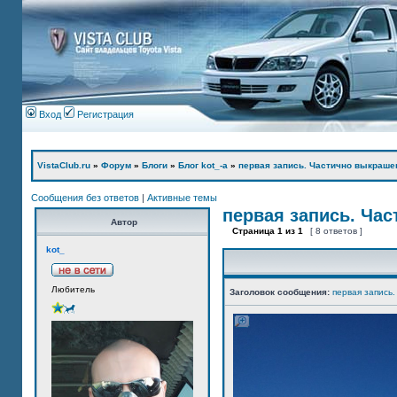
Вход
Регистрация
VistaClub.ru
»
Форум
»
Блоги
»
Блог kot_-а
»
первая запись. Частично выкраше
Сообщения без ответов
|
Активные темы
первая запись. Ча
Автор
Страница
1
из
1
[ 8 ответов ]
kot_
Любитель
Заголовок сообщения:
первая запись