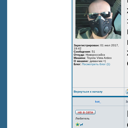
Зарегистрирован:
01 июл 2017,
19:42
Сообщения:
51
Откуда:
Новороссийск
Машина:
Toyota Vista Ardeo
О машине:
диванчик =)
Блог:
Посмотреть блог (1)
Вернуться к началу
kot_
З
Любитель