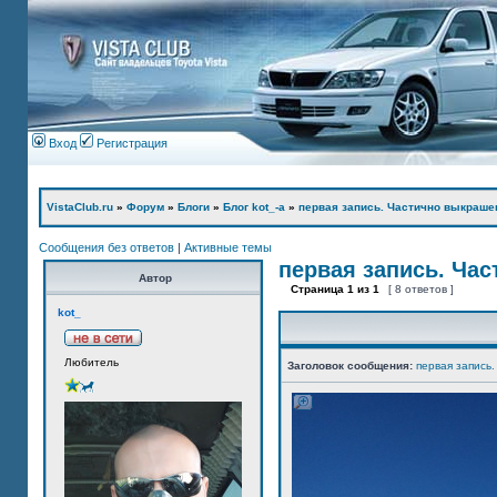
Вход
Регистрация
VistaClub.ru
»
Форум
»
Блоги
»
Блог kot_-а
»
первая запись. Частично выкраше
Сообщения без ответов
|
Активные темы
первая запись. Ча
Автор
Страница
1
из
1
[ 8 ответов ]
kot_
Любитель
Заголовок сообщения:
первая запись