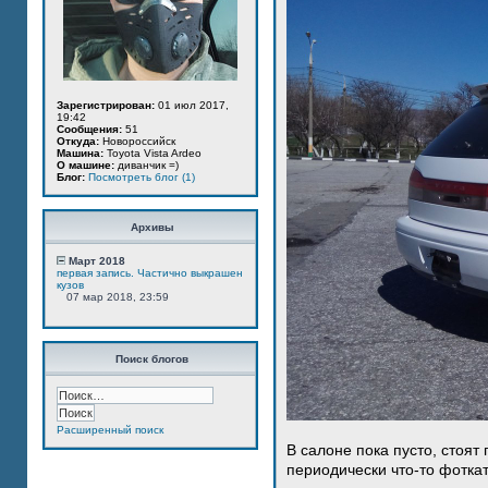
Зарегистрирован:
01 июл 2017,
19:42
Сообщения:
51
Откуда:
Новороссийск
Машина:
Toyota Vista Ardeo
О машине:
диванчик =)
Блог:
Посмотреть блог (1)
Архивы
Март 2018
первая запись. Частично выкрашен
кузов
07 мар 2018, 23:59
Поиск блогов
Расширенный поиск
В салоне пока пусто, стоят
периодически что-то фотка