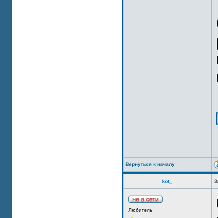
Вернуться к началу
kot_
З
Любитель