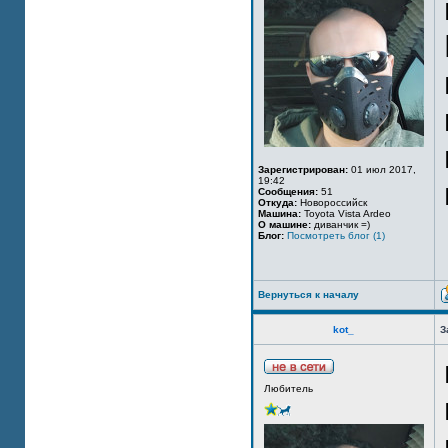
Зарегистрирован:
01 июл 2017,
19:42
Сообщения:
51
Откуда:
Новороссийск
Машина:
Toyota Vista Ardeo
О машине:
диванчик =)
Блог:
Посмотреть блог (1)
Вернуться к началу
kot_
З
Любитель