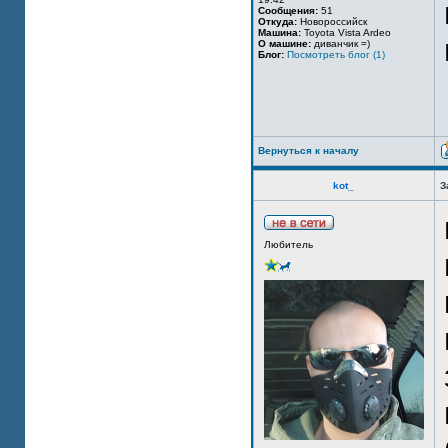
Сообщения:
51
Откуда:
Новороссийск
Машина:
Toyota Vista Ardeo
О машине:
диванчик =)
Блог:
Посмотреть блог (1)
Вернуться к началу
kot_
З
Любитель