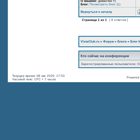
О машине:
диванчик =)
Блог:
Посмотреть блог (1)
Вернуться к началу
Страница
1
из
1
[ 8 ответов ]
VistaClub.ru
»
Форум
»
Блоги
»
Блог k
Кто сейчас на конференции
Зарегистрированные пользователи:
B
Текущее время: 08 авг 2026, 17:53
Powered b
Часовой пояс: UTC + 7 часов