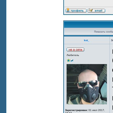
Показать сооб
kot_
З
Любитель
Зарегистрирован:
01 июл 2017,
19:42