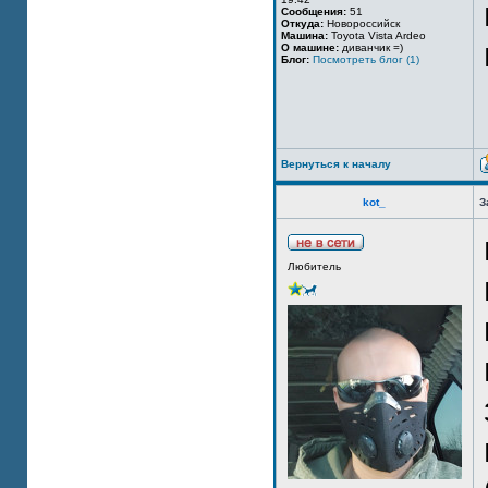
Сообщения:
51
Откуда:
Новороссийск
Машина:
Toyota Vista Ardeo
О машине:
диванчик =)
Блог:
Посмотреть блог (1)
Вернуться к началу
kot_
З
Любитель