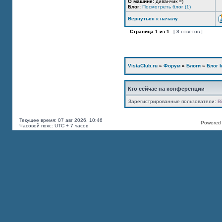
О машине:
диванчик =)
Блог:
Посмотреть блог (1)
Вернуться к началу
Страница
1
из
1
[ 8 ответов ]
VistaClub.ru
»
Форум
»
Блоги
»
Блог k
Кто сейчас на конференции
Зарегистрированные пользователи:
B
Текущее время: 07 авг 2026, 10:46
Powered b
Часовой пояс: UTC + 7 часов