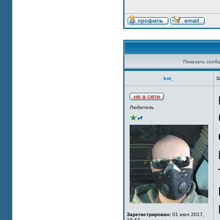
Показать сооб
kot_
З
Любитель
Зарегистрирован:
01 июл 2017,
19:42