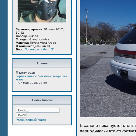
Зарегистрирован:
01 июл 2017,
19:42
Сообщения:
51
Откуда:
Новороссийск
Машина:
Toyota Vista Ardeo
О машине:
диванчик =)
Блог:
Посмотреть блог (1)
Архивы
Март 2018
первая запись. Частично выкрашен
кузов
07 мар 2018, 23:59
Поиск блогов
Расширенный поиск
В салоне пока пусто, стоят
периодически что-то фотка