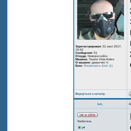
Зарегистрирован:
01 июл 2017,
19:42
Сообщения:
51
Откуда:
Новороссийск
Машина:
Toyota Vista Ardeo
О машине:
диванчик =)
Блог:
Посмотреть блог (1)
Вернуться к началу
kot_
З
Любитель