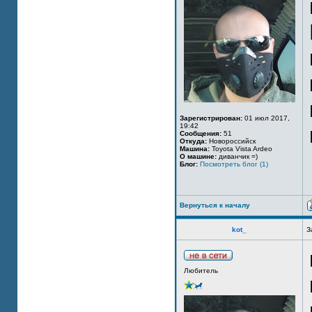
Зарегистрирован:
01 июл 2017,
19:42
Сообщения:
51
Откуда:
Новороссийск
Машина:
Toyota Vista Ardeo
О машине:
диванчик =)
Блог:
Посмотреть блог (1)
Вернуться к началу
kot_
З
Любитель