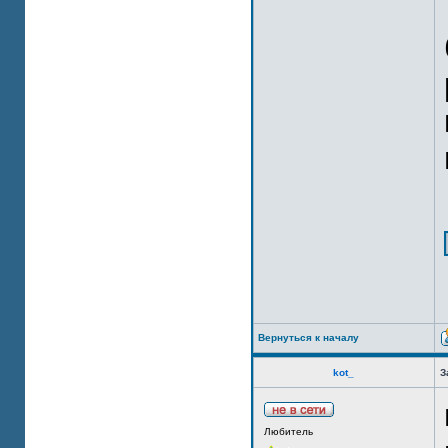
Вернуться к началу
kot_
З
Любитель