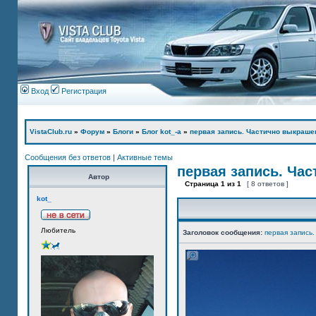
Вход
Регистрация
VistaClub.ru
»
Форум
»
Блоги
»
Блог kot_-а
»
первая запись. Частично выкраше
Сообщения без ответов
|
Активные темы
первая запись. Ча
Автор
Страница
1
из
1
[ 8 ответов ]
kot_
Любитель
Заголовок сообщения:
первая запись