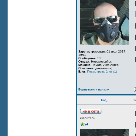
Зарегистрирован:
01 июл 2017,
19:42
Сообщения:
51
Откуда:
Новороссийск
Машина:
Toyota Vista Ardeo
О машине:
диванчик =)
Блог:
Посмотреть блог (1)
Вернуться к началу
kot_
З
Любитель