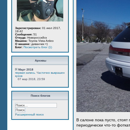
Зарегистрирован:
01 июл 2017,
19:42
Сообщения:
51
Откуда:
Новороссийск
Машина:
Toyota Vista Ardeo
О машине:
диванчик =)
Блог:
Посмотреть блог (1)
Архивы
Март 2018
первая запись. Частично выкрашен
кузов
07 мар 2018, 23:59
Поиск блогов
Расширенный поиск
В салоне пока пусто, стоят
периодически что-то фотка