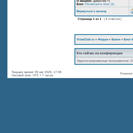
О машине:
диванчик =)
Блог:
Посмотреть блог (1)
Вернуться к началу
Страница
1
из
1
[ 8 ответов ]
VistaClub.ru
»
Форум
»
Блоги
»
Блог k
Кто сейчас на конференции
Зарегистрированные пользователи:
B
Текущее время: 09 авг 2026, 17:08
Powered b
Часовой пояс: UTC + 7 часов