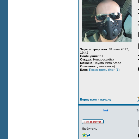
Зарегистрирован:
01 июл 2017,
19:42
Сообщения:
51
Откуда:
Новороссийск
Машина:
Toyota Vista Ardeo
О машине:
диванчик =)
Блог:
Посмотреть блог (1)
Вернуться к началу
kot_
З
Любитель