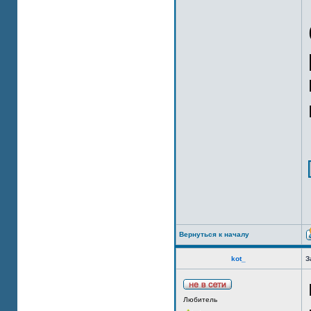
Вернуться к началу
kot_
З
Любитель