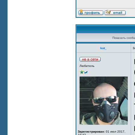
Показать сооб
kot_
З
Любитель
Зарегистрирован:
01 июл 2017,
19:42