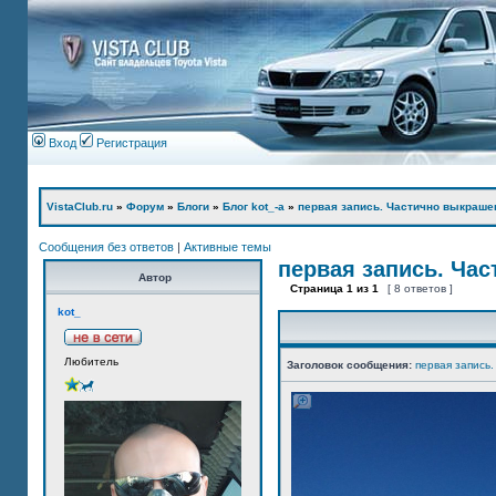
Вход
Регистрация
VistaClub.ru
»
Форум
»
Блоги
»
Блог kot_-а
»
первая запись. Частично выкраше
Сообщения без ответов
|
Активные темы
первая запись. Ча
Автор
Страница
1
из
1
[ 8 ответов ]
kot_
Любитель
Заголовок сообщения:
первая запись