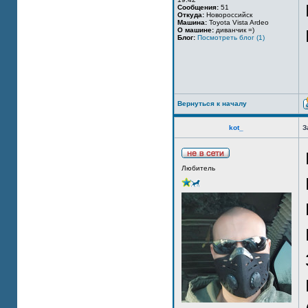
Сообщения:
51
Откуда:
Новороссийск
Машина:
Toyota Vista Ardeo
О машине:
диванчик =)
Блог:
Посмотреть блог (1)
Вернуться к началу
kot_
З
Любитель