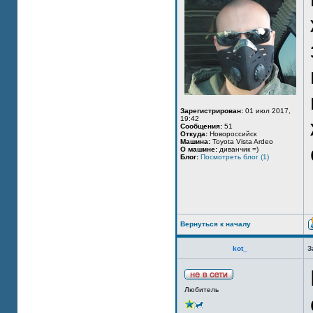
Зарегистрирован:
01 июл 2017,
19:42
Сообщения:
51
Откуда:
Новороссийск
Машина:
Toyota Vista Ardeo
О машине:
диванчик =)
Блог:
Посмотреть блог (1)
Вернуться к началу
kot_
З
Любитель