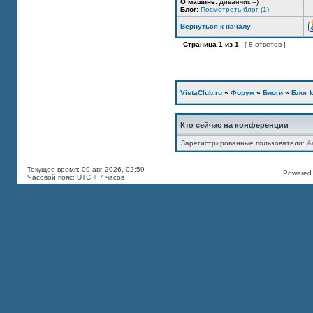
О машине:
диванчик =)
Блог:
Посмотреть блог (1)
Вернуться к началу
Страница
1
из
1
[ 8 ответов ]
VistaClub.ru
»
Форум
»
Блоги
»
Блог k
Кто сейчас на конференции
Зарегистрированные пользователи:
A
Текущее время: 09 авг 2026, 02:59
Powered b
Часовой пояс: UTC + 7 часов