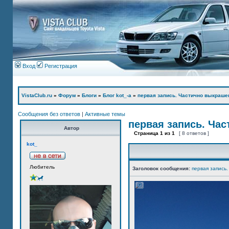
Вход
Регистрация
VistaClub.ru
»
Форум
»
Блоги
»
Блог kot_-а
»
первая запись. Частично выкраше
Сообщения без ответов
|
Активные темы
первая запись. Ча
Автор
Страница
1
из
1
[ 8 ответов ]
kot_
Любитель
Заголовок сообщения:
первая запись