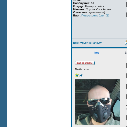
Сообщения:
51
Откуда:
Новороссийск
Машина:
Toyota Vista Ardeo
О машине:
диванчик =)
Блог:
Посмотреть блог (1)
Вернуться к началу
kot_
З
Любитель