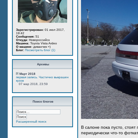
Зарегистрирован:
01 июл 2017,
19:42
Сообщения:
51
Откуда:
Новороссийск
Машина:
Toyota Vista Ardeo
О машине:
диванчик =)
Блог:
Посмотреть блог (1)
Архивы
Март 2018
первая запись. Частично выкрашен
кузов
07 мар 2018, 23:59
Поиск блогов
Расширенный поиск
В салоне пока пусто, стоят
периодически что-то фотка