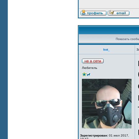
Показать сооб
kot_
З
Любитель
Зарегистрирован:
01 июл 2017,
19:42