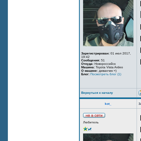
Зарегистрирован:
01 июл 2017,
19:42
Сообщения:
51
Откуда:
Новороссийск
Машина:
Toyota Vista Ardeo
О машине:
диванчик =)
Блог:
Посмотреть блог (1)
Вернуться к началу
kot_
З
Любитель