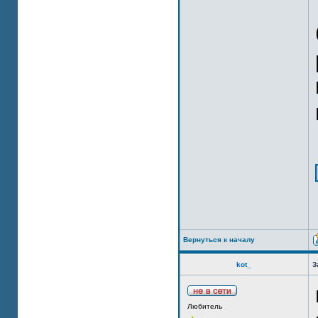
Вернуться к началу
kot_
З
Любитель