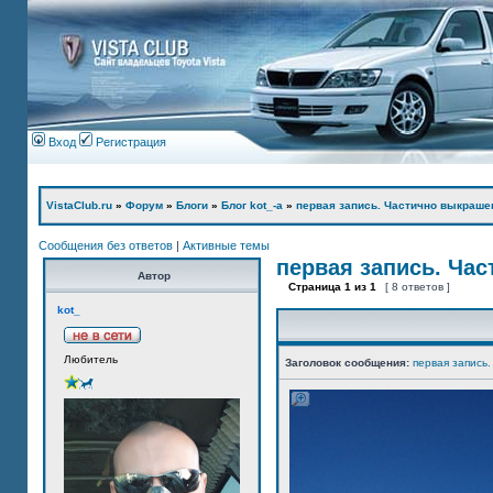
Вход
Регистрация
VistaClub.ru
»
Форум
»
Блоги
»
Блог kot_-а
»
первая запись. Частично выкраше
Сообщения без ответов
|
Активные темы
первая запись. Ча
Автор
Страница
1
из
1
[ 8 ответов ]
kot_
Любитель
Заголовок сообщения:
первая запись