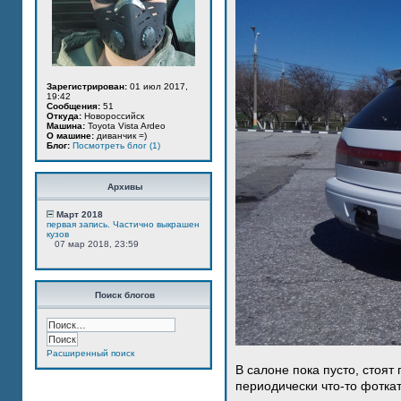
Зарегистрирован:
01 июл 2017,
19:42
Сообщения:
51
Откуда:
Новороссийск
Машина:
Toyota Vista Ardeo
О машине:
диванчик =)
Блог:
Посмотреть блог (1)
Архивы
Март 2018
первая запись. Частично выкрашен
кузов
07 мар 2018, 23:59
Поиск блогов
Расширенный поиск
В салоне пока пусто, стоят
периодически что-то фотка