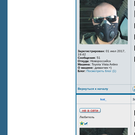
Зарегистрирован:
01 июл 2017,
19:42
Сообщения:
51
Откуда:
Новороссийск
Машина:
Toyota Vista Ardeo
О машине:
диванчик =)
Блог:
Посмотреть блог (1)
Вернуться к началу
kot_
З
Любитель