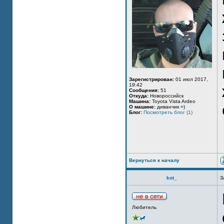
Зарегистрирован:
01 июл 2017,
19:42
Сообщения:
51
Откуда:
Новороссийск
Машина:
Toyota Vista Ardeo
О машине:
диванчик =)
Блог:
Посмотреть блог (1)
Вернуться к началу
kot_
З
Любитель