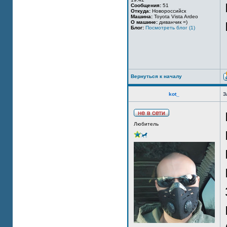
Сообщения:
51
Откуда:
Новороссийск
Машина:
Toyota Vista Ardeo
О машине:
диванчик =)
Блог:
Посмотреть блог (1)
Вернуться к началу
kot_
З
Любитель