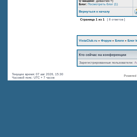
О машине:
диванчик =)
Блог:
Посмотреть блог (1)
Вернуться к началу
Страница
1
из
1
[ 8 ответов ]
VistaClub.ru
»
Форум
»
Блоги
»
Блог k
Кто сейчас на конференции
Зарегистрированные пользователи:
A
Текущее время: 07 авг 2026, 15:30
Powered b
Часовой пояс: UTC + 7 часов