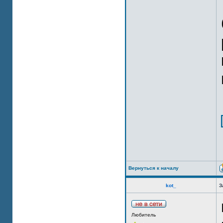
Вернуться к началу
kot_
З
Любитель