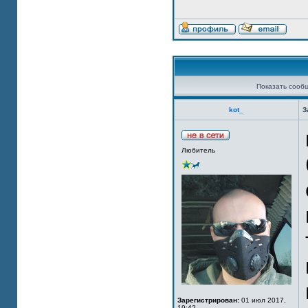
Показать сооб
kot_
З
Любитель
Зарегистрирован:
01 июл 2017,
19:42