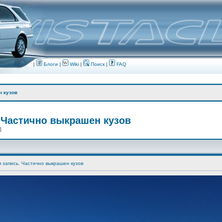
|
Блоги
|
Wiki
|
Поиск
|
FAQ
н кузов
 Частично выкрашен кузов
 ]
я запись. Частично выкрашен кузов