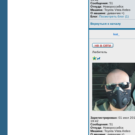
Сообщения:
51
Откуда:
Новороссийск
Машина:
Toyota Vista Ardeo
О машине:
диванчик =)
Блог:
Посмотреть блог (1)
Вернуться к началу
kot_
Любитель
Зарегистрирован:
01 июл 201
19:42
Сообщения:
51
Откуда:
Новороссийск
Машина:
Toyota Vista Ardeo
О машине:
диванчик =)