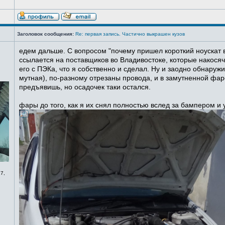
Заголовок сообщения:
Re: первая запись. Частично выкрашен кузов
едем дальше. С вопросом "почему пришел короткий ноускат в
ссылается на поставщиков во Владивостоке, которые накосячи
его с ПЭКа, что я собственно и сделал. Ну и заодно обнаруж
мутная), по-разному отрезаны провода, и в замутненной фаре
предъявишь, но осадочек таки остался.
фары до того, как я их снял полностью вслед за бампером и
7,