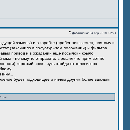
Добавлено:
04 апр 2018, 02:24
ыдущей замены) и в коробке (пробег неизвестен, поэтому и
остат (заклинило в полуоткрытом положении) и фильтра
правый привод и в ожидании еще посылок - крыло,
блема - почему-то отправитель решил что прям вот по
нности) короткий срез - чуть отойдя от телевизора
блему.
зину...
троение будет подходящее и ничем другим более важным
1 раз.