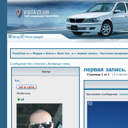
Вход
Регистрация
VistaClub.ru
»
Форум
»
Блоги
»
Блог kot_-а
»
первая запись. Частично выкраше
Сообщения без ответов
|
Активные темы
первая запись.
Автор
Страница
1
из
1
[ 8 ответов
kot_
Любитель
Заголовок сообщения:
перва