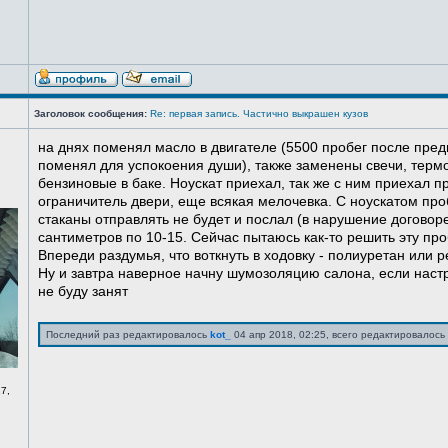
Заголовок сообщения:
Re: первая запись. Частично выкрашен кузов
на днях поменял масло в двигателе (5500 пробег после пред
поменял для успокоения души), также заменены свечи, терм
бензиновые в баке. Ноускат приехал, так же с ним приехал 
ограничитель двери, еще всякая мелочевка. С ноускатом про
стаканы отправлять не будет и послал (в нарушение договоре
сантиметров по 10-15. Сейчас пытаюсь как-то решить эту про
Впереди раздумья, что воткнуть в ходовку - полиуретан или ре
Ну и завтра наверное начну шумозоляцию салона, если нас
не буду занят
Последний раз редактировалось
kot_
04 апр 2018, 02:25, всего редактировалось 
7,