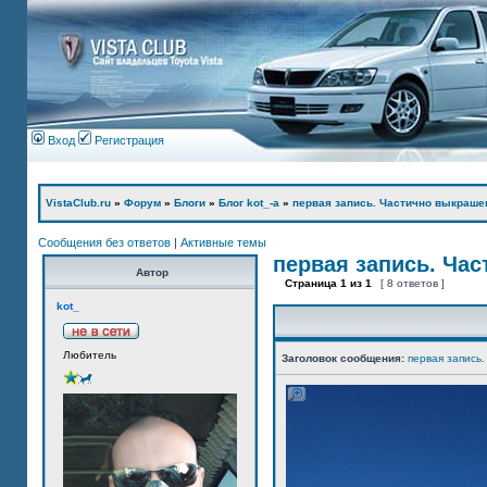
Вход
Регистрация
VistaClub.ru
»
Форум
»
Блоги
»
Блог kot_-а
»
первая запись. Частично выкраше
Сообщения без ответов
|
Активные темы
первая запись. Ча
Автор
Страница
1
из
1
[ 8 ответов ]
kot_
Любитель
Заголовок сообщения:
первая запись