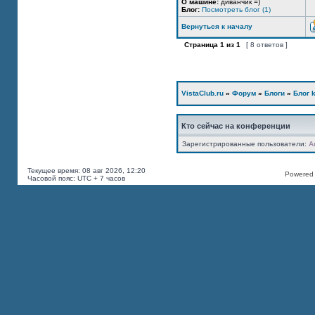
О машине:
диванчик =)
Блог:
Посмотреть блог (1)
Вернуться к началу
Страница
1
из
1
[ 8 ответов ]
VistaClub.ru
»
Форум
»
Блоги
»
Блог k
Кто сейчас на конференции
Зарегистрированные пользователи:
A
Текущее время: 08 авг 2026, 12:20
Powered b
Часовой пояс: UTC + 7 часов