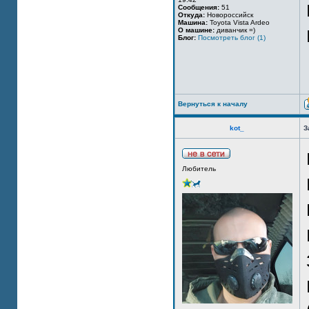
Сообщения:
51
Откуда:
Новороссийск
Машина:
Toyota Vista Ardeo
О машине:
диванчик =)
Блог:
Посмотреть блог (1)
Вернуться к началу
kot_
З
Любитель