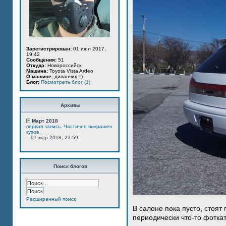
Зарегистрирован:
01 июл 2017,
19:42
Сообщения:
51
Откуда:
Новороссийск
Машина:
Toyota Vista Ardeo
О машине:
диванчик =)
Блог:
Посмотреть блог (1)
Архивы
Март 2018
первая запись. Частично выкрашен
кузов
07 мар 2018, 23:59
Поиск блогов
Расширенный поиск
В салоне пока пусто, стоят
периодически что-то фотка