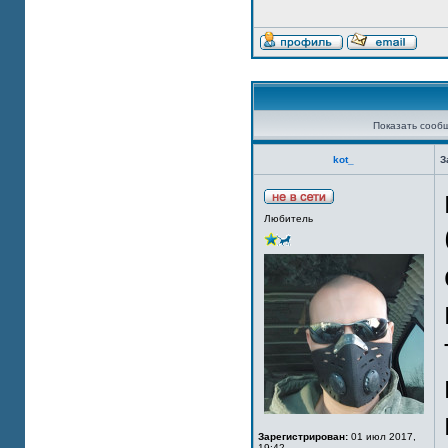
Показать сооб
kot_
З
Любитель
Зарегистрирован:
01 июл 2017,
19:42