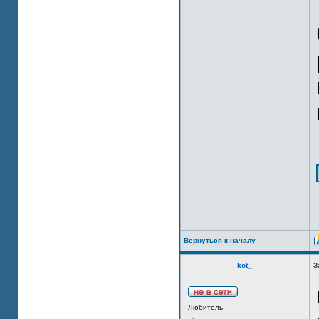
Вернуться к началу
kot_
З
Любитель