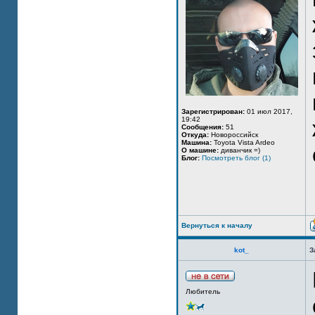
Зарегистрирован:
01 июл 2017,
19:42
Сообщения:
51
Откуда:
Новороссийск
Машина:
Toyota Vista Ardeo
О машине:
диванчик =)
Блог:
Посмотреть блог (1)
Вернуться к началу
kot_
З
Любитель