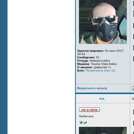
Зарегистрирован:
01 июл 2017,
19:42
Сообщения:
51
Откуда:
Новороссийск
Машина:
Toyota Vista Ardeo
О машине:
диванчик =)
Блог:
Посмотреть блог (1)
Вернуться к началу
kot_
З
Любитель