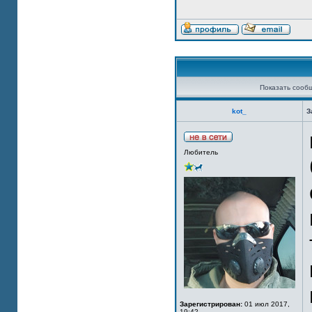
Показать сооб
kot_
З
Любитель
Зарегистрирован:
01 июл 2017,
19:42