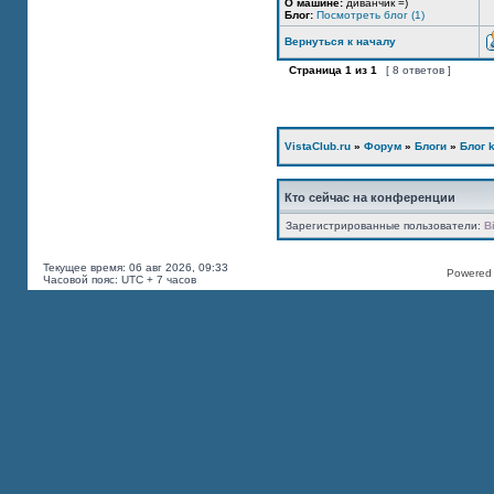
О машине:
диванчик =)
Блог:
Посмотреть блог (1)
Вернуться к началу
Страница
1
из
1
[ 8 ответов ]
VistaClub.ru
»
Форум
»
Блоги
»
Блог k
Кто сейчас на конференции
Зарегистрированные пользователи:
B
Текущее время: 06 авг 2026, 09:33
Powered b
Часовой пояс: UTC + 7 часов