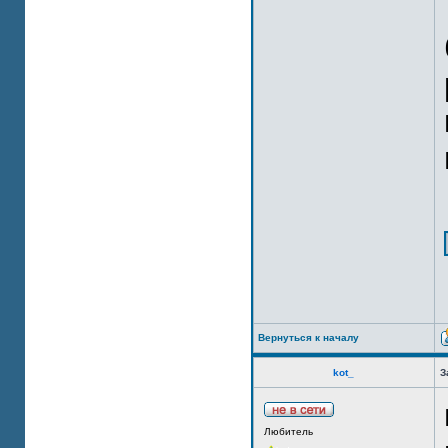
Вернуться к началу
kot_
З
Любитель