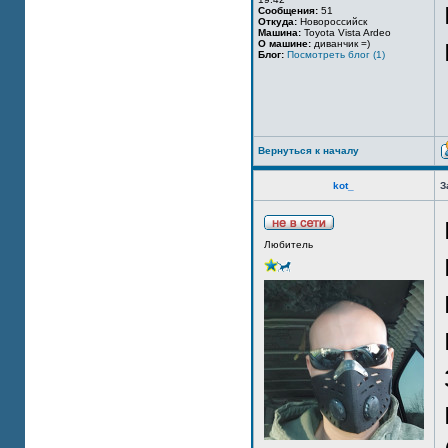
Сообщения:
51
Откуда:
Новороссийск
Машина:
Toyota Vista Ardeo
О машине:
диванчик =)
Блог:
Посмотреть блог (1)
Вернуться к началу
kot_
З
Любитель