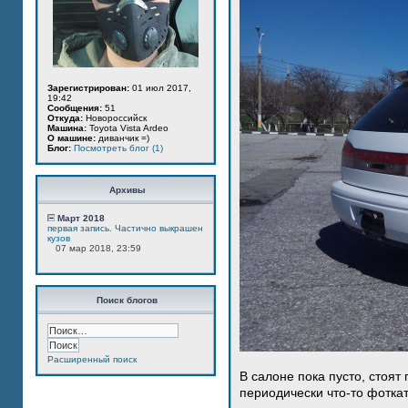
Зарегистрирован:
01 июл 2017,
19:42
Сообщения:
51
Откуда:
Новороссийск
Машина:
Toyota Vista Ardeo
О машине:
диванчик =)
Блог:
Посмотреть блог (1)
Архивы
Март 2018
первая запись. Частично выкрашен
кузов
07 мар 2018, 23:59
Поиск блогов
Расширенный поиск
В салоне пока пусто, стоят
периодически что-то фотка