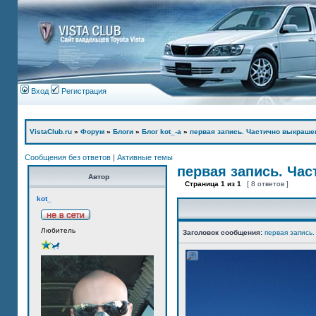
Вход
Регистрация
VistaClub.ru
»
Форум
»
Блоги
»
Блог kot_-а
»
первая запись. Частично выкраше
Сообщения без ответов
|
Активные темы
первая запись. Ча
Автор
Страница
1
из
1
[ 8 ответов ]
kot_
Любитель
Заголовок сообщения:
первая запись