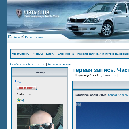
Вход
Регистрация
VistaClub.ru
»
Форум
»
Блоги
»
Блог kot_-а
»
первая запись. Частично выкраше
Сообщения без ответов
|
Активные темы
первая запись. Ча
Автор
Страница
1
из
1
[ 8 ответов ]
kot_
Любитель
Заголовок сообщения:
первая запись