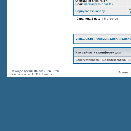
О машине:
диванчик =)
Блог:
Посмотреть блог (1)
Вернуться к началу
Страница
1
из
1
[ 8 ответов ]
VistaClub.ru
»
Форум
»
Блоги
»
Блог k
Кто сейчас на конференции
Зарегистрированные пользователи:
B
Текущее время: 06 авг 2026, 22:02
Powered b
Часовой пояс: UTC + 7 часов