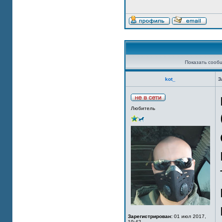
Показать сооб
kot_
З
Любитель
Зарегистрирован:
01 июл 2017,
19:42