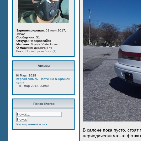
Зарегистрирован:
01 июл 2017,
19:42
Сообщения:
51
Откуда:
Новороссийск
Машина:
Toyota Vista Ardeo
О машине:
диванчик =)
Блог:
Посмотреть блог (1)
Архивы
Март 2018
первая запись. Частично выкрашен
кузов
07 мар 2018, 23:59
Поиск блогов
Расширенный поиск
В салоне пока пусто, стоят
периодически что-то фотка