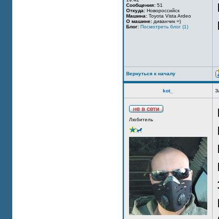
Сообщения:
51
Откуда:
Новороссийск
Машина:
Toyota Vista Ardeo
О машине:
диванчик =)
Блог:
Посмотреть блог (1)
Вернуться к началу
kot_
З
Любитель