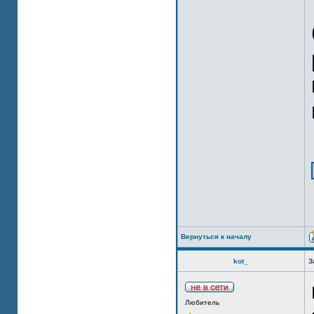
Вернуться к началу
kot_
З
Любитель