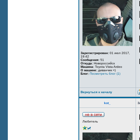
Зарегистрирован:
01 июл 2017,
19:42
Сообщения:
51
Откуда:
Новороссийск
Машина:
Toyota Vista Ardeo
О машине:
диванчик =)
Блог:
Посмотреть блог (1)
Вернуться к началу
kot_
З
Любитель