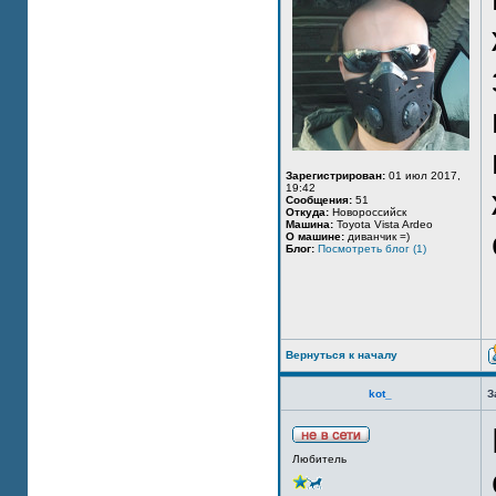
Зарегистрирован:
01 июл 2017,
19:42
Сообщения:
51
Откуда:
Новороссийск
Машина:
Toyota Vista Ardeo
О машине:
диванчик =)
Блог:
Посмотреть блог (1)
Вернуться к началу
kot_
З
Любитель