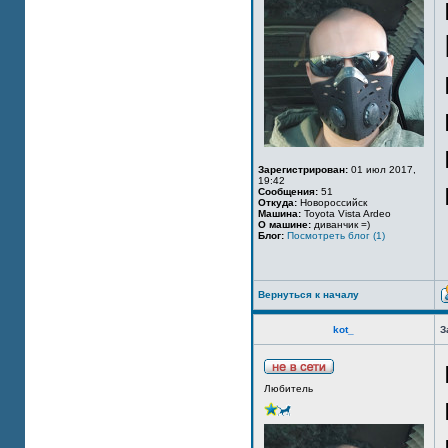
Зарегистрирован:
01 июл 2017,
19:42
Сообщения:
51
Откуда:
Новороссийск
Машина:
Toyota Vista Ardeo
О машине:
диванчик =)
Блог:
Посмотреть блог (1)
Вернуться к началу
kot_
З
Любитель