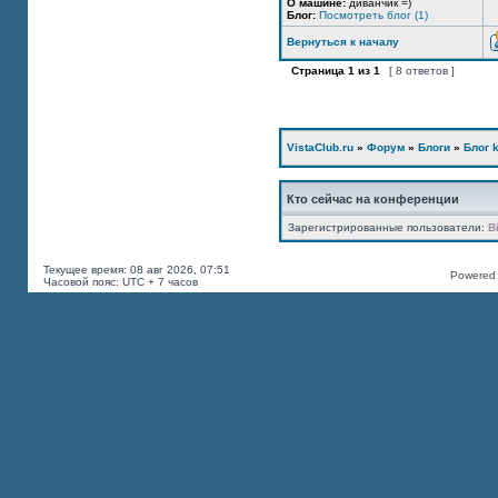
О машине:
диванчик =)
Блог:
Посмотреть блог (1)
Вернуться к началу
Страница
1
из
1
[ 8 ответов ]
VistaClub.ru
»
Форум
»
Блоги
»
Блог k
Кто сейчас на конференции
Зарегистрированные пользователи:
B
Текущее время: 08 авг 2026, 07:51
Powered b
Часовой пояс: UTC + 7 часов