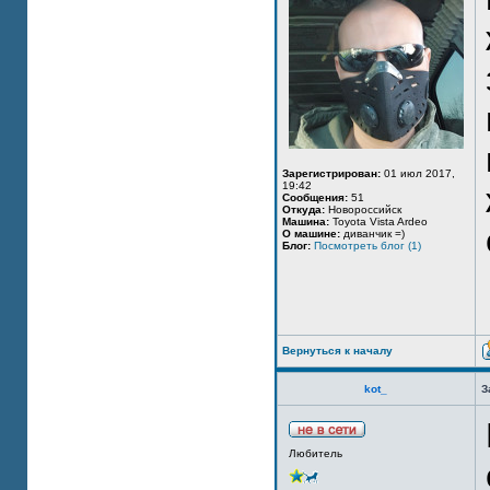
Зарегистрирован:
01 июл 2017,
19:42
Сообщения:
51
Откуда:
Новороссийск
Машина:
Toyota Vista Ardeo
О машине:
диванчик =)
Блог:
Посмотреть блог (1)
Вернуться к началу
kot_
З
Любитель