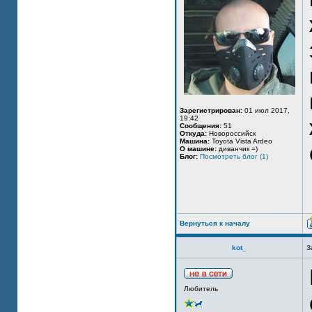
Зарегистрирован:
01 июл 2017,
19:42
Сообщения:
51
Откуда:
Новороссийск
Машина:
Toyota Vista Ardeo
О машине:
диванчик =)
Блог:
Посмотреть блог (1)
Вернуться к началу
kot_
З
Любитель