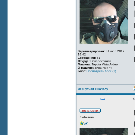
Зарегистрирован:
01 июл 2017,
19:42
Сообщения:
51
Откуда:
Новороссийск
Машина:
Toyota Vista Ardeo
О машине:
диванчик =)
Блог:
Посмотреть блог (1)
Вернуться к началу
kot_
З
Любитель