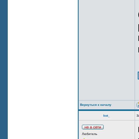
Вернуться к началу
kot_
З
Любитель