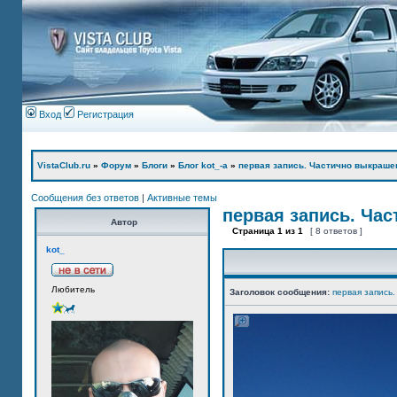
Вход
Регистрация
VistaClub.ru
»
Форум
»
Блоги
»
Блог kot_-а
»
первая запись. Частично выкраше
Сообщения без ответов
|
Активные темы
первая запись. Ча
Автор
Страница
1
из
1
[ 8 ответов ]
kot_
Любитель
Заголовок сообщения:
первая запись