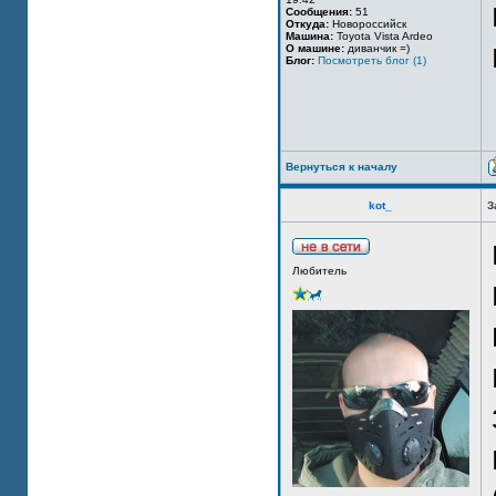
Сообщения:
51
Откуда:
Новороссийск
Машина:
Toyota Vista Ardeo
О машине:
диванчик =)
Блог:
Посмотреть блог (1)
Вернуться к началу
kot_
З
Любитель