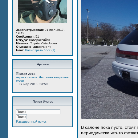
Зарегистрирован:
01 июл 2017,
19:42
Сообщения:
51
Откуда:
Новороссийск
Машина:
Toyota Vista Ardeo
О машине:
диванчик =)
Блог:
Посмотреть блог (1)
Архивы
Март 2018
первая запись. Частично выкрашен
кузов
07 мар 2018, 23:59
Поиск блогов
Расширенный поиск
В салоне пока пусто, стоят
периодически что-то фотка