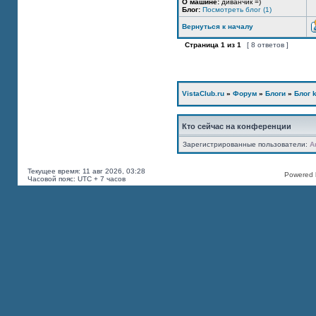
О машине:
диванчик =)
Блог:
Посмотреть блог (1)
Вернуться к началу
Страница
1
из
1
[ 8 ответов ]
VistaClub.ru
»
Форум
»
Блоги
»
Блог k
Кто сейчас на конференции
Зарегистрированные пользователи:
A
Текущее время: 11 авг 2026, 03:28
Powered b
Часовой пояс: UTC + 7 часов