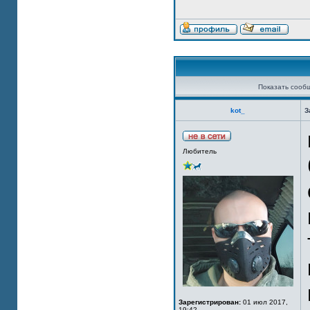
Показать сооб
kot_
З
Любитель
Зарегистрирован:
01 июл 2017,
19:42