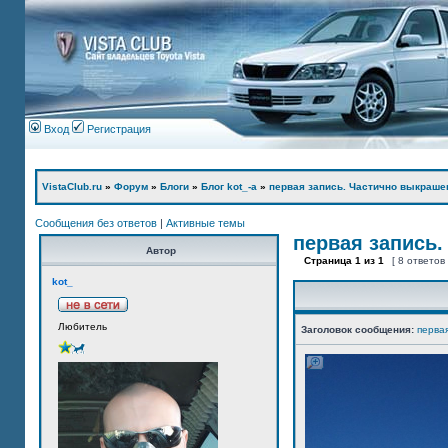
Вход
Регистрация
VistaClub.ru
»
Форум
»
Блоги
»
Блог kot_-а
»
первая запись. Частично выкраше
Сообщения без ответов
|
Активные темы
первая запись.
Автор
Страница
1
из
1
[ 8 ответов
kot_
Любитель
Заголовок сообщения:
перва