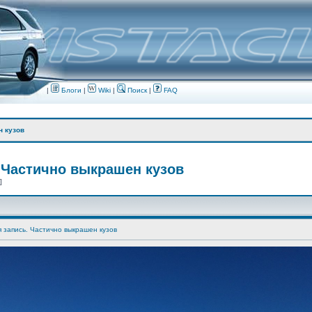
|
Блоги
|
Wiki
|
Поиск
|
FAQ
н кузов
 Частично выкрашен кузов
 ]
я запись. Частично выкрашен кузов