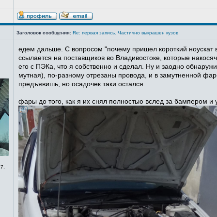
Заголовок сообщения:
Re: первая запись. Частично выкрашен кузов
едем дальше. С вопросом "почему пришел короткий ноускат в
ссылается на поставщиков во Владивостоке, которые накосячи
его с ПЭКа, что я собственно и сделал. Ну и заодно обнаруж
мутная), по-разному отрезаны провода, и в замутненной фаре
предъявишь, но осадочек таки остался.
фары до того, как я их снял полностью вслед за бампером и
7,