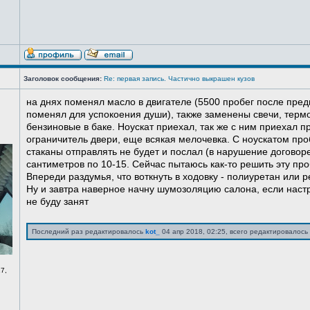
Заголовок сообщения:
Re: первая запись. Частично выкрашен кузов
на днях поменял масло в двигателе (5500 пробег после пред
поменял для успокоения души), также заменены свечи, терм
бензиновые в баке. Ноускат приехал, так же с ним приехал 
ограничитель двери, еще всякая мелочевка. С ноускатом про
стаканы отправлять не будет и послал (в нарушение договоре
сантиметров по 10-15. Сейчас пытаюсь как-то решить эту про
Впереди раздумья, что воткнуть в ходовку - полиуретан или ре
Ну и завтра наверное начну шумозоляцию салона, если нас
не буду занят
Последний раз редактировалось
kot_
04 апр 2018, 02:25, всего редактировалось 
7,