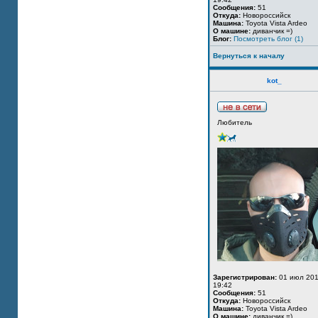
Сообщения:
51
Откуда:
Новороссийск
Машина:
Toyota Vista Ardeo
О машине:
диванчик =)
Блог:
Посмотреть блог (1)
Вернуться к началу
kot_
Любитель
Зарегистрирован:
01 июл 201
19:42
Сообщения:
51
Откуда:
Новороссийск
Машина:
Toyota Vista Ardeo
О машине:
диванчик =)