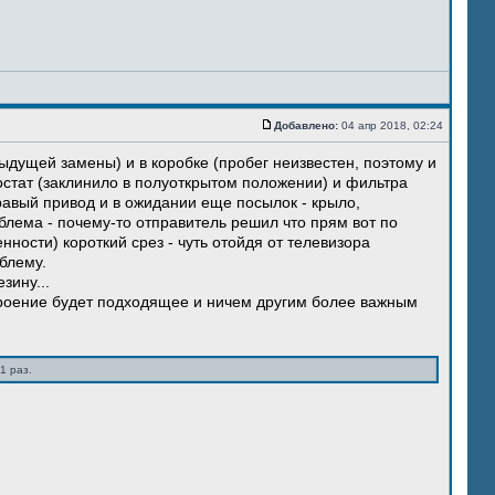
Добавлено:
04 апр 2018, 02:24
ыдущей замены) и в коробке (пробег неизвестен, поэтому и
остат (заклинило в полуоткрытом положении) и фильтра
правый привод и в ожидании еще посылок - крыло,
блема - почему-то отправитель решил что прям вот по
нности) короткий срез - чуть отойдя от телевизора
блему.
зину...
троение будет подходящее и ничем другим более важным
1 раз.