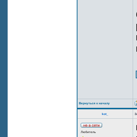
Вернуться к началу
kot_
З
Любитель