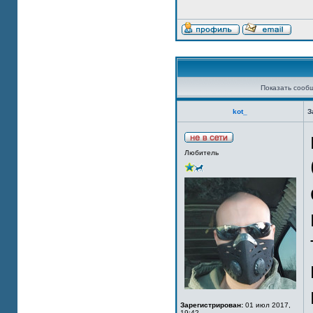
Показать сооб
kot_
З
Любитель
Зарегистрирован:
01 июл 2017,
19:42