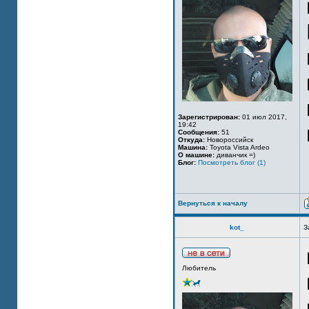
Зарегистрирован:
01 июл 2017,
19:42
Сообщения:
51
Откуда:
Новороссийск
Машина:
Toyota Vista Ardeo
О машине:
диванчик =)
Блог:
Посмотреть блог (1)
Вернуться к началу
kot_
З
Любитель