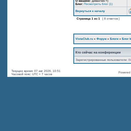
О машине:
диванчик =)
Блог:
Посмотреть блог (1)
Вернуться к началу
Страница
1
из
1
[ 8 ответов ]
VistaClub.ru
»
Форум
»
Блоги
»
Блог k
Кто сейчас на конференции
Зарегистрированные пользователи:
B
Текущее время: 07 авг 2026, 10:51
Powered b
Часовой пояс: UTC + 7 часов