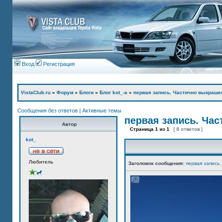
Вход
Регистрация
VistaClub.ru
»
Форум
»
Блоги
»
Блог kot_-а
»
первая запись. Частично выкраше
Сообщения без ответов
|
Активные темы
первая запись. Ча
Автор
Страница
1
из
1
[ 8 ответов ]
kot_
Любитель
Заголовок сообщения:
первая запись