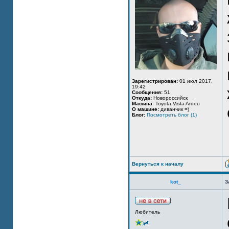
Зарегистрирован:
01 июл 2017,
19:42
Сообщения:
51
Откуда:
Новороссийск
Машина:
Toyota Vista Ardeo
О машине:
диванчик =)
Блог:
Посмотреть блог (1)
Вернуться к началу
kot_
З
Любитель