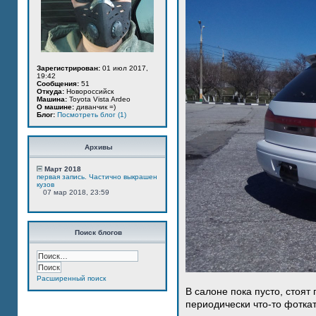
Зарегистрирован:
01 июл 2017,
19:42
Сообщения:
51
Откуда:
Новороссийск
Машина:
Toyota Vista Ardeo
О машине:
диванчик =)
Блог:
Посмотреть блог (1)
Архивы
Март 2018
первая запись. Частично выкрашен
кузов
07 мар 2018, 23:59
Поиск блогов
Расширенный поиск
В салоне пока пусто, стоят
периодически что-то фотка