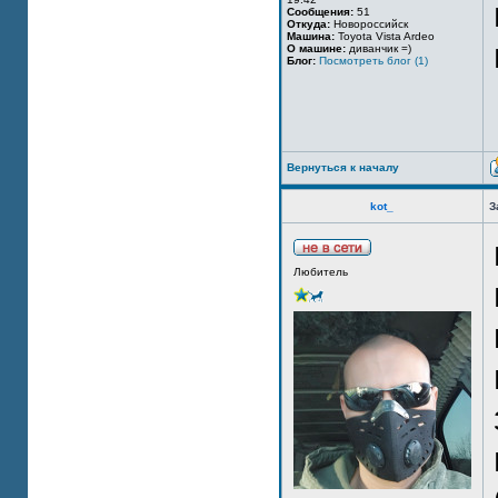
Сообщения:
51
Откуда:
Новороссийск
Машина:
Toyota Vista Ardeo
О машине:
диванчик =)
Блог:
Посмотреть блог (1)
Вернуться к началу
kot_
З
Любитель