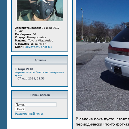
Зарегистрирован:
01 июл 2017,
19:42
Сообщения:
51
Откуда:
Новороссийск
Машина:
Toyota Vista Ardeo
О машине:
диванчик =)
Блог:
Посмотреть блог (1)
Архивы
Март 2018
первая запись. Частично выкрашен
кузов
07 мар 2018, 23:59
Поиск блогов
Расширенный поиск
В салоне пока пусто, стоят
периодически что-то фотка