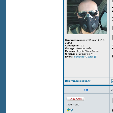
Зарегистрирован:
01 июл 2017,
19:42
Сообщения:
51
Откуда:
Новороссийск
Машина:
Toyota Vista Ardeo
О машине:
диванчик =)
Блог:
Посмотреть блог (1)
Вернуться к началу
kot_
З
Любитель