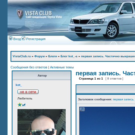
Вход
Регистрация
VistaClub.ru
»
Форум
»
Блоги
»
Блог kot_-а
»
первая запись. Частично выкраше
Сообщения без ответов
|
Активные темы
первая запись. Ча
Автор
Страница
1
из
1
[ 8 ответов ]
kot_
Любитель
Заголовок сообщения:
первая запись