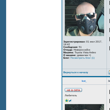
Зарегистрирован:
01 июл 2017,
19:42
Сообщения:
51
Откуда:
Новороссийск
Машина:
Toyota Vista Ardeo
О машине:
диванчик =)
Блог:
Посмотреть блог (1)
Вернуться к началу
kot_
З
Любитель