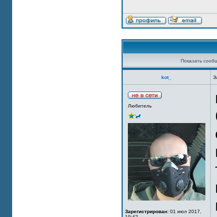
Показать сооб
kot_
З
Любитель
Зарегистрирован:
01 июл 2017,
19:42