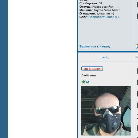
Сообщения:
51
Откуда:
Новороссийск
Машина:
Toyota Vista Ardeo
О машине:
диванчик =)
Блог:
Посмотреть блог (1)
Вернуться к началу
kot_
З
Любитель