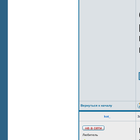
Вернуться к началу
kot_
З
Любитель