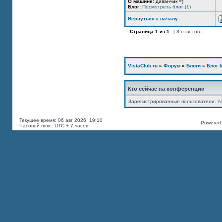
О машине:
диванчик =)
Блог:
Посмотреть блог (1)
Вернуться к началу
Страница
1
из
1
[ 8 ответов ]
VistaClub.ru
»
Форум
»
Блоги
»
Блог k
Кто сейчас на конференции
Зарегистрированные пользователи:
A
Текущее время: 06 авг 2026, 19:10
Powered b
Часовой пояс: UTC + 7 часов