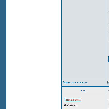
Вернуться к началу
kot_
З
Любитель