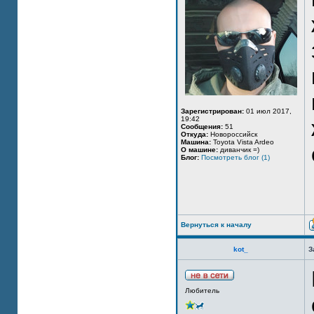
Зарегистрирован:
01 июл 2017,
19:42
Сообщения:
51
Откуда:
Новороссийск
Машина:
Toyota Vista Ardeo
О машине:
диванчик =)
Блог:
Посмотреть блог (1)
Вернуться к началу
kot_
З
Любитель