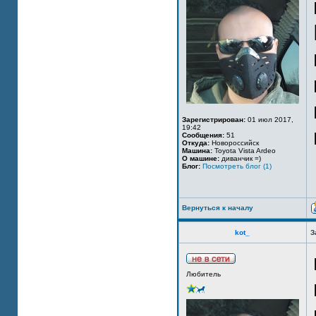
Зарегистрирован:
01 июл 2017,
19:42
Сообщения:
51
Откуда:
Новороссийск
Машина:
Toyota Vista Ardeo
О машине:
диванчик =)
Блог:
Посмотреть блог (1)
Вернуться к началу
kot_
З
Любитель