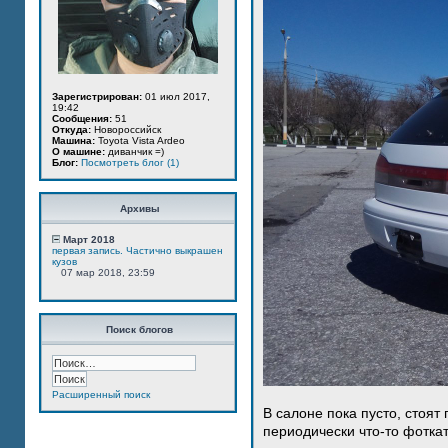
Зарегистрирован:
01 июл 2017,
19:42
Сообщения:
51
Откуда:
Новороссийск
Машина:
Toyota Vista Ardeo
О машине:
диванчик =)
Блог:
Посмотреть блог (1)
Архивы
Март 2018
первая запись. Частично выкрашен
кузов
07 мар 2018, 23:59
Поиск блогов
Расширенный поиск
В салоне пока пусто, стоят
периодически что-то фотка