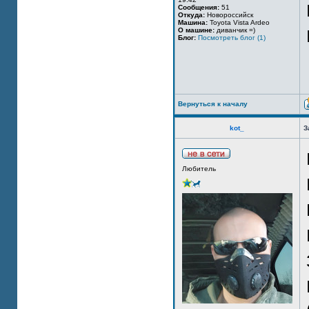
Сообщения:
51
Откуда:
Новороссийск
Машина:
Toyota Vista Ardeo
О машине:
диванчик =)
Блог:
Посмотреть блог (1)
Вернуться к началу
kot_
З
Любитель