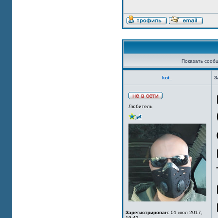
Показать сооб
kot_
З
Любитель
Зарегистрирован:
01 июл 2017,
19:42