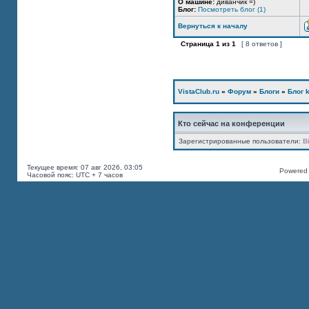
О машине:
диванчик =)
Блог:
Посмотреть блог (1)
Вернуться к началу
Страница
1
из
1
[ 8 ответов ]
VistaClub.ru
»
Форум
»
Блоги
»
Блог k
Кто сейчас на конференции
Зарегистрированные пользователи:
B
Текущее время: 07 авг 2026, 03:05
Powered b
Часовой пояс: UTC + 7 часов