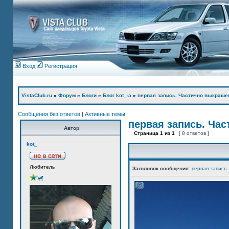
Вход
Регистрация
VistaClub.ru
»
Форум
»
Блоги
»
Блог kot_-а
»
первая запись. Частично выкраше
Сообщения без ответов
|
Активные темы
первая запись. Ча
Автор
Страница
1
из
1
[ 8 ответов ]
kot_
Любитель
Заголовок сообщения:
первая запись