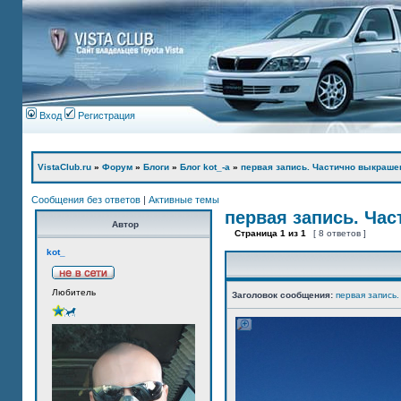
Вход
Регистрация
VistaClub.ru
»
Форум
»
Блоги
»
Блог kot_-а
»
первая запись. Частично выкраше
Сообщения без ответов
|
Активные темы
первая запись. Ча
Автор
Страница
1
из
1
[ 8 ответов ]
kot_
Любитель
Заголовок сообщения:
первая запись