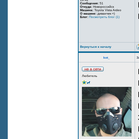
Сообщения:
51
Откуда:
Новороссийск
Машина:
Toyota Vista Ardeo
О машине:
диванчик =)
Блог:
Посмотреть блог (1)
Вернуться к началу
kot_
З
Любитель