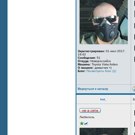
Зарегистрирован:
01 июл 2017,
19:42
Сообщения:
51
Откуда:
Новороссийск
Машина:
Toyota Vista Ardeo
О машине:
диванчик =)
Блог:
Посмотреть блог (1)
Вернуться к началу
kot_
З
Любитель