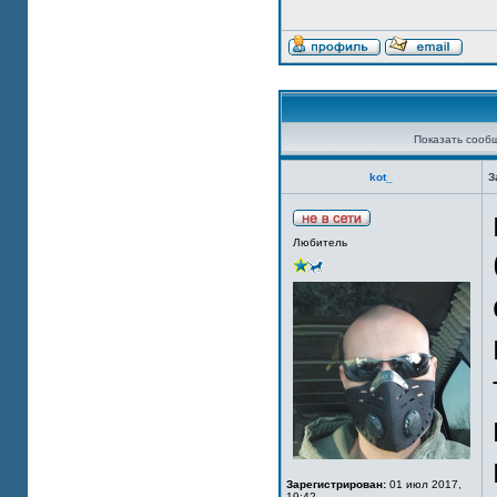
Показать сооб
kot_
З
Любитель
Зарегистрирован:
01 июл 2017,
19:42