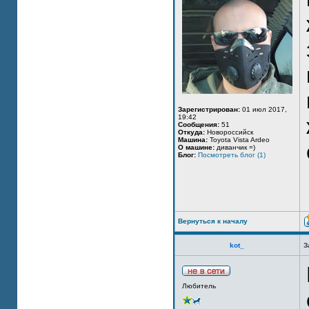
Зарегистрирован:
01 июл 2017,
19:42
Сообщения:
51
Откуда:
Новороссийск
Машина:
Toyota Vista Ardeo
О машине:
диванчик =)
Блог:
Посмотреть блог (1)
Вернуться к началу
kot_
З
Любитель