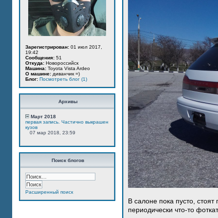
Зарегистрирован:
01 июл 2017,
19:42
Сообщения:
51
Откуда:
Новороссийск
Машина:
Toyota Vista Ardeo
О машине:
диванчик =)
Блог:
Посмотреть блог (1)
Архивы
Март 2018
первая запись. Частично выкрашен
кузов
07 мар 2018, 23:59
Поиск блогов
Расширенный поиск
В салоне пока пусто, стоят
периодически что-то фотка