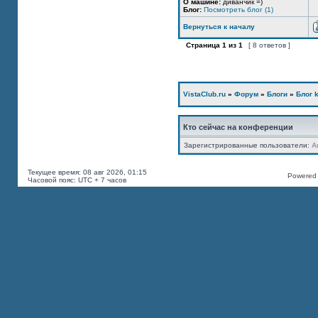
О машине:
диванчик =)
Блог:
Посмотреть блог (1)
Вернуться к началу
Страница
1
из
1
[ 8 ответов ]
VistaClub.ru
»
Форум
»
Блоги
»
Блог k
Кто сейчас на конференции
Зарегистрированные пользователи:
A
Текущее время: 08 авг 2026, 01:15
Powered b
Часовой пояс: UTC + 7 часов