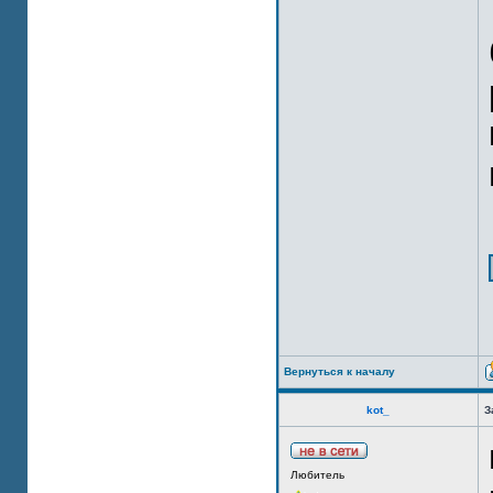
Вернуться к началу
kot_
З
Любитель