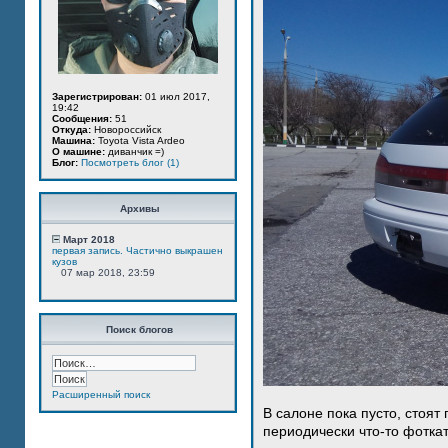
Зарегистрирован:
01 июл 2017,
19:42
Сообщения:
51
Откуда:
Новороссийск
Машина:
Toyota Vista Ardeo
О машине:
диванчик =)
Блог:
Посмотреть блог (1)
Архивы
Март 2018
первая запись. Частично выкрашен
кузов
07 мар 2018, 23:59
Поиск блогов
Расширенный поиск
В салоне пока пусто, стоят
периодически что-то фотка