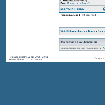
О машине:
диванчик =)
Блог:
Посмотреть блог (1)
Вернуться к началу
Страница
1
из
1
[ 8 ответов ]
VistaClub.ru
»
Форум
»
Блоги
»
Блог k
Кто сейчас на конференции
Зарегистрированные пользователи:
A
Текущее время: 11 авг 2026, 03:51
Powered b
Часовой пояс: UTC + 7 часов