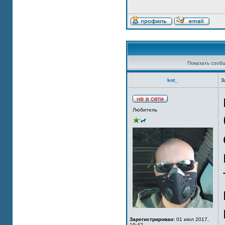
Показать сооб
kot_
З
Любитель
Зарегистрирован:
01 июл 2017,
19:42