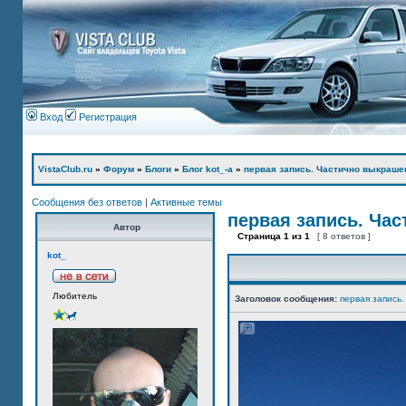
Вход
Регистрация
VistaClub.ru
»
Форум
»
Блоги
»
Блог kot_-а
»
первая запись. Частично выкраше
Сообщения без ответов
|
Активные темы
первая запись. Ча
Автор
Страница
1
из
1
[ 8 ответов ]
kot_
Любитель
Заголовок сообщения:
первая запись