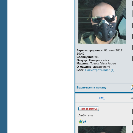
Зарегистрирован:
01 июл 2017,
19:42
Сообщения:
51
Откуда:
Новороссийск
Машина:
Toyota Vista Ardeo
О машине:
диванчик =)
Блог:
Посмотреть блог (1)
Вернуться к началу
kot_
З
Любитель