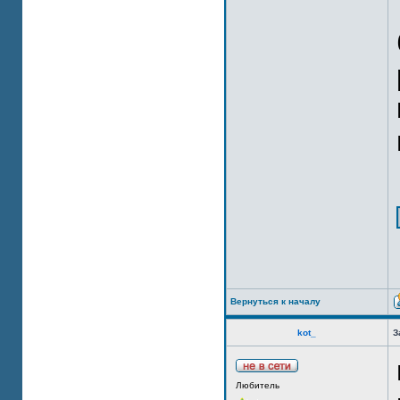
Вернуться к началу
kot_
З
Любитель