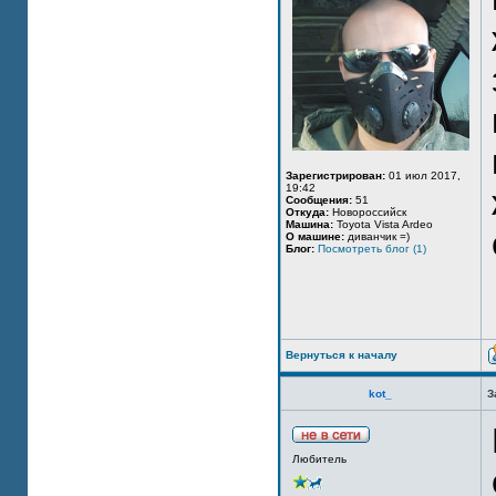
Зарегистрирован:
01 июл 2017,
19:42
Сообщения:
51
Откуда:
Новороссийск
Машина:
Toyota Vista Ardeo
О машине:
диванчик =)
Блог:
Посмотреть блог (1)
Вернуться к началу
kot_
З
Любитель