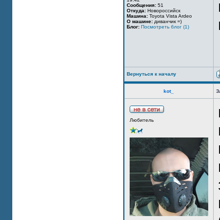
Сообщения:
51
Откуда:
Новороссийск
Машина:
Toyota Vista Ardeo
О машине:
диванчик =)
Блог:
Посмотреть блог (1)
Вернуться к началу
kot_
З
Любитель