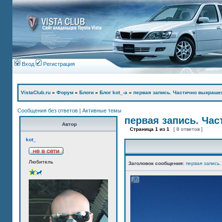
Вход
Регистрация
VistaClub.ru
»
Форум
»
Блоги
»
Блог kot_-а
»
первая запись. Частично выкраше
Сообщения без ответов
|
Активные темы
первая запись. Ча
Автор
Страница
1
из
1
[ 8 ответов ]
kot_
Любитель
Заголовок сообщения:
первая запись