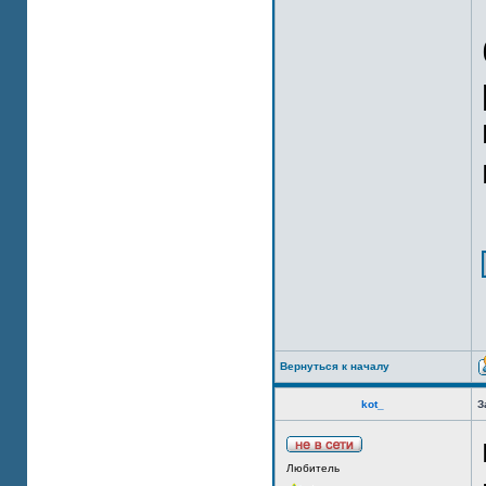
Вернуться к началу
kot_
З
Любитель