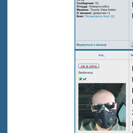
Сообщения:
51
Откуда:
Новороссийск
Машина:
Toyota Vista Ardeo
О машине:
диванчик =)
Блог:
Посмотреть блог (1)
Вернуться к началу
kot_
З
Любитель