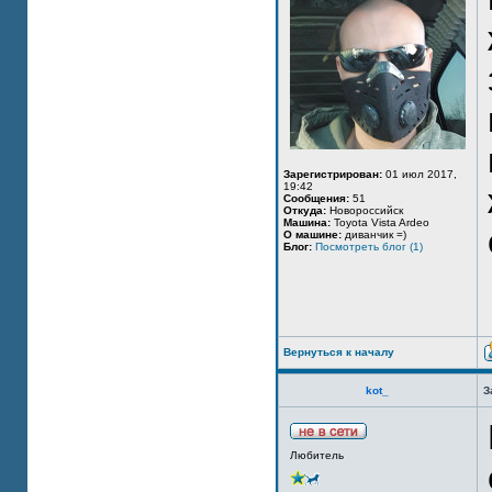
Зарегистрирован:
01 июл 2017,
19:42
Сообщения:
51
Откуда:
Новороссийск
Машина:
Toyota Vista Ardeo
О машине:
диванчик =)
Блог:
Посмотреть блог (1)
Вернуться к началу
kot_
З
Любитель