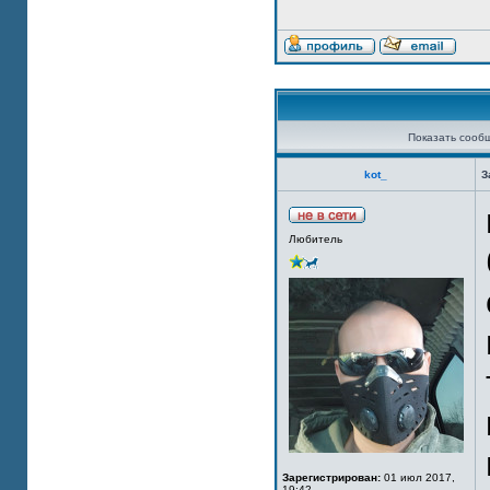
Показать сооб
kot_
З
Любитель
Зарегистрирован:
01 июл 2017,
19:42