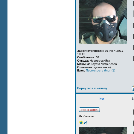
Зарегистрирован:
01 июл 2017,
19:42
Сообщения:
51
Откуда:
Новороссийск
Машина:
Toyota Vista Ardeo
О машине:
диванчик =)
Блог:
Посмотреть блог (1)
Вернуться к началу
kot_
З
Любитель