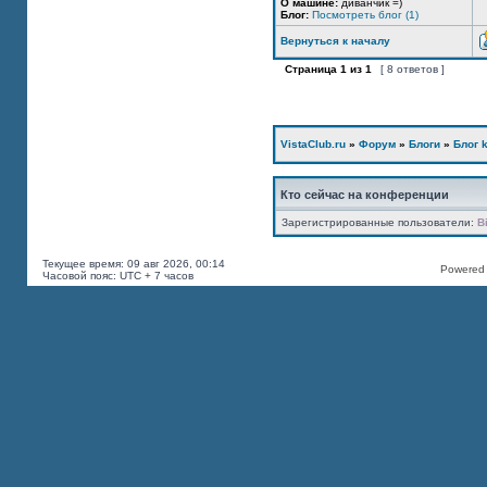
О машине:
диванчик =)
Блог:
Посмотреть блог (1)
Вернуться к началу
Страница
1
из
1
[ 8 ответов ]
VistaClub.ru
»
Форум
»
Блоги
»
Блог k
Кто сейчас на конференции
Зарегистрированные пользователи:
B
Текущее время: 09 авг 2026, 00:14
Powered b
Часовой пояс: UTC + 7 часов