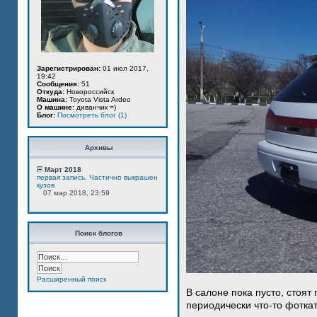
Зарегистрирован:
01 июл 2017,
19:42
Сообщения:
51
Откуда:
Новороссийск
Машина:
Toyota Vista Ardeo
О машине:
диванчик =)
Блог:
Посмотреть блог (1)
Архивы
Март 2018
первая запись. Частично выкрашен
кузов
07 мар 2018, 23:59
Поиск блогов
Расширенный поиск
В салоне пока пусто, стоят
периодически что-то фотка